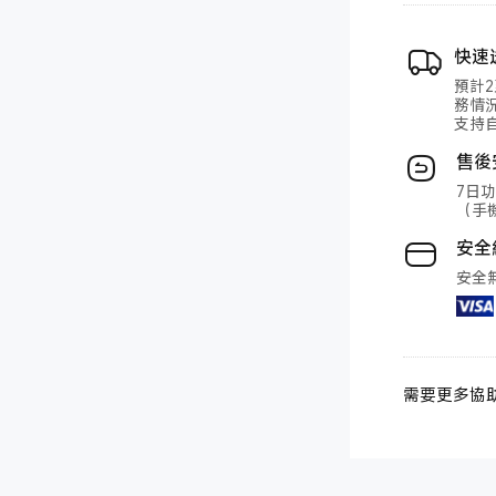
快速
預計
務情
支持
售後
7日
（手
安全
安全
需要更多協