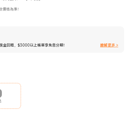
款價格為準！
%現金回贈，$3000以上帳單享免息分期！
瞭解更多 >
色