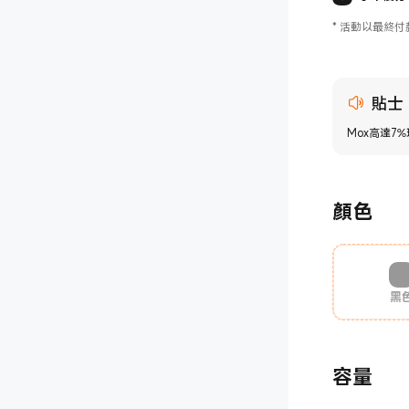
*
活動以最終付
貼士
Mox高達7
顏色
黑
容量