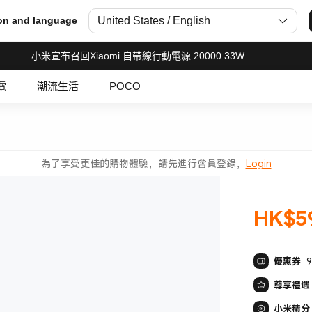
United States / English
on and language
小米宣布召回Xiaomi 自帶線行動電源 20000 33W
電
潮流生活
POCO
為了享受更佳的購物體驗，請先進行會員登錄，
Login
HK$
5
現價 HK$59
優惠券
尊享禮遇
小米積分