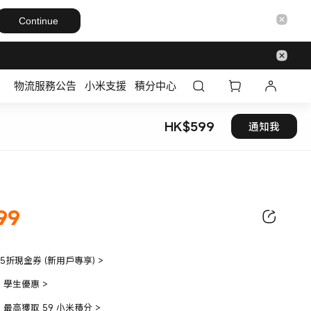
Continue
物流服務公告
小米支援
積分中心
HK$
599
通知我
現價 HK$599
99
9.00
95折現金券 (新用戶專享)
>
學生優惠
>
最高獲取 59 小米積分
>