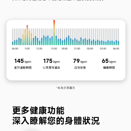
145
175
79
65
bpm
bpm
bpm
bpm
激烈運動期間
心率異常徧高
日常狀態
睡眠期間
*此為示意圖示
更多健康功能

深入瞭解您的身體狀況