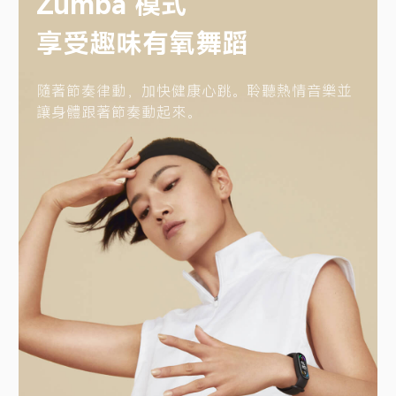
拳擊模式

提升身體的靈活度
小米手環 6 的設計緊密服貼，可輕鬆載上手綁帶
和拳擊手套，確實記錄您的運動資料。