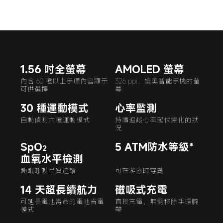
1.56 吋全螢幕
AMOLED 螢幕
內含 60 種以上手環內容顯示
326 ppi，媲美智能手機的螢
可供選擇
幕
30 種運動模式
心率監測
自動偵測六種運動模式
持續追蹤心率起伏變化的狀
況
SpO
5 ATM防水等級*
2
血氧水平檢測
睡眠呼吸品質追蹤
可在游泳時穿戴
14 天超長續航力
磁吸式充電
可延長電池壽命的電池省電
直接充電，無需移除手環腕
模式
帶