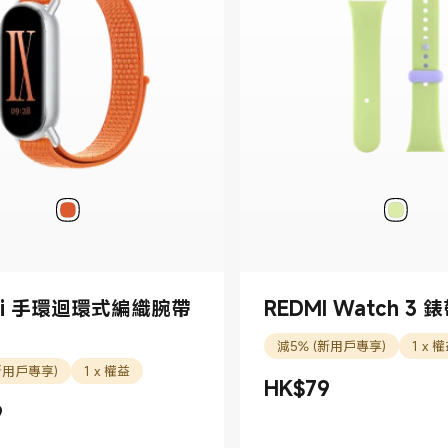
mi 手環迴環式編織腕帶
REDMI Watch 3 
減5% (新用戶專享)
1 x 
新用戶專享)
1 x 權益
HK$
79
現價 HK$79.00
9
9.00