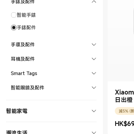
手錶及配件
REDMI 系列
平板
智能手錶
POCO 系列
平板配件
手錶配件
手機配件
手環及配件
智能手環
耳機及配件
手環配件
耳機
Smart Tags
tag
智能眼鏡及配件
Xiao
日出橙
智能眼鏡
智能家電
減5% (
HK$
6
現價 HK$6
影音&大家電
潮流生活