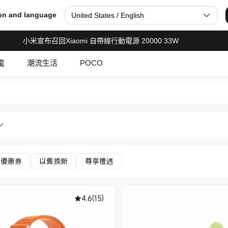
on and language
United States / English
小米宣布召回Xiaomi 自帶線行動電源 20000 33W
電
潮流生活
POCO
aomi 小米香港官網 Official S
錶及配件 手錶配件 in Xiaomi 小米香港官網 Of
優惠券
以舊換新
尊享禮遇
4.6
(
15
)