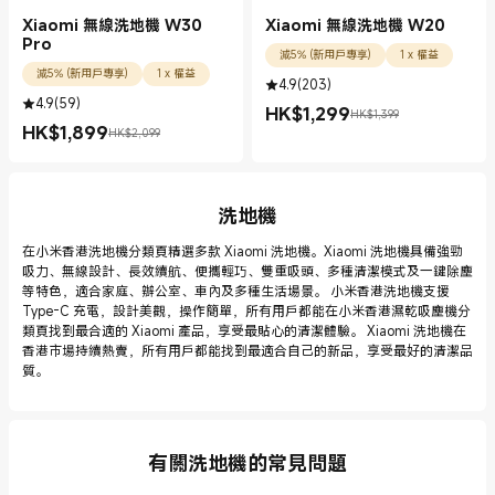
Xiaomi 無線洗地機 W30
Xiaomi 無線洗地機 W20
Pro
減5% (新用戶專享)
1 x 權益
減5% (新用戶專享)
1 x 權益
4.9
(
203
)
4.9
(
59
)
HK$
1,299
HK$1,399
現價 HK$1299.00
市場價格 HK$1,399
HK$
1,899
HK$2,099
現價 HK$1899.00
市場價格 HK$2,099
洗地機
在小米香港洗地機分類頁精選多款 Xiaomi 洗地機。Xiaomi 洗地機具備強勁
吸力、無線設計、長效續航、便攜輕巧、雙重吸頭、多種清潔模式及一鍵除塵
等特色，適合家庭、辦公室、車內及多種生活場景。 小米香港洗地機支援
Type-C 充電，設計美觀，操作簡單，所有用戶都能在小米香港濕乾吸塵機分
類頁找到最合適的 Xiaomi 產品，享受最貼心的清潔體驗。 Xiaomi 洗地機在
香港市場持續熱賣，所有用戶都能找到最適合自己的新品，享受最好的清潔品
質。
有關洗地機的常見問題