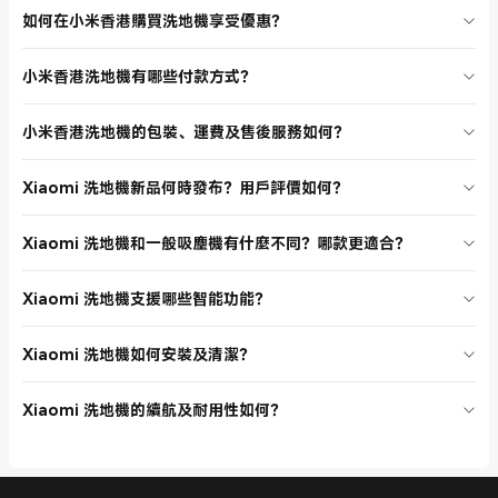
如何在小米香港購買洗地機享受優惠？
小米香港洗地機分類頁經常推出新品優惠及折扣活動，您可在官網首頁
小米香港洗地機有哪些付款方式？
或分類頁查看最新促銷資訊。選購 Xiaomi 洗地機時，建議關注限時折
扣、套裝優惠及新品首發，部分產品常有折扣，購買時可直接享受優惠
在小米香港官方網站購買洗地機，支援多種付款方式，包括信用卡、支
價，讓您以最合理的價格入手最熱賣的 Xiaomi 洗地機。
小米香港洗地機的包裝、運費及售後服務如何？
付寶、微信支付等主流電子支付。結帳流程簡單安全，無論選購哪款
Xiaomi 洗地機，都能輕鬆完成付款，享受便捷購物體驗。
所有 Xiaomi 洗地機均由小米香港官方直營店發貨，包裝嚴密，確保產
Xiaomi 洗地機新品何時發布？用戶評價如何？
品安全送達。運費根據訂單金額及地區計算，部分產品享免運優惠。售
後服務完善，支援七天退換及一年保養，讓您購買 Xiaomi 洗地機更安
小米香港洗地機分類頁不定期上架新品，首發型號均獲得用戶高度評
心。
Xiaomi 洗地機和一般吸塵機有什麼不同？哪款更適合？
價。用戶反饋 Xiaomi 洗地機功能齊全、操作簡單、性價比高，是香港
用戶首選。
Xiaomi 洗地機主打濕乾兩用，能清理液體及灰塵，無線設計更靈活，適
Xiaomi 洗地機支援哪些智能功能？
合多場景使用。相比一般吸塵機，洗地機功能更全面，適合追求高效清
潔的用戶。
Xiaomi 洗地機支援一鍵除塵、雙吸力模式、Type-C 充電、可拆式集塵
Xiaomi 洗地機如何安裝及清潔？
杯及過濾組件，方便用戶隨時調整清潔模式，提升使用體驗。
安裝 Xiaomi 洗地機非常簡單，根據說明書連接吸頭即可使用。集塵杯
Xiaomi 洗地機的續航及耐用性如何？
及過濾組件可拆卸水洗，方便日常保養，適合香港各類用戶。
Xiaomi 洗地機配備高效電池，單次充電可使用30分鐘，設計堅固耐
用，適合長期使用，為用戶帶來長期經濟效益。