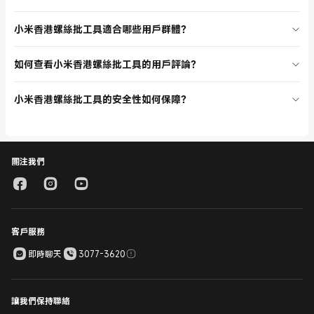
獲多項國際大獎，適合精密維修及日常使用。
小米電動精修螺絲批主打電動操作，提升精修效率，配備強磁摩打和全
小米香港螺絲批工具適合哪些用戶群體？
金屬齒輪箱；米家精修螺絲批則以手動操作為主，適合細緻拆裝。兩者
均採用高品質批頭，價格合理，根據需求選擇最合適的螺絲批工具。
小米香港螺絲批工具分類頁產品適合家居 DIY 愛好者、電子產品維修人
如何查看小米香港螺絲批工具的用戶評論？
員、專業技術人員及一般家庭用戶。多種型號和功能設計，滿足不同場
景需求，深受香港用戶喜愛。
在小米香港螺絲批工具分類頁，每款產品下方均有用戶評論區，您可參
小米香港螺絲批工具的安全性如何保障？
考其他用戶的真實評價，了解產品使用體驗和性能表現，幫助選購最合
適的 Xiaomi 螺絲批工具。
小米香港螺絲批工具經過多項安全測試，包括電池安全、充電保護、跌
落測試等，確保產品耐用可靠。官方正品保障，售後服務完善，讓您安
心選購和使用 Xiaomi 螺絲批工具。
關注我們
客戶服務
即時聊天
3077-3620
讓我們保持聯絡