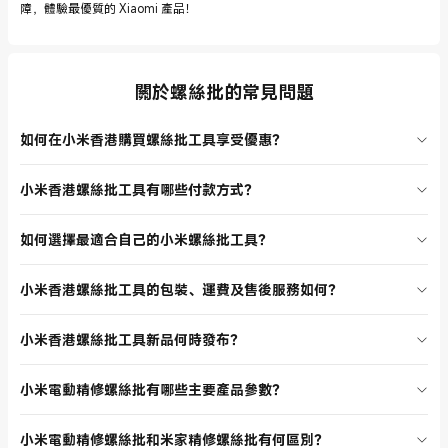
障，體驗最優質的 Xiaomi 產品！
關於螺絲批的常見問題
如何在小米香港購買螺絲批工具享受優惠？
小米香港螺絲批工具分類頁經常推出限時優惠活動，您可關注官網首頁
小米香港螺絲批工具有哪些付款方式？
或訂閱電子報，第一時間獲取最新折扣資訊。購買螺絲批工具滿
HK$150 即可免運費，還有新人專享 95 折優惠，讓您以最優惠價格入
在小米香港官方網站購買螺絲批工具，支持多種付款方式，包括信用
手 Xiaomi 螺絲批工具。
如何選擇最適合自己的小米螺絲批工具？
卡、支付寶、微信支付等，安全便捷。選購螺絲批工具時可根據個人需
求選擇合適的付款方式，享受順暢的購物體驗。
小米香港螺絲批工具分類頁提供多款螺絲批產品，您可根據用途選擇，
小米香港螺絲批工具的包裝、運費及售後服務如何？
如家居維修、電子產品拆裝或專業精修。每款 Xiaomi 螺絲批工具均有
詳細產品參數和用戶評論，幫助您找到最適合自己的螺絲批工具。
所有小米香港螺絲批工具均採用官方包裝，確保產品安全送達。滿
小米香港螺絲批工具新品何時發布？
HK$150 免運費，最快 24 小時送達。售後服務完善，支持線下維修站
點，提供延長保養及入水損壞保障，讓您購買無憂。
小米香港螺絲批工具分類頁會不定期上架新品，建議關注官網公告欄或
小米電動精修螺絲批有哪些主要產品參數？
社交媒體，及時獲取最新產品發布資訊。新品通常具備更高效能和創新
設計，滿足不同用戶需求。
小米電動精修螺絲批配備2檔可調節扭矩、24 個 S2 鋼精密批頭、Type-
小米電動精修螺絲批和米家精修螺絲批有何區別？
C 充電接口，充滿電可上 400 粒精密螺絲。主機採用鋁合金外殼，設計