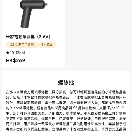
米家電動螺絲批（3.6V）
減5% (新用戶專享)
1 x 權益
4.9
(
1255
)
HK$
269
現價 HK$269.00
螺絲批
在小米香港官方網站螺絲批工具分類頁，您可以輕鬆選購最新的小米螺絲批產
品，包括小米電動精修螺絲批等熱賣新品。小米香港螺絲批工具專為各類用戶
設計，無論是家居維修、電子產品拆裝，還是專業技術人員，都能找到最合適
的 Xiaomi 螺絲批。所有產品均採用高品質 S2 鋼精密批頭，支援 Type-C 充
電，設計獲多項國際大獎，功能強大，操作簡單。小米香港螺絲批工具分類頁
不定期推出優惠活動，價格合理，包裝精美，運送快捷，售後服務完善，深受
用戶好評。用戶評論一致讚賞小米螺絲批工具的耐用性和高效性，無論新手或
專業人士都能享受最佳體驗。立即選購小米香港螺絲批工具，享受官方正品保