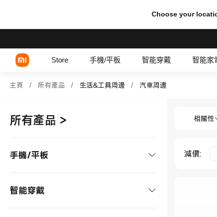
Choose your locati
Store
手機/平板
智能穿戴
智能家
Shop 生活&工具周邊 汽車周邊 in 
主頁
/
所有產品
/
生活&工具周邊
/
汽車周邊
Shop 生
Xiaomi 系列
所有產品
>
相關性
REDMI 系列
POCO 系列
減價
:
手機/平板
手機
智能穿戴
Xiaomi 系列
平板/配件