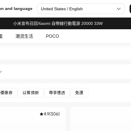
on and language
United States / English
小米宣布召回Xiaomi 自帶線行動電源 20000 33W
電
潮流生活
POCO
Xiaomi 小米香港官網 Officia
活&工具周邊 汽車周邊 in Xiaomi 小米香港官網 
優惠券
以舊換新
尊享禮遇
免運
4.9
(
306
)