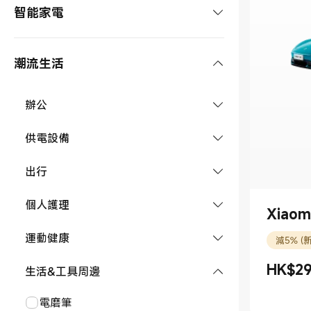
手錶及配件
智能家電
REDMI 系列
平板
智能手錶
手環及配件
POCO 系列
平板配件
影音&大家電
潮流生活
手錶配件
智能手環
耳機及配件
手機配件
洗衣機
清潔電器
手環配件
耳機
Smart Tags
辦公
冷氣機
掃拖機器人
環境電器
tag
隨身碟
智能眼鏡及配件
供電設備
電視/智慧顯示器
手持吸塵器
暖風機
烹飪設備
顯示器
智能眼鏡
充電器
出行
喇叭/音箱
洗地機
空氣淨化器
咖啡機
廚房設備
路由器
線材
投影機
車充
個人護理
清潔家電配件
風扇
Xiaom
電飯煲
破壁料理機
智能家居
插座
無線充電器
盒子/電視棒
潮流眼鏡
理髮器
運動健康
抽濕機
減5% (
微波爐
淨水設備
DIY 智能門鎖
相片打印機
照明
行動電源
麥克風
露營燈
風筒
HK$
2
淨化器配件
水杯
生活&工具周邊
電鍋
現價 HK$2
市場價格 H
洗碗機
攝影機及配件
滑鼠
室內燈
旅行箱
直髮梳
洗手機
電磁爐
電磨筆
淨水器
智能門鐘