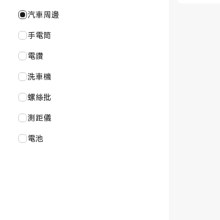
小黑板
智能燈泡
滑板車
口腔護理
衣物保養
空氣炸鍋
汽車周邊
寵物用品
書寫工具
背囊
香薰機
運動器材
水壺
手電筒
網關及感應器
電動打氣機
鼻毛修剪器
筋膜槍
烹飪設備配件
電鑽
溫濕度計
自拍桿
電鬚刨
體重(脂)計
洗車機
個護周邊
螺絲批
測距儀
電池