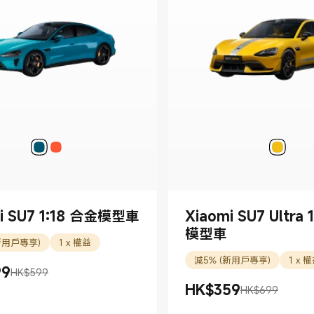
i SU7 1:18 合金模型車
Xiaomi SU7 Ultra 
模型車
新用戶專享)
1 x 權益
減5% (新用戶專享)
1 x 
99
HK$599
99.00
K$599
HK$
359
HK$699
現價 HK$359.00
市場價格 HK$699