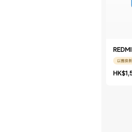
REDM
以舊換
HK$
1,
現價 HK$1
市場價格 H