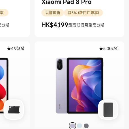
Xiaomi Pad 8 Pro
享)
以舊換新
減5% (新用戶專享)
HK$
4,199
息分期
最高12個月免息分期
現價 HK$4199.00
4.9
(
36
)
5.0
(
574
)