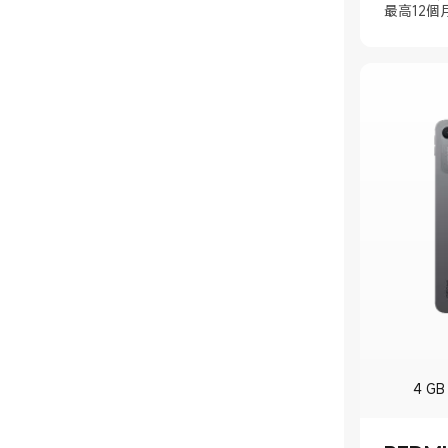
智能眼鏡
充電器
出行
喇叭/音箱
最高12個
洗地機
空氣淨化器
咖啡機
廚房設備
路由器
線材
投影機
車充
個人護理
清潔家電配件
風扇
電飯煲
破壁料理機
智能家居
插座
無線充電器
盒子/電視棒
潮流眼鏡
理髮器
運動健康
抽濕機
微波爐
淨水設備
DIY 智能門鎖
相片打印機
照明
行動電源
麥克風
露營燈
風筒
淨化器配件
水杯
生活&工具周邊
電鍋
洗碗機
攝影機及配件
滑鼠
室內燈
旅行箱
直髮梳
洗手機
電磁爐
電磨筆
淨水器
智能門鐘
小黑板
智能燈泡
滑板車
口腔護理
衣物保養
空氣炸鍋
汽車周邊
寵物用品
書寫工具
背囊
香薰機
運動器材
水壺
手電筒
網關及感應器
電動打氣機
鼻毛修剪器
筋膜槍
烹飪設備配件
電鑽
溫濕度計
自拍桿
電鬚刨
體重(脂)計
洗車機
4 GB
個護周邊
螺絲批