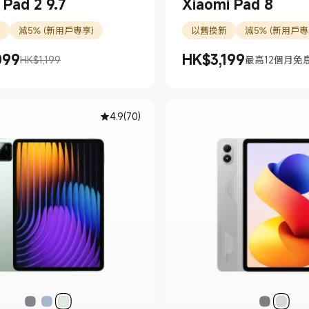
Pad 2 9.7
Xiaomi Pad 8
新
減5% (新用戶專享)
以舊換新
減5% (新用戶專
099
HK$
3,199
HK$1,199
最高12個月免
099.00
$1,199
現價 HK$3199.00
4.9
(
70
)