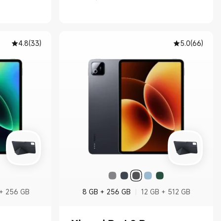
4.8
(
33
)
5.0
(
66
)
 + 256 GB
8 GB + 256 GB
12 GB + 512 GB