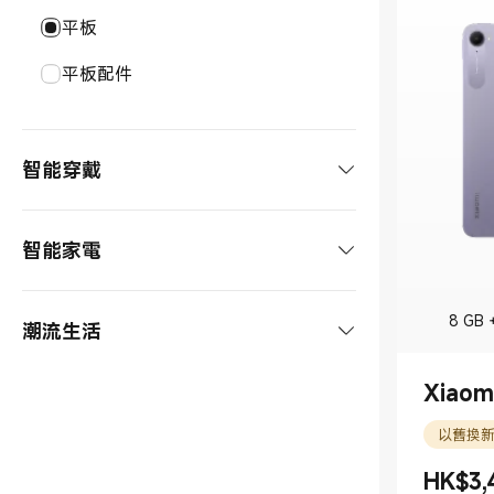
REDMI 系列
平板
POCO 系列
平板配件
手機配件
智能穿戴
手錶及配件
智能家電
智能手錶
手環及配件
影音&大家電
8 GB 
潮流生活
手錶配件
智能手環
耳機及配件
洗衣機
清潔電器
手環配件
Xiaomi
耳機
Smart Tags
辦公
冷氣機
掃拖機器人
環境電器
以舊換
tag
隨身碟
智能眼鏡及配件
供電設備
電視/智慧顯示器
手持吸塵器
暖風機
烹飪設備
HK$
3,
現價 HK$3
市場價格 H
顯示器