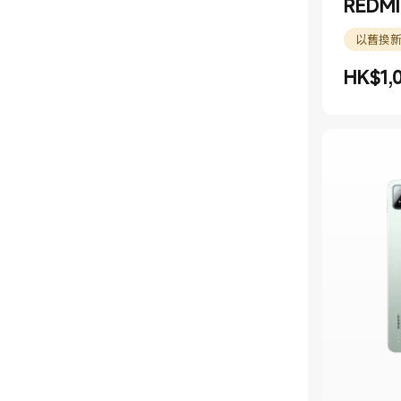
測距儀
REDMI 
電池
以舊換
HK$
1,
現價 HK$1
市場價格 HK