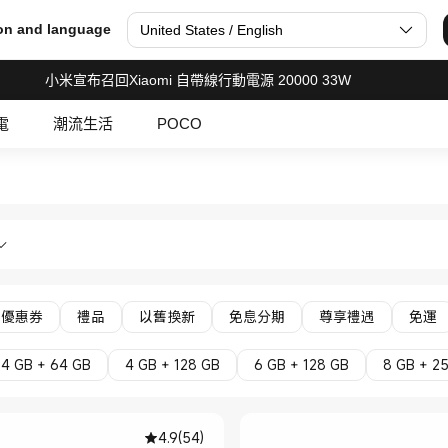
on and language
United States / English
小米宣布召回Xiaomi 自帶線行動電源 20000 33W
電
潮流生活
POCO
i 小米香港官網 Official Store
/配件 平板 in Xiaomi 小米香港官網 Offici
優惠券
禮品
以舊換新
免息分期
尊享禮遇
免運
4 GB + 64 GB
4 GB + 128 GB
6 GB + 128 GB
8 GB + 2
4.9
(
54
)