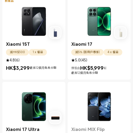
新產品
Xiaomi 15T
Xiaomi 17
減HK$300
1 x 權益
減5% (新用戶專享)
4 x 權益
4.8
(
6
)
5.0
(
45
)
HK$
3,299
HK$
5,999
最高12個月免息分期
價格由
起
現價 HK$3299.00
現價 HK$5999.00
最高12個月免息分期
Xiaomi 17 Ultra
Xiaomi MIX Flip