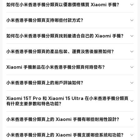
如何在小米香港手機分類頁以優惠價格購買 Xiaomi 手機？
小米香港手機分類頁經常推出早鳥優惠、新人專享 95 折、積分兌換手
小米香港手機分類頁支持哪些付款方式？
機券最高減 $200 等活動。購買 Xiaomi 手機時，留意分類頁上的促銷
信息，選擇合適的活動參與，還可享受官方正品保障及多重禮遇。新品
在小米香港手機分類頁購買 Xiaomi 手機，支持多種付款方式，包括信
上市時更有定製禮盒或配件贈送，讓您以最優惠價格入手心儀 Xiaomi
如何在小米香港手機分類頁找到最適合自己的 Xiaomi 手機？
用卡、PayPal 等主流支付工具。結帳流程簡單安全，官方網站保障您的
手機。
交易安全，讓您輕鬆選購 Xiaomi 手機，享受便捷的購物體驗。
小米香港手機分類頁提供多款 Xiaomi 手機，涵蓋旗艦、性價比、耐用
小米香港手機分類頁的產品包裝、運費及售後服務如何？
型等不同系列。您可根據需求篩選產品，查看詳細參數和用戶評論，選
擇最適合自己的 Xiaomi 手機。無論是拍照、遊戲、日常使用，都有合
在小米香港手機分類頁購買 Xiaomi 手機，所有產品均為官方正品，包
適的選擇。
Xiaomi 手機新品在小米香港手機分類頁何時發布？
裝嚴密，滿 HK$150 免運費，最快 24 小時送達。售後服務完善，支持
延長保養及入水損壞保障，還有線下維修站點，讓您購物無憂。
小米香港手機分類頁會第一時間上架最新 Xiaomi 手機新品，並推出新
小米香港手機分類頁上的用戶評論如何？
品速遞及早鳥禮遇。建議關注官方網站及分類頁，隨時掌握新品發布時
間，搶先體驗最新科技。
小米香港手機分類頁上的 Xiaomi 手機用戶評論普遍非常好，大家都讚
Xiaomi 15T Pro 和 Xiaomi 15 Ultra 在小米香港手機分類頁
賞產品的性價比、拍攝效果和耐用性。您可在分類頁查看真實用戶評
有什麼主要參數和特色功能？
價，幫助您選擇最合適的 Xiaomi 手機。
Xiaomi 15T Pro 配備 Leica 5 倍 Pro 長焦鏡頭、MediaTek Dimensity
小米香港手機分類頁上的 Xiaomi 手機有哪些耐用性設計？
9400+ 旗艦處理器，主打拍攝和性能。Xiaomi 15 Ultra 則擁有 Leica
專業光學四鏡頭、超大電量和頂級屏幕，適合追求極致拍攝和高端體驗
小米香港手機分類頁上的 Xiaomi 手機多採用康寧大猩猩玻璃 Victus
的用戶。兩款 Xiaomi 手機在小米香港手機分類頁均為熱賣新品。
小米香港手機分類頁上的 Xiaomi 手機支援哪些系統和功能？
2，具備 IP68 防水防塵等級，部分型號還有 Titan 級堅韌設計，防摔耐