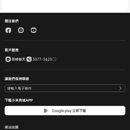
用，適合各類用戶日常使用。
小米香港手機分類頁上的 Xiaomi 手機均搭載最新 Xiaomi HyperOS 系
統，支援更快、更智慧、更流暢的操作體驗。部分型號還支援 Leica 鏡
頭、120Hz 高刷屏幕、AI 智能功能等，滿足不同用戶的需求。
關注我們
客戶服務
即時聊天
3077-3620
讓我們保持聯絡
下載小米商城APP
Google play 立即下載
網站地圖