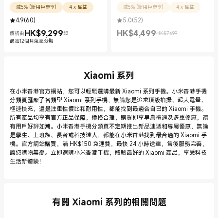
減5% (新用戶專享)
4 x 權益
減5% (新用戶專享)
4 x 權益
4.9
(
60
)
5.0
(
52
)
HK$
9,299
HK$
4,499
價格由
起
HK$7,699
現價 HK$9299.00
現價 HK$4499.00
市場價格 HK$7,699
最高12個月免息分期
Xiaomi 系列
在小米香港官方網站，您可以輕鬆選購最新 Xiaomi 系列手機。小米香港手機
分類頁匯聚了各類型 Xiaomi 系列手機，無論您是追求頂級拍攝、超大電量、
極速快充，還是注重性價比和耐用性，都能找到最適合自己的 Xiaomi 手機。
所有產品均享有官方正品保障，價格合理，購買即享早鳥禮遇及多重優惠，還
有用戶好評如潮。小米香港手機分類頁不定期推出新品速遞和專屬優惠，無論
是學生、上班族、長者或科技達人，都能在小米香港找到最合適的 Xiaomi 手
機。官方網站購買，滿 HK$150 免運費，最快 24 小時送達，售後服務完善，
讓您購物無憂。立即選購小米香港手機，體驗最好的 Xiaomi 產品，享受科技
生活新體驗！
有關 Xiaomi 系列的相關問題