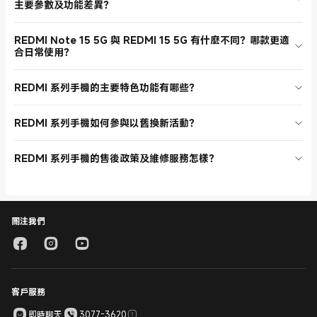
主要參數及功能差異？
REDMI Note 15 Pro+ 5G 配備更高容量存儲及更強悍的 Titan
REDMI Note 15 5G 與 REDMI 15 5G 有什麼不同？哪款更適
Durability，兩者均支援 2 億像素鏡頭、6580mAh 超大電量及 100W
合日常使用？
快充，Pro+ 版在防水防塵及耐用性上更優，適合追求極致性能的
REDMI 系列用戶。
REDMI Note 15 5G 主打高性能拍攝及大容量電池，REDMI 15 5G 則性
REDMI 系列手機的主要特色功能有哪些？
價比高，適合日常通訊及娛樂。根據個人需求選擇最合適的 REDMI 系列
手機，享受流暢體驗。
REDMI 系列手機主打康寧® 大猩猩® 玻璃 Victus®2、IP68防水防塵、2
REDMI 系列手機如何參與以舊換新活動？
億像素鏡頭、6580mAh 超大電量及 100W 快充，適合遊戲、拍照、工
作及娛樂等多元需求，是小米香港 REDMI 系列的最大賣點。
小米香港 REDMI 系列支援以舊換新，舊機可獲額外補貼及殘值補貼。只
REDMI 系列手機的售後政策及維修服務怎樣？
需在官方網站申請，選擇 REDMI 系列新品，即可享受優惠，輕鬆升級。
REDMI 系列手機享有小米香港官方完善售後政策，包括線下維修站點、
服務進度查詢、手機維修價格查詢等，保障 REDMI 系列用戶的權益，使
用更安心。
關注我們
客戶服務
即時聊天
3077-3620