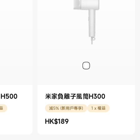
H500
米家負離子風筒H300
權益
減5% (新用戶專享)
1 x 權益
HK$
189
現價 HK$189.00