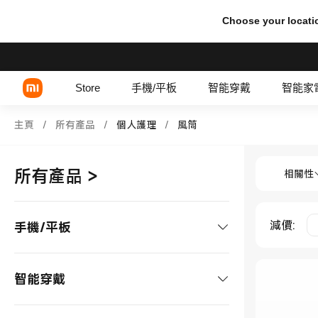
Choose your locati
Store
手機/平板
智能穿戴
智能家
Shop 個人護理 風筒 in Xiaomi
主頁
/
所有產品
/
個人護理
/
風筒
Shop 個人
Xiaomi 系列
所有產品
>
相關性
REDMI 系列
POCO 系列
減價
:
手機/平板
手機
智能穿戴
Xiaomi 系列
平板/配件