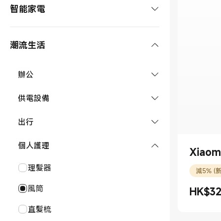
手錶及配件
智能家電
REDMI 系列
平板
智能手錶
手環及配件
POCO 系列
平板配件
影音&大家電
潮流生活
手錶配件
智能手環
耳機及配件
手機配件
洗衣機
清潔電器
手環配件
耳機
Smart Tags
辦公
冷氣機
掃拖機器人
環境電器
tag
隨身碟
智能眼鏡及配件
供電設備
電視/智慧顯示器
手持吸塵器
暖風機
烹飪設備
顯示器
智能眼鏡
充電器
出行
喇叭/音箱
洗地機
空氣淨化器
咖啡機
廚房設備
路由器
線材
投影機
車充
個人護理
清潔家電配件
風扇
Xiao
電飯煲
破壁料理機
智能家居
插座
無線充電器
盒子/電視棒
潮流眼鏡
理髮器
抽濕機
減5% (
微波爐
淨水設備
DIY 智能門鎖
相片打印機
照明
行動電源
麥克風
露營燈
風筒
HK$
3
淨化器配件
電鍋
現價 HK$3
洗碗機
攝影機及配件
滑鼠
室內燈
旅行箱
直髮梳
電磁爐
淨水器
智能門鐘