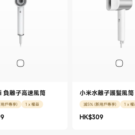
mi 負離子高速風筒
小米水離子護髮風筒 
新用戶專享)
1 x 權益
減5% (新用戶專享)
1 x 
29
HK$
309
29.00
現價 HK$309.00