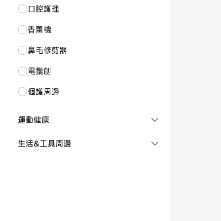
小黑板
智能燈泡
滑板車
口腔護理
空氣炸鍋
寵物用品
書寫工具
背囊
香薰機
水壺
網關及感應器
電動打氣機
鼻毛修剪器
烹飪設備配件
溫濕度計
自拍桿
電鬚刨
個護周邊
運動健康
水杯
生活&工具周邊
洗手機
電磨筆
衣物保養
汽車周邊
運動器材
手電筒