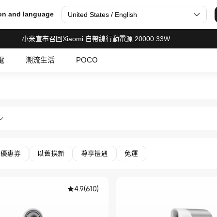
on and language
United States / English
小米宣布召回Xiaomi 自帶線行動電源 20000 33W
電
潮流生活
POCO
 小米香港官網 Official Store
護理 風筒 in Xiaomi 小米香港官網 Officia
優惠券
以舊換新
尊享禮遇
免運
4.9
(
610
)