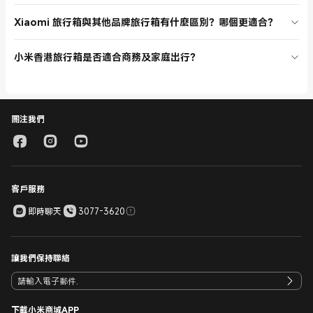
行。
Xiaomi 經典旅行箱採用 Covestro 高品質 PC 物料，具備防爆拉鏈、一
Xiaomi 旅行箱與其他品牌旅行箱有什麼區別？哪個更適合？
體化伸縮拉桿、抗菌布料內裡、順暢滑輪、TSA 密碼鎖及多段可調節高
度，設計平頂方便臨時工作。
Xiaomi 旅行箱設計時尚，功能多元，性價比高。其他品牌可能在外型或
小米香港旅行箱是否適合商務及家庭出行？
細節上有所不同，建議根據個人需求選擇最合適的產品。
Xiaomi 旅行箱多種尺寸可選，容量大，設計時尚，堅固耐用，適合商務
人士及家庭用戶，是香港用戶的理想選擇。
關注我們
客戶服務
即時聊天
3077-3620
讓我們保持聯絡
下載小米商城APP