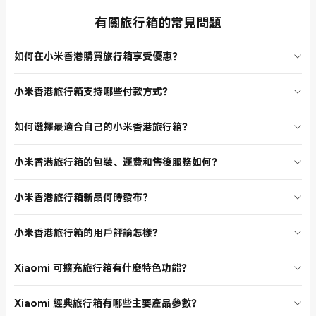
有關旅行箱的常見問題
如何在小米香港購買旅行箱享受優惠？
小米香港旅行箱經常推出限時優惠和新品促銷，建議定期瀏覽官方網
小米香港旅行箱支持哪些付款方式？
站，關注最新活動。註冊會員可獲專屬優惠碼，滿 HK$150 免運費，部
分旅行箱更有套裝優惠，讓您以最優惠價格選購 Xiaomi 旅行箱。
在小米香港官方網站購買旅行箱可選擇信用卡、PayPal 等多種付款方
如何選擇最適合自己的小米香港旅行箱？
式，安全便捷。網站設有購物指南和付款幫助，確保每位用戶都能輕鬆
完成支付，享受無憂購物體驗。
小米香港旅行箱種類齊全，支援多種尺寸和功能。建議根據您的出行需
小米香港旅行箱的包裝、運費和售後服務如何？
求選擇相應產品，瀏覽產品詳情頁可了解主要參數和特色功能，找到最
適合自己的 Xiaomi 旅行箱。
所有小米香港旅行箱均由官方正品發貨，包裝嚴密，滿 HK$150 免運
小米香港旅行箱新品何時發布？
費，最快 24 小時送達。售後服務完善，支援線下維修站點和即時客服，
讓您購買無憂。
小米香港旅行箱不定期上新，建議關注官方網站和社交媒體，第一時間
小米香港旅行箱的用戶評論怎樣？
獲取新品資訊。新品通常具備更高容量和多重安全設計，滿足不同用戶
需求。
小米香港旅行箱獲得大量正面評價，大家普遍認為產品堅固耐用，設計
Xiaomi 可擴充旅行箱有什麼特色功能？
時尚，性價比高。用戶評論可在產品頁面查看，幫助您做出更明智的選
擇。
Xiaomi 可擴充旅行箱支援 30% 容量擴充，配備大直徑萬向輪、複合
Xiaomi 經典旅行箱有哪些主要產品參數？
PC 外殼、TSA 密碼鎖及多段伸縮拉桿，適合香港用戶長途及短途出