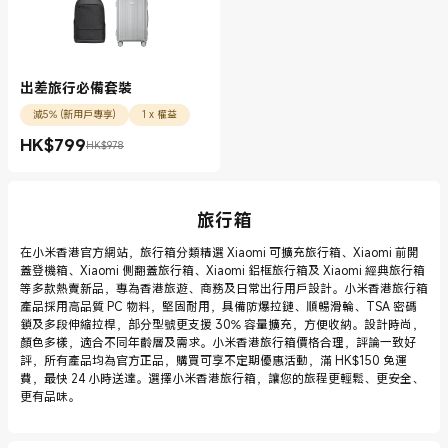
出差旅行必備套裝
減5% (新用戶專享)
1 x 權益
HK$
799
HK$978
現價 HK$799.00
市場價格 HK$978
旅行箱
在小米香港官方網站，旅行箱分類精選 Xiaomi 可擴充旅行箱、Xiaomi 前開
蓋登機箱、Xiaomi 側翻蓋旅行箱、Xiaomi 鋁框旅行箱及 Xiaomi 經典旅行箱
等多款熱賣新品，專為香港旅遊、商務及日常出行用戶設計。小米香港旅行箱
產品採用高品質 PC 物料，堅固耐用，具備防爆拉鏈、順暢滑輪、TSA 密碼
鎖及多段伸縮拉桿，部分型號更支援 30% 容量擴充，方便收納。設計時尚，
顏色多樣，適合不同年齡層及需求。小米香港旅行箱價格合理，評論一致好
評，所有產品均為官方正品，購買可享不定期優惠活動，滿 HK$150 免運
費，最快 24 小時送達。選擇小米香港旅行箱，讓您的旅程更輕鬆、更安全、
更有品味。