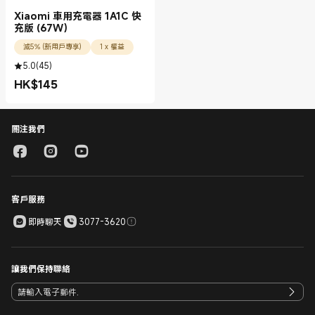
Xiaomi 車用充電器 1A1C 快
充版 (67W）
減5% (新用戶專享)
1 x 權益
5.0
(
45
)
HK$
145
現價 HK$145.00
關注我們
客戶服務
即時聊天
3077-3620
讓我們保持聯絡