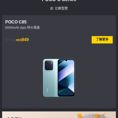
比較型號
POCO C85
6000mAh (typ) 特大電量
現價 HK$949
949
了解更多
價格由
起
HK$