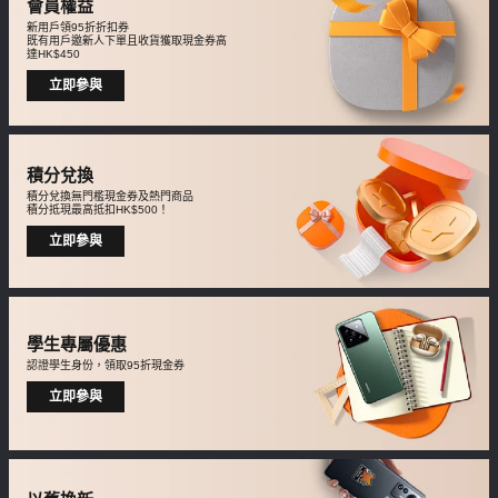
會員權益
新用戶領95折折扣券
既有用戶邀新人下單且收貨獲取現金券高
達HK$450
立即參與
積分兌換
積分兌換無門檻現金券及熱門商品
積分抵現最高抵扣HK$500！
立即參與
學生專屬優惠
認證學生身份，領取95折現金券
立即參與