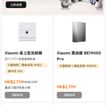
立即使用
Xiaomi 桌上型洗碗機
Xiaomi 路由器 BE19000
Pro
80°C PTC熱風循環乾燥
以舊換新 | 補貼高達 HK$200
以舊換新 | 補貼高達 HK$100
減HK$ 300
HK$
2,799
HK$3,099
現價 HK$2799
市場價格 HK$3,099
HK$
2,799
最高12個月免息分期
現價 HK$2799
活動結束
活動結束