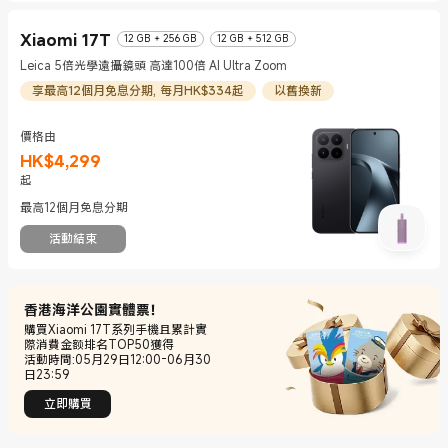
Xiaomi 17T
12 GB + 256 GB
12 GB + 512 GB
Leica 5倍光學遠攝鏡頭 高達100倍 AI Ultra Zoom
享最高12個月免息分期, 每月HK$334起
以舊換新
價格由
HK$
4,299
現價 HK$4299
起
最高12個月免息分期
活動結束
香港海洋公園實體票！
購買Xiaomi 17T系列手機且累計實
際消費金额排名TOP50獲得
活動時間:05月29日12:00-06月30
日23:59
立即購買