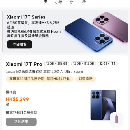
天
小時
分
秒
Xiaomi 17T Series
6月30前購買，享高達HK$ 3,255
禮遇
禮遇包括REDMI 耳罩式耳機 Neo, 2
年超長保養及其他星級服務
立即購買
Xiaomi 17T Pro
12 GB + 256 GB
12 GB + 512 GB
12 GB+1 TB
Leica 5倍光學遠攝鏡頭 高達120倍 AI Ultra Zoom
享最高12個月免息分期, 每月HK$417起
以舊換新
價格由
HK$
5,299
現價 HK$5299
起
最高12個月免息分期
活動結束