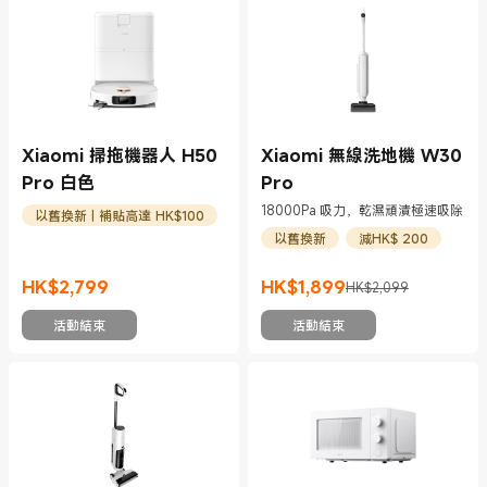
Xiaomi 掃拖機器人 H50
Xiaomi 無線洗地機 W30
Pro 白色
Pro
18000Pa 吸力，乾濕頑漬極速吸除
以舊換新 | 補貼高達 HK$100
以舊換新
減HK$ 200
HK$
2,799
HK$
1,899
HK$2,099
現價 HK$2799
現價 HK$1899
市場價格 HK$2,099
活動結束
活動結束