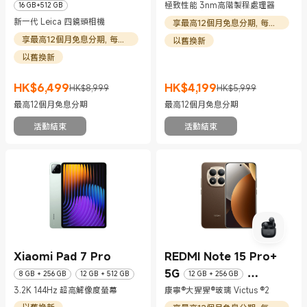
極致性能 3nm高階製程處理器
16 GB+512 GB
新一代 Leica 四鏡頭相機
享最高12個月免息分期, 每月HK$350起
享最高12個月免息分期, 每月HK$542起
以舊換新
以舊換新
HK$
6,499
HK$
4,199
HK$8,999
HK$5,999
現價 HK$6499
市場價格 HK$8,999
現價 HK$4199
市場價格 HK$5,999
最高12個月免息分期
最高12個月免息分期
活動結束
活動結束
Xiaomi Pad 7 Pro
REDMI Note 15 Pro+
5G
8 GB + 256 GB
12 GB + 512 GB
12 GB + 256 GB
3.2K 144Hz 超高解像度螢幕
康寧®大猩猩®玻璃 Victus ®2
12 GB + 512 GB