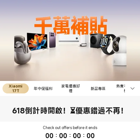
Xiaomi
家電優惠好
熱賣手機平
年中促福利
新品專區
17T
禮
板
618倒計時開啟！⏳優惠錯過不再！
Check out offers before it ends
00
:
00
:
00
:
00