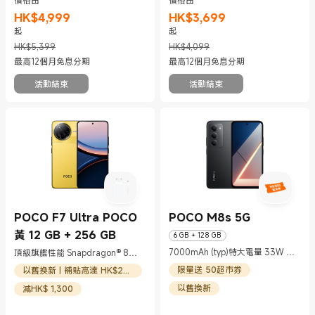
價格由
價格由
HK$
4,999
HK$
3,699
現價 HK$4999
市場價格 HK$5,399
現價 HK$3699
市場價格 HK$4,099
起
起
HK$5,399
HK$4,099
最高12個月免息分期
最高12個月免息分期
活動結束
活動結束
POCO F7 Ultra POCO
POCO M8s 5G
黃 12 GB + 256 GB
6 GB + 128 GB
7000mAh (typ)特大電量 33W 快
頂級旗艦性能 Snapdragon® 8
充及 18W 反向充電
Elite
限量送 50超市券
以舊換新 | 補貼高達 HK$200
以舊換新
減HK$ 1,300