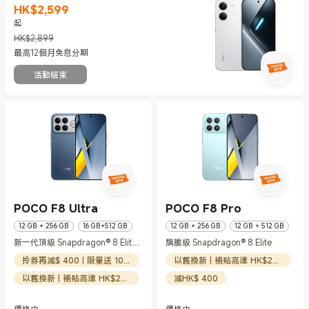
HK$
2,599
現價 HK$2599
市場價格 HK$2,899
起
HK$2,899
最高12個月免息分期
活動結束
POCO F8 Ultra
POCO F8 Pro
12 GB + 256 GB
16 GB+512 GB
12 GB + 256 GB
12 GB + 512 GB
新一代頂級 Snapdragon® 8 Elite
旗艦級 Snapdragon® 8 Elite
Gen 5
拎券再減$ 400 | 限量送 100超市券
以舊換新 | 補貼高達 HK$200
以舊換新 | 補貼高達 HK$200
減HK$ 400