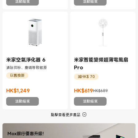
活動結束
活動結束
米家空氣淨化器 6
米家智能變頻超薄電風扇
Pro
清除花粉、塵蟎等致敏原
以舊換新
減HK$ 70
HK$
1,249
HK$
619
HK$689
現價 HK$1249
現價 HK$619
市場價格 HK$689
活動結束
活動結束
點擊查看更多產品
Mox銀行優惠升級!