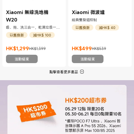
Xiaomi 無線洗地機
Xiaomi 微波爐
W20
經典雙旋鈕控制
吸、拖、洗三合一，乾濕垃圾一拖
以舊換新
減HK$ 40
即淨；創新梳齒刮條，減少毛髮纏
以舊換新
減HK$ 100
繞
HK$
1,299
HK$
499
HK$1,399
HK$539
現價 HK$1299
市場價格 HK$1,399
現價 HK$499
市場價格 HK$539
活動結束
活動結束
點擊查看更多產品