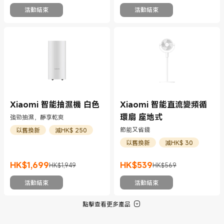
活動結束
活動結束
Xiaomi 智能抽濕機 白色
Xiaomi 智能直流變頻循
環扇 座地式
強勁抽濕，靜享乾爽
節能又省錢
以舊換新
減HK$ 250
以舊換新
減HK$ 30
HK$
1,699
HK$
539
HK$1,949
HK$569
現價 HK$1699
市場價格 HK$1,949
現價 HK$539
市場價格 HK$569
活動結束
活動結束
點擊查看更多產品