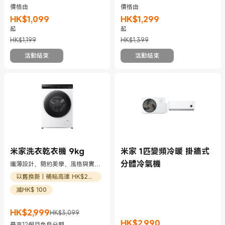
價格由
價格由
HK$
1,099
HK$
1,299
現價 HK$1099
市場價格 HK$1,199
現價 HK$1299
市場價格 HK$1,399
起
起
HK$1,199
HK$1,399
活動結束
活動結束
米家洗衣乾衣機 9kg
米家 1匹變頻冷暖 掛牆式
分體冷氣機
纖薄設計，簡約美學，風格與實用
兼備。
以舊換新 | 補貼高達 HK$200
減HK$ 100
HK$
2,999
HK$3,099
現價 HK$2999
市場價格 HK$3,099
HK$
2,990
最高12個月免息分期