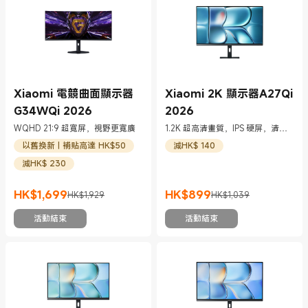
Xiaomi 電競曲面顯示器
Xiaomi 2K 顯示器A27Qi
G34WQi 2026
2026
WQHD 21:9 超寬屏，視野更寬廣
1.2K 超高清畫質，IPS 硬屏，清晰
畫質躍然而上
以舊換新 | 補貼高達 HK$50
減HK$ 140
減HK$ 230
HK$
1,699
HK$
899
HK$1,929
HK$1,039
現價 HK$1699
市場價格 HK$1,929
現價 HK$899
市場價格 HK$1,039
活動結束
活動結束