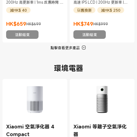
200Hz 高更新率 | 1ms 反應時間 |
高速 IPS LCD | 200Hz 更新率 |
ΔE<2
1ms GTG
減HK$ 40
以舊換新
減HK$ 250
HK$
659
HK$
749
HK$699
HK$999
現價 HK$659
市場價格 HK$699
現價 HK$749
市場價格 HK$999
活動結束
活動結束
點擊查看更多產品
環境電器
Xiaomi 空氣淨化器 4
Xiaomi 等離子空氣淨化
Compact
器