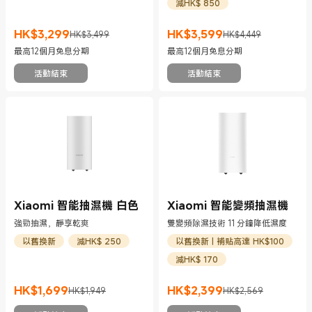
減HK$ 850
HK$
3,299
HK$
3,599
HK$3,499
HK$4,449
現價 HK$3299
市場價格 HK$3,499
現價 HK$3599
市場價格 HK$4,449
最高12個月免息分期
最高12個月免息分期
活動結束
活動結束
Xiaomi 智能抽濕機 白色
Xiaomi 智能變頻抽濕機
強勁抽濕，靜享乾爽
雙變頻除濕技術 11 分鐘降低濕度
以舊換新
減HK$ 250
以舊換新 | 補貼高達 HK$100
減HK$ 170
HK$
1,699
HK$
2,399
HK$1,949
HK$2,569
現價 HK$1699
市場價格 HK$1,949
現價 HK$2399
市場價格 HK$2,569