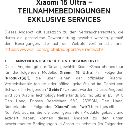
Xiaomi 15 Ultra –
TEILNAHMEBEDINGUNGEN
EXKLUSIVE SERVICES
Dieses Angebot gilt zusätzlich zu den Verbraucherrechten, die
durch die gesetzliche Gewährleistung gewährt werden, gemäß
den Bedingungen, die auf der Website veröffentlicht sind:
https://www.mi.com/global/support/warranty/ch/
.
1. ANWENDUNGSBEREICH UND BEGÜNSTIGTE
Dieses Angebot gilt nur für ausgewählte Xiaomi-Smartphones (nur
für die folgenden Modelle:
Xiaomi 15 Ultra
) (im Folgenden
"
Produkt(e)
"), die über einen der offiziellen Xiaomi-
Vertriebskanäle (online oder offline) gekauft und im Gebiet von
Schweiz (im Folgenden "
Gebiet
") aktiviert wurden. Dieses Angebot
wird von Xiaomi Technology Netherlands B.V. mit Sitz in E5, WTC
Den Haag, Prinses Beatrixlaan 582, 2595BM, Den Haag,
Niederlande (im Folgenden
"Xiaomi"
oder
"wir"
) bereitgestellt.
Nur Verbraucher, die die oben genannten Produkte gekauft und
aktiviert haben, können dieses Angebot zu den unten
beschriebenen Bedingungen in Anspruch nehmen (im Folgenden