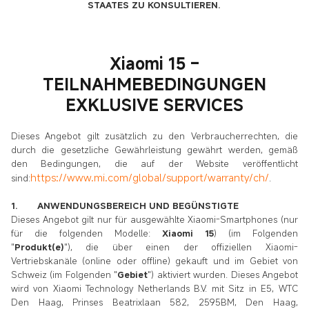
STAATES ZU KONSULTIEREN.
Xiaomi 15 –
TEILNAHMEBEDINGUNGEN
EXKLUSIVE SERVICES
Dieses Angebot gilt zusätzlich zu den Verbraucherrechten, die
durch die gesetzliche Gewährleistung gewährt werden, gemäß
den Bedingungen, die auf der Website veröffentlicht
https://www.mi.com/global/support/warranty/ch/
sind:
.
1. ANWENDUNGSBEREICH UND BEGÜNSTIGTE
Dieses Angebot gilt nur für ausgewählte Xiaomi-Smartphones (nur
für die folgenden Modelle:
Xiaomi 15
) (im Folgenden
"
Produkt(e)
"), die über einen der offiziellen Xiaomi-
Vertriebskanäle (online oder offline) gekauft und im Gebiet von
Schweiz (im Folgenden "
Gebiet
") aktiviert wurden. Dieses Angebot
wird von Xiaomi Technology Netherlands B.V. mit Sitz in E5, WTC
Den Haag, Prinses Beatrixlaan 582, 2595BM, Den Haag,