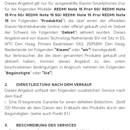
Dieses Angebot gilt nur für ausgewählte Xiaomi-Smartphones (nur
für die folgenden Modelle:
REDMI Note 15 Pro+ 5G/ REDMI Note
15 Pro 5G/ REDMI Note 15 5G/ REDMI Note 15 Pro/ REDMI Note
15
(im Folgenden "
Produkt(e)
"), die über einen der offiziellen
Xiaomi-Vertriebskanäle (online oder offline) gekauft und im Gebiet
der Schweiz (im Folgenden "
Gebiet
") aktiviert wurden. Dieses
Angebot wird von Xiaomi Technology Netherlands B.V. mit Sitz in E5,
WTC Den Haag, Prinses Beatrixlaan 582, 2595BM, Den Haag,
Niederlande (im Folgenden
"Xiaomi"
oder
"wir"
) bereitgestellt.
Nur Verbraucher, die die oben genannten Produkte gekauft und
aktiviert haben, können dieses Angebot zu den unten
beschriebenen Bedingungen in Anspruch nehmen (im Folgenden
"
Begünstigte
" oder
"Sie"
).
2. DIENSTLEISTUNG NACH DEM VERKAUF
Dieses Angebot umfasst den folgenden zusätzlichen Service nach
dem Kauf:
i. Eine (1) begrenzte Garantie für einen defekten Bildschirm: Zwölf
(12) Monate ab dem Datum des Erstkaufs des Produkts durch den
Begünstigten. (siehe auch Punkt 4.1.)
3. BESCHREIBUNG DES SERVICES