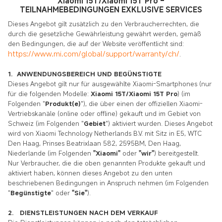
Xiaomi 15T/Xiaomi 15T Pro –
TEILNAHMEBEDINGUNGEN EXKLUSIVE SERVICES
Dieses Angebot gilt zusätzlich zu den Verbraucherrechten, die
durch die gesetzliche Gewährleistung gewährt werden, gemäß
den Bedingungen, die auf der Website veröffentlicht sind:
https://www.mi.com/global/support/warranty/ch/
.
1. ANWENDUNGSBEREICH UND BEGÜNSTIGTE
Dieses Angebot gilt nur für ausgewählte Xiaomi-Smartphones (nur
für die folgenden Modelle:
Xiaomi 15T/Xiaomi 15T Pro
) (im
Folgenden "
Produkt(e)
"), die über einen der offiziellen Xiaomi-
Vertriebskanäle (online oder offline) gekauft und im Gebiet von
Schweiz (im Folgenden "
Gebiet
") aktiviert wurden. Dieses Angebot
wird von Xiaomi Technology Netherlands B.V. mit Sitz in E5, WTC
Den Haag, Prinses Beatrixlaan 582, 2595BM, Den Haag,
Niederlande (im Folgenden
"Xiaomi"
oder
"wir"
) bereitgestellt.
Nur Verbraucher, die die oben genannten Produkte gekauft und
aktiviert haben, können dieses Angebot zu den unten
beschriebenen Bedingungen in Anspruch nehmen (im Folgenden
"
Begünstigte
" oder
"Sie"
).
2. DIENSTLEISTUNGEN NACH DEM VERKAUF