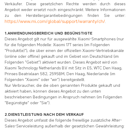
Verkäufer. Diese gesetzlichen Rechte werden durch dieses
Angebot weder ersetzt noch eingeschränkt. Weitere Informationen
zu den Herstellergarantiebedingungen finden Sie unter:
https://www.mi.com/global/support/warranty/ch/
.
1.ANWENDUNGSBEREICH UND BEGÜNSTIGTE
Dieses Angebot gilt nur für ausgewählte Xiaomi-Smartphones (nur
für die folgenden Modelle: Xiaomi 17T series (im Folgenden
"Produkt(e)"), die über einen der offiziellen Xiaomi-Vertriebskanäle
(online oder offline) gekauft und im Gebiet von Deutschland (im
Folgenden "Gebiet") aktiviert wurden. Dieses Angebot wird von
Xiaomi Technology Netherlands B.V. mit Sitz in E5, WTC Den Haag,
Prinses Beatrixlaan 582, 2595BM, Den Haag, Niederlande (im
Folgenden "Xiaomi" oder "wir") bereitgestellt.
Nur Verbraucher, die die oben genannten Produkte gekauft und
aktiviert haben, können dieses Angebot zu den unten
beschriebenen Bedingungen in Anspruch nehmen (im Folgenden
"Begünstigte" oder "Sie").
2.DIENSTLEISTUNG NACH DEM VERKAUF
Dieses Angebot umfasst die folgende freiwillige zusätzliche After-
Sales-Serviceleistung außerhalb der gesetzlichen Gewährleistung: