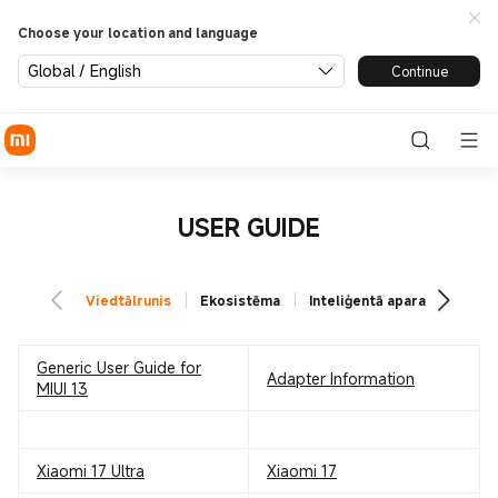
Choose your location and language
Global / English
Continue
USER GUIDE
Viedtālrunis
Ekosistēma
Inteliģentā aparatūra
T
Generic User Guide for
Adapter Information
MIUI 13
Xiaomi 17 Ultra
Xiaomi 17