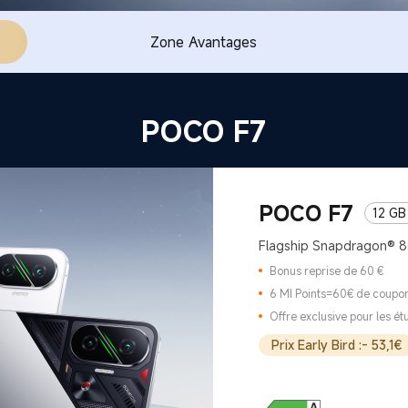
Zone Avantages
POCO F7
POCO F7
12 GB
Flagship Snapdragon® 8
Bonus reprise de 60 €
6 MI Points=60€ de coupo
Offre exclusive pour les ét
Prix Early Bird :- 53,1€