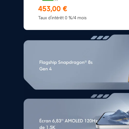
453,00
€
Current Price €453
Taux d'intérêt 0 %/4 mois