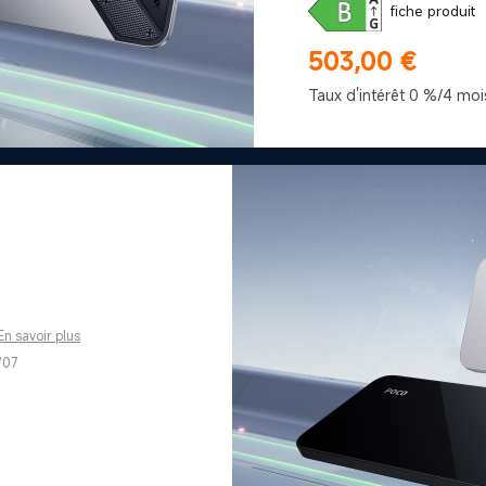
fiche produit
503,00
€
Current Price €503
Taux d'intérêt 0 %/4 moi
En savoir plus
/07