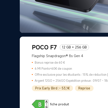
POCO F7
12 GB + 256 GB
Flagship Snapdragon® 8s Gen 4
Bonus reprise de 60 €
6 MI Points=60€ de coupon
Offre exclusive pour les étudiants : 15% de réduction
Argent 12GO + 256GO Expédition prévue : 09/07 - 18
Prix Early Bird :- 53,1€
Reprise
fiche produit