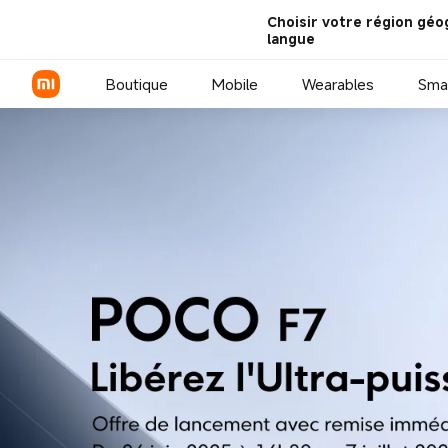
POCO F7 - Xiaomi France
Choisir votre région géo
langue
Boutique
Mobile
Wearables
Sma
Série Xiaomi
Série REDMI
Smartphones POCO