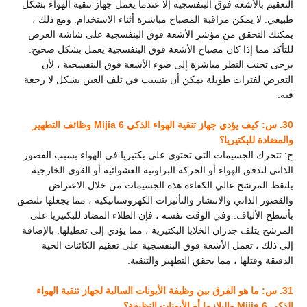
التعقيم بالأشعة فوق البنفسجية إلا عندما يعمل جهاز تنقية الهواء بشكل
طبيعي. لا يمكن مراقبة المصباح مباشرة أثناء الاستخدام. ومع ذلك ،
يمكنك التحقق من مؤشر الأشعة فوق البنفسجية
على شاشة العرض
للتأكد مما إذا كان مصباح الأشعة فوق البنفسجية يعمل بشكل صحيح.
يرجى تجنب النظر مباشرة إلى ضوء الأشعة فوق البنفسجية ، لأن
التعرض لفترات طويلة يمكن أن يتسبب في تلف العين بشكل لا رجعة
فيه.
30. س: كيف يؤدي جهاز تنقية الهواء الذكي Mijia 6 وظائف التطهير
والمضادة للبكتيريا؟
ج: تتحرك الجسيمات التي تحتوي على بكتيريا في الهواء بسبب القصور
الذاتي لتدفق الهواء أو الحركة البراونية العشوائية أو القوى الخارجية.
يلتقط المرشح عالي الكفاءة هذه الجسيمات من خلال الاعتراض
والقصور الذاتي والانتشار والتأثيرات الكهروستاتيكية ، مما يجعلها تلتصق
بأسطح الألياف. وفي الوقت نفسه ، فإن الطلاء المضاد للبكتيريا على
المرشح يتلف جدران الخلايا البكتيرية ، مما يؤدي إلى تعطيلها. بالإضافة
إلى ذلك ، تعمل الأشعة فوق البنفسجية على تعقيم الكائنات الحية
الدقيقة وقتلها ، مما يحقق التطهير والتنقية.
31. س: ما هو الفرق بين وظيفة الأيونات السالبة لجهاز تنقية الهواء
الذكي Mijia 6 والبلازما أو الأيونات النظيفة؟