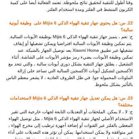
وقتا أطول للتنقية لتحقيق نتائج ملحوظة. تعتمد الفعالية أيضا على كمية
الكربون المنشط في الفلتر ومدة استخدام الفلتر.
22. س: هل يحتوي جهاز تنقية الهواء الذكي Mijia 6 على
وظيفة أيونية
سالبة؟
ج: نعم ، يتميز جهاز تنقية الهواء الذكي Mijia 6
بوظيفة الأيونات السالبة.
يتم تمكين وظيفة الأيونات السالبة افتراضيا ويمكن تشغيلها أو إيقاف
تشغيلها عبر تطبيق Xiaomi Home بعد توصيل الجهاز بالشبكة. عند
تمكين وظيفة الأيونات، يضيء رمز مؤشر الأيونات على الشاشة. أثناء
التشغيل ، يطلق جهاز التنقية بشكل دوري أيونات سالبة ، والتي تتحد مع
الأكسجين لتشكيل أيونات الأكسجين السالبة التي تساعد على إزالة
الملوثات المحمولة جوا. في ظل الظروف العادية ، لا يشعر معظم الناس
بالتأثير بشكل ملحوظ.
23. س: هل يمكن تعديل جهاز تنقية الهواء الذكي Mijia 6 لاستخدامات
مختلفة؟
ج: لا ، لا يمكن. الملحقات أو التعديلات التابعة لجهات خارجية التي تغير
الاستخدام الأصلي لجهاز تنقية الهواء الذكي Mijia 6 ، مثل توصيل الهواء
المغطى بالفلتر عبر القنوات أو إضافة أجهزة ترطيب إلى مخرج الهواء ،
غير متوافقة ولا يمكن استخدامها. يمكن أن تؤثر هذه التعديلات على أداء