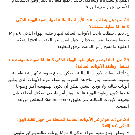
المنتج واستقراره وسلامته. لذلك ، يمنع منعا باتا تغيير وضع الاستخدام
الأصلي لجهاز تنقية الهواء
.
24. س: هل يتطلب
باعث الأيونات السالبة لجهاز تنقية الهواء الذكي
Mijia 6 تنظيفا منتظما؟
ج: نعم ،
يتطلب باعث الأيونات السالبة لجهاز تنقية الهواء الذكي Mijia 6
تنظيفا منتظما. بعد استخدام الجهاز لفترة من الوقت ، افتح الشبكة
العلوية وامسح رأس الباعث برفق لتنظيفه.
25. س: لماذا يصدر جهاز تنقية الهواء الذكي Mijia 6 صوت هسهسة عند
تشغيل وظيفة الأيونات السالبة؟
ج: أثناء انبعاث الأيونات السالبة ، يمكن سماع ضوضاء كهربائية طفيفة
وصوت هسهسة. يتم إنتاج هذا الصوت بواسطة مولد الأيونات الذي يطلق
أيونات سالبة ولا يؤذي البشر. يمكن أن يكون الهسهسة أكثر وضوحا
عندما تكون رطوبة الهواء عالية ، وهو أمر طبيعي. يمكنك أيضا تعطيل
وظيفة الأيونات السالبة
عبر تطبيق Xiaomi Home للتخلص من هذا
الصوت.
26. س: ما هو تركيز الأيونات السالبة المنبعثة من جهاز تنقية الهواء
الذكي Mijia 6؟
ج: يطلق جهاز تنقية الهواء الذكي Mijia 6 أيونات سالبة بتركيز مليون