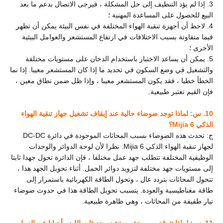
3. إذا لم يؤد التنظيف إلى حل المشكلة ، فيرجى الاتصال بدعم ما بعد
البيع للحصول على المساعدة المهنية ؛
4. لاحظ أن أجهزة تنقية الهواء المختلفة في نفس البيئة يمكن أن تظهر
قيما متفاوتة بسبب الاختلافات في ارتفاع المستشعر والعوامل البيئية
الأخرى ؛
5. يمكن أن يساعد الاختبار باستخدام الدخان على مستويات مختلفة
والتشغيل في وضع السكون في تحديد ما إذا كان المستشعر معيبا. إذا نما
الخطأ خطيا ، فقد يكون المستشعر معيبا ، وإذا ظل ضمن نطاق معين ،
فإن القيم تعتبر طبيعية.
10. س: لماذا توجد ضوضاء حالية عند إيقاف تشغيل جهاز تنقية الهواء
الذكي Mijia 6؟
ج: تحدث هذه الضوضاء بسبب المحاثات الموجودة في دائرة DC-DC
لجهاز تنقية الهواء الذكي Mijia 6. نظرا لأن لوحة الدوائر والوحدات
الوظيفية المختلفة تتطلب جهد عمل مختلفا ، فإن الدائرة تحول جهدا ثابتا
إلى مستويات جهد مختلفة لتزويد دوائر الحمل. أثناء تحويل الجهد هذا ،
تتحول المحاثات بتردد عال ، وتحول الطاقة الكهربائية باستمرار إلى
طاقة مغناطيسية والعودة. يتسبب تحويل الطاقة هذا في حدوث ضوضاء
تيار طفيفة من المحاثات ، وهي ظاهرة طبيعية.