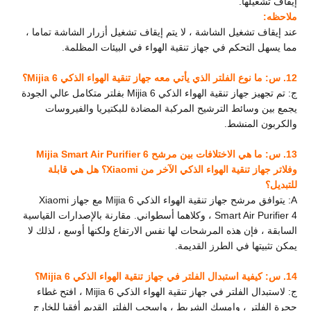
إيقاف تشغيلها.
ملاحظه:
عند إيقاف تشغيل الشاشة ، لا يتم إيقاف تشغيل أزرار الشاشة تماما ،
مما يسهل التحكم في جهاز تنقية الهواء في البيئات المظلمة.
12. س: ما نوع الفلتر الذي يأتي معه جهاز تنقية الهواء الذكي Mijia 6؟
ج: تم تجهيز جهاز تنقية الهواء الذكي Mijia 6 بفلتر متكامل عالي الجودة
يجمع بين وسائط الترشيح المركبة المضادة للبكتيريا والفيروسات
والكربون المنشط.
13. س: ما هي الاختلافات بين مرشح Mijia Smart Air Purifier 6
وفلاتر جهاز تنقية الهواء الذكي الآخر من Xiaomi؟ هل هي قابلة
للتبديل؟
A: يتوافق مرشح جهاز تنقية الهواء الذكي Mijia 6 مع جهاز Xiaomi
Smart Air Purifier 4 ، وكلاهما أسطواني. مقارنة بالإصدارات القياسية
السابقة ، فإن هذه المرشحات لها نفس الارتفاع ولكنها أوسع ، لذلك لا
يمكن تثبيتها في الطرز القديمة.
14. س: كيفية استبدال الفلتر في جهاز تنقية الهواء الذكي Mijia 6؟
ج: لاستبدال الفلتر في جهاز تنقية الهواء الذكي Mijia 6 ، افتح غطاء
حجرة الفلتر ، وامسك الشريط ، واسحب الفلتر القديم أفقيا للخارج