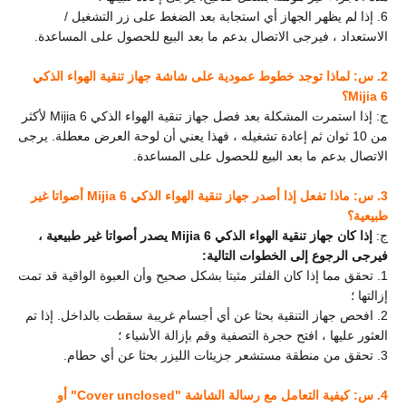
6. إذا لم يظهر الجهاز أي استجابة بعد الضغط على زر التشغيل /
الاستعداد ، فيرجى الاتصال بدعم ما بعد البيع للحصول على المساعدة.
2. س: لماذا توجد خطوط عمودية على شاشة جهاز تنقية الهواء الذكي
Mijia 6؟
ج: إذا استمرت المشكلة بعد فصل جهاز تنقية الهواء الذكي Mijia 6 لأكثر
من 10 ثوان ثم إعادة تشغيله ، فهذا يعني أن لوحة العرض معطلة. يرجى
الاتصال بدعم ما بعد البيع للحصول على المساعدة.
3. س: ماذا تفعل إذا أصدر جهاز تنقية الهواء الذكي Mijia 6 أصواتا غير
طبيعية؟
ج:
إذا كان جهاز تنقية الهواء الذكي Mijia 6 يصدر أصواتا غير طبيعية ،
فيرجى الرجوع إلى الخطوات التالية:
1. تحقق مما إذا كان الفلتر مثبتا بشكل صحيح وأن العبوة الواقية قد تمت
إزالتها ؛
2. افحص جهاز التنقية بحثا عن أي أجسام غريبة سقطت بالداخل. إذا تم
العثور عليها ، افتح حجرة التصفية وقم بإزالة الأشياء ؛
3. تحقق من منطقة مستشعر جزيئات الليزر بحثا عن أي حطام.
4. س: كيفية التعامل مع رسالة الشاشة "Cover
un
closed" أو