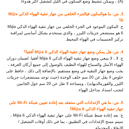
(A) ، ويمكن تنشيط وضع السكون في الليل لتشغيل أكثر هدوءا.
3. س: ما هو
المكون في
الجزء الخلفي من جهاز تنقية الهواء الذكي Mijia
6؟
ج: المكون الموجود في الجزء الخلفي من جهاز تنقية الهواء الذكي Mijia
6 هو مستشعر جزيئات الليزر ، والذي يستخدم بشكل أساسي لمراقبة
تركيز الجسيمات في الهواء المحيط.
4. س: هل يمكن وضع جهاز تنقية الهواء الذكي Mijia 6 أفقيا؟
ج: لا ، لا ينبغي وضع جهاز تنقية الهواء الذكي Mijia 6 أفقيا. لضمان دوران
الهواء الأمثل والسماح للهواء النظيف بالوصول إلى جميع أركان الغرفة ،
يجب وضع جهاز التنقية في وضع مستقيم. بالإضافة إلى ذلك ، حافظ على
خلوص لا يقل عن 20 سم خلف الوحدة (حيث توجد مستشعرات جزيئات
الليزر والفورمالديهايد) ، ومساحة لا تقل عن 20 سم حول الجانبين
لتجنب انسداد مداخل الهواء.
5. س: ما هي الإعدادات التي ستفقد بعد إعادة تعيين شبكة Wi-Fi على
جهاز تنقية الهواء الذكي Mijia 6؟
ج: بعد إعادة ضبط شبكة Wi-Fi على جهاز تنقية الهواء الذكي Mijia 6 ،
سيتم مسح الإعدادات في التطبيق ، بما في ذلك أوقات التشغيل /
الإيقاف المجدولة.