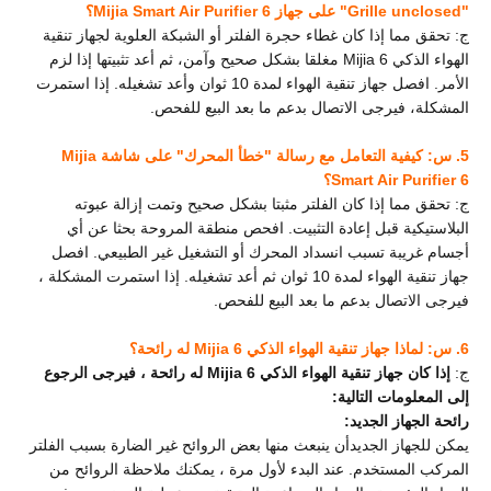
"
Grille unclosed" على جهاز Mijia Smart Air Purifier 6؟
ج: تحقق مما إذا كان غطاء حجرة الفلتر أو الشبكة العلوية لجهاز تنقية
الهواء الذكي Mijia 6 مغلقا بشكل صحيح وآمن، ثم أعد تثبيتها إذا لزم
الأمر. افصل جهاز تنقية الهواء لمدة 10 ثوان وأعد تشغيله. إذا استمرت
المشكلة، فيرجى الاتصال بدعم ما بعد البيع للفحص.
5. س: كيفية التعامل مع رسالة "خطأ المحرك" على شاشة Mijia
Smart Air Purifier 6؟
ج: تحقق مما إذا كان الفلتر مثبتا بشكل صحيح وتمت إزالة عبوته
البلاستيكية قبل إعادة التثبيت. افحص منطقة المروحة بحثا عن أي
أجسام غريبة تسبب انسداد المحرك أو التشغيل غير الطبيعي. افصل
جهاز تنقية الهواء لمدة 10 ثوان ثم أعد تشغيله. إذا استمرت المشكلة ،
فيرجى الاتصال بدعم ما بعد البيع للفحص.
6. س: لماذا جهاز تنقية الهواء الذكي Mijia 6 له رائحة؟
ج:
إذا كان
جهاز تنقية الهواء الذكي Mijia 6 له رائحة ، فيرجى الرجوع
إلى المعلومات التالية:
رائحة الجهاز الجديد:
يمكن للجهاز الجديد
أن ينبعث منها بعض الروائح غير الضارة بسبب الفلتر
المركب المستخدم. عند البدء لأول مرة ، يمكنك ملاحظة الروائح من