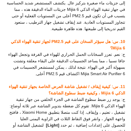
إلى جزيئات ماء صغيرة بتركيز عال. يكتشف المستشعر شديد الحساسية
في جهاز تنقية الهواء الذكي Mijia 6 جزيئات الماء الدقيقة هذه ، مما
يتسبب في أن تكون قيم PM2.5 أعلى من المستويات الفعلية أو حتى
تتجاوز المستويات العادية. عند إيقاف تشغيل جهاز الترطيب ، ستعود
القيم تدريجيا إلى طبيعتها. هذه ظاهرة طبيعية.
10. س: هل سيؤثر السخان على قيم PM2.5 لجهاز تنقية الهواء الذكي
Mijia 6؟
ج: نعم. تعزز السخانات الحمل الحراري للهواء في الغرفة وتجعل الهواء
جافا نسبيا ، مما يساعد الجسيمات الدقيقة على البقاء معلقة وتشتت
بسهولة أكبر في الهواء. نتيجة لذلك ، يمكن لمستشعر الجسيمات في
Mijia Smart Air Purifier 6 اكتشاف قيم PM2.5 أعلى.
11. س: كيفية إيقاف / تشغيل شاشة العرض الخاصة بجهاز تنقية الهواء
الذكي Mijia 6 ، وكيفية ضبط سطوع الشاشة؟
ج: يوجد زر ضبط سطوع الشاشة في الجزء الخلفي من جهاز تنقية
الهواء الذكي Mijia 6. تقوم كل ضغطة بتدوير الشاشة عبر ثلاثة أوضاع:
تشغيل ، تعتيم ، وإيقاف. إذا كنت متصلا بتطبيق Xiaomi Home ، فافتح
واجهة الجهاز ، وانقر فوق النقاط الثلاث في الزاوية اليمنى العليا
للحصول على إعدادات إضافية ، ثم حدد
[
Light
]
لتشغيل الشاشة أو