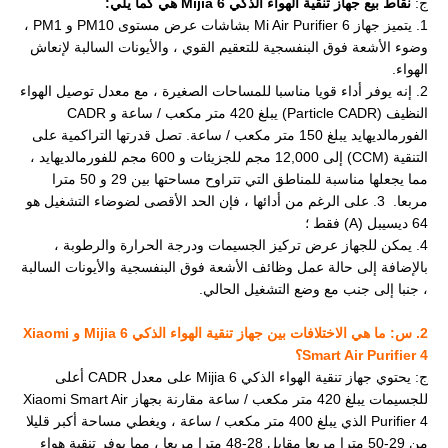
ج:
نقاط بيع جهاز تنقية الهواء الذكي Mijia 6 هي كما يلي:
1. يتميز جهاز Mi Air Purifier 6 بشاشات عرض مستوى PM10 و PM1 ،
وضوء الأشعة فوق البنفسجية للتعقيم القوي ، والأيونات السالبة لإنعاش
الهواء.
2. إنه يوفر أداء قويا مناسبا للمساحات الصغيرة ، مع معدل توصيل الهواء
النظيف (Particle CADR) يبلغ 420 متر مكعب / ساعة و CADR
الفورمالديهايد يبلغ 150 متر مكعب / ساعة. تصل قدرتها التراكمية على
التنقية (CCM) إلى 12,000 مجم للجزيئات و 600 مجم للفورمالديهايد ،
مما يجعلها مناسبة للمناطق التي تتراوح مساحتها بين 29 و 50 مترا
مربعا.
3. على الرغم من أدائها ، فإن الحد الأقصى لضوضاء التشغيل هو
64 ديسيبل (A) فقط ؛
4. يمكن للجهاز عرض تركيز الجسيمات ودرجة الحرارة والرطوبة ،
بالإضافة إلى حالة عمل وظائف الأشعة فوق البنفسجية والأيونات السالبة
، جنبا إلى جنب مع وضع التشغيل الحالي.
2. س: ما هي الاختلافات بين جهاز تنقية الهواء الذكي Mijia 6 و Xiaomi
Smart Air Purifier 4؟
ج: يحتوي جهاز تنقية الهواء الذكي Mijia 6 على معدل CADR أعلى
للجسيمات يبلغ 420 متر مكعب / ساعة مقارنة بجهاز Xiaomi Smart Air
Purifier 4 الذي يبلغ 400 متر مكعب / ساعة ، ويغطي مساحة أكبر قليلا
من 29-50 مترا مربعا مقابل 28-48 مترا مربعا ، مما يوفر تنقية هواء