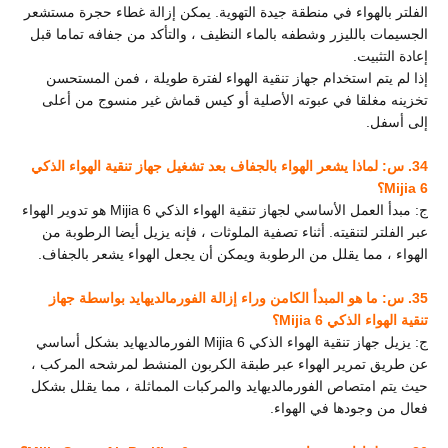
الفلتر بالهواء في منطقة جيدة التهوية. يمكن إزالة غطاء حجرة مستشعر
الجسيمات بالليزر وشطفه بالماء النظيف ، والتأكد من جفافه تماما قبل
إعادة التثبيت.
إذا لم يتم استخدام جهاز تنقية الهواء لفترة طويلة ، فمن المستحسن
تخزينه مغلقا في عبوته الأصلية أو كيس قماش غير منسوج من أعلى
إلى أسفل.
34. س: لماذا يشعر الهواء بالجفاف بعد تشغيل جهاز تنقية الهواء الذكي
Mijia 6؟
ج: مبدأ العمل الأساسي لجهاز تنقية الهواء الذكي Mijia 6 هو تدوير الهواء
عبر الفلتر لتنقيته. أثناء تصفية الملوثات ، فإنه يزيل أيضا الرطوبة من
الهواء ، مما يقلل من الرطوبة ويمكن أن يجعل الهواء يشعر بالجفاف.
35. س: ما هو المبدأ الكامن وراء إزالة الفورمالديهايد بواسطة جهاز
تنقية الهواء الذكي Mijia 6؟
ج: يزيل جهاز تنقية الهواء الذكي Mijia 6 الفورمالديهايد بشكل أساسي
عن طريق تمرير الهواء عبر طبقة الكربون المنشط لمرشحه المركب ،
حيث يتم امتصاص الفورمالديهايد والمركبات المماثلة ، مما يقلل بشكل
فعال من وجودها في الهواء.