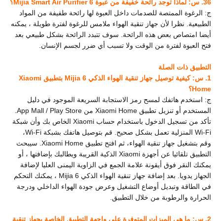
36. س: لماذا توجد رائحة خفيفة من عبوة Mijia Smart Air Purifier 6؟
ج: الرغوة الممتصة للصدمات داخل العبوة لها رائحة طفيفة من المواد
الطبيعية. نظرا لأن جهاز تنقية الهواء ملامس للرغوة لفترة طويلة ، يمكنه
أيضا امتصاص بعض هذه الرائحة. سوف تتبدد الرائحة بشكل طبيعي بعد
فتح العبوة لفترة من الوقت ولا تسبب أي ضرر لجسم الإنسان.
التطبيق ذات الصلة
1. س: كيفية توصيل جهاز تنقية الهواء الذكي Mijia 6 بتطبيق Xiaomi
Home؟
ج: استخدم هاتفك لمسح رمز الاستجابة السريعة الموجود في دليل
المستخدم أو تنزيل تطبيق Xiaomi Home
من App Mall / Play Store.
تأكد من تسجيل الدخول باستخدام حساب Xiaomi الخاص بك وأن شبكة
Wi-Fi المنزلية تعمل بشكل صحيح. قم بتوصيل هاتفك بشبكة Wi-Fi،
وقم بتشغيل جهاز تنقية الهواء، ثم افتح تطبيق Xiaomi Home. سيبحث
التطبيق تلقائيا عن أجهزة Xiaomi الذكية القريبة ويطالبك بإضافتها ، أو
يمكنك النقر فوق أيقونة علامة الجمع في الزاوية اليمنى العليا لإضافة
الجهاز يدويا. بعد إضافة جهاز تنقية الهواء الذكي Mijia 6 ، يمكنك التحكم
في الطاقة وتبديل أوضاع التشغيل وعرض جودة الهواء الداخلي ودرجة
الحرارة والرطوبة من خلال التطبيق.
2. س: ما هي الميزات المتوفرة على واجهة التطبيق الخاصة بجهاز تنقية