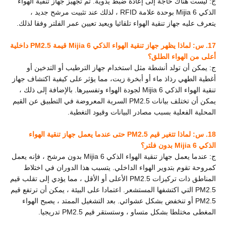
ج: ليست هناك حاجة إلى إعادة ضبط يدوية. تم تجهيز جهاز تنقية الهواء
الذكي Mijia 6 بوحدة علامة RFID ، لذلك عند تثبيت مرشح جديد ،
يتعرف عليه جهاز تنقية الهواء تلقائيا ويعيد تعيين عمر الفلتر وفقا لذلك.
17. س: لماذا يظهر جهاز تنقية الهواء الذكي Mijia 6 قيمة PM2.5 داخلية
أعلى من الهواء الطلق؟
ج: يمكن أن تولد أنشطة مثل استخدام جهاز الترطيب أو التدخين أو
أغطية الطهي رذاذ ماء أو أبخرة زيت، مما يؤثر على كيفية اكتشاف جهاز
تنقية الهواء الذكي Mijia 6 لجودة الهواء وتفسيرها. بالإضافة إلى ذلك ،
يمكن أن تختلف بيانات PM2.5 السرية المعروضة في التطبيق عن القيم
المحلية الفعلية بسبب مصادر البيانات وقيود التغطية.
18. س: لماذا تتغير قيم PM2.5 حتى عندما يعمل جهاز تنقية الهواء
الذكي Mijia 6 بدون فلتر؟
ج: عندما يعمل جهاز تنقية الهواء الذكي Mijia 6 بدون مرشح ، فإنه يعمل
كمروحة تقوم بتدوير الهواء الداخلي. يتسبب هذا الدوران في اختلاط
المناطق ذات تركيزات PM2.5 الأعلى أو الأقل ، مما يؤدي إلى تقلب قيم
PM2.5 التي اكتشفها المستشعر. اعتمادا على البيئة ، يمكن أن ترتفع قيم
PM2.5 أو تنخفض بشكل عشوائي. بعد التشغيل الممتد ، يصبح الهواء
المغطى مختلطا بشكل متساو ، وستستقر قيم PM2.5 تدريجيا.