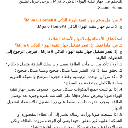
للتحكم في جهاز تنقية الهواء الذكي Mijia 6 ، يرجى تنزيل تطبيق
Xiaomi Home.
5. س: هل يدعم جهاز تنقية الهواء الذكي Mijia 6 HomeKit؟
ج: لا يدعم جهاز تنقية الهواء الذكي Mijia 6 HomeKit.
استكشاف الأخطاء وإصلاحها والأسئلة الشائعة
1. س: ماذا تفعل إذا تعذر تشغيل جهاز تنقية الهواء الذكي Mijia 6؟
ج:
إذا تعذر تشغيل جهاز تنقية الهواء الذكي Mijia 6 ، فيرجى الرجوع إلى
الخطوات التالية:
1. أولا ، تأكد من أن مأخذ الطاقة يعمل وأن سلك الطاقة متصل بإحكام ؛
2. تحقق مما إذا كان الفلتر مثبتا بشكل صحيح ومثبتا بشكل صحيح ؛
3. تأكد من أن الوحدة الرئيسية وغطاء حجرة المرشح والشبكة العلوية
مغلقة بالكامل ومتدفقة مع السطح ؛
4. إذا تم تثبيت جميع المكونات بشكل صحيح ، فسوف يصدر جهاز تنقية
الهواء صوتا ويعرض شعار Mijia على الشاشة لفترة وجيزة بعد توصيل
الطاقة. بمجرد حدوث ذلك ، اضغط على زر التشغيل / الاستعداد لتشغيل
الجهاز ؛
5. إذا سمعت صوتا ورأيت رسالة تشير إلى أن غطاء المقصورة أو
الشبكة العلوية غير مغلق ، فهذا يعني أن الوحدة مزودة بالطاقة ولكن
هذه الأجزاء غير مؤمنة بشكل صحيح. يرجى إعادة تثبيتها ؛