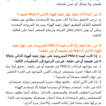
طبيعي ولا يشكل أي ضرر لصحتك.
8. س: لماذا أداء تنقية جهاز تنقية الهواء الذكي Mijia 6 ضعيف؟
ج: يرجى التحقق مما إذا كان حجم بيئة الاستخدام يتطابق مع منطقة
التغطية القابلة للتطبيق لجهاز تنقية الهواء وسرعة المروحة المحددة.
يمكن أن يؤثر إحكام إغلاق الغرفة وارتفاع السقف أيضا على فعالية
التنقية.
9. س: ماذا تفعل إذا كانت قيمة PM2.5 المعروضة على جهاز تنقية
الهواء الذكي Mijia 6 غير طبيعية أو غير دقيقة؟
ج:
إذا كانت قيمة PM2.5 المعروضة على جهاز تنقية الهواء الذكي Mijia
6 غير طبيعية أو غير دقيقة، فيرجى الرجوع إلى المعلومات التالية:
1. عند مواجهة قراءات PM2.5 غير طبيعية أو غير دقيقة ، تحقق أولا مما
إذا كان غطاء حجرة مستشعر جزيئات الليزر الموجود في الجزء الخلفي
من جهاز التنقية متسخا أو مسدودا ؛
2. إذا كان الأمر كذلك ، فافتح غطاء حجرة المستشعر بعناية باستخدام
أداة غير حادة. استخدم منفاخا أو مسدسا هوائيا (لا تستخدم الهواء
الساخن) لتنظيف الشبكة والمستشعر بالداخل. يمكنك أيضا تنظيف شبكة
المستشعر برفق باستخدام فرشاة أسنان مستعملة مغموسة في الماء ،
ثم تركها تجف تماما قبل إعادة التثبيت والاختبار مرة أخرى ؛