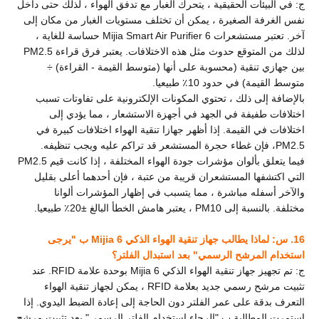
ج: في البيئات الحقيقية ، يتحرك الغبار مع تدفق الهواء ، لذلك حتى داخل
نفس الغرفة الصغيرة ، يمكن أن تختلف مستويات الغبار من مكان إلى
آخر. تعتبر مستشعرات Mijia Smart Air Purifier 6 حساسة للغاية ،
لذلك من المتوقع حدوث مثل هذه الاختلافات. يعتبر فرق قراءة PM2.5
بين جهازي تنقية (محسوبة على أنها (متوسط القيمة - القراءة) ÷
متوسط القيمة) في حدود 10٪ طبيعيا.
بالإضافة إلى ذلك ، تحتوي المكونات الإلكترونية على تفاوتات تسبب
اختلافات طفيفة في الجهد في أجهزة الاستشعار ، مما يؤدي إلى
اختلافات في القيمة. إذا أظهر جهازا تنقية الهواء اختلافات كبيرة في
PM2.5، فإن غطاء حجرة المستشعر قد تراكم عليه ويجب تنظيفه.
فيما يتعلق بألوان مؤشرات جودة الهواء المختلفة ، إذا كانت قيم PM2.5
التي اكتشفها المستشعران قريبة من عتبة ، فإن أحدهما أعلى بقليل
والآخر أسفله مباشرة ، مما يتسبب في إظهار المؤشرات ألوانا
مختلفة.
بالنسبة إلى PM10 ، يعتبر هامش الخطأ البالغ ±20٪ طبيعيا.
16. س: لماذا يطالب جهاز تنقية الهواء الذكي Mijia 6 ب "يرجى
استخدام المرشح الرسمي" بعد استبدال الفلتر؟
ج: تم تجهيز جهاز تنقية الهواء الذكي Mijia 6 بوحدة علامة RFID. عند
تثبيت مرشح رسمي جديد بعلامة RFID ، يمكن لجهاز تنقية الهواء
التعرف بدقة على عمر الفلتر دون الحاجة إلى إعادة الضبط اليدوي. إذا
استمرت المطالبة ب "الرجاء استخدام الفلتر الرسمي" بعد تثبيت مرشح