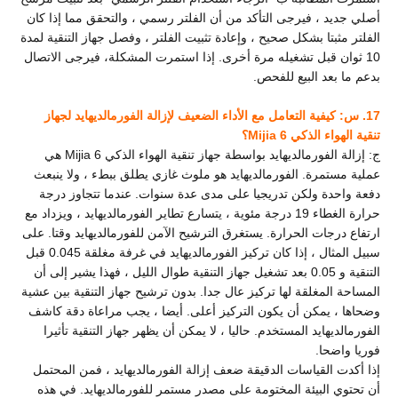
أصلي جديد ، فيرجى التأكد من أن الفلتر رسمي ، والتحقق مما إذا كان
الفلتر مثبتا بشكل صحيح ، وإعادة تثبيت الفلتر ، وفصل جهاز التنقية لمدة
10 ثوان قبل تشغيله مرة أخرى. إذا استمرت المشكلة، فيرجى الاتصال
بدعم ما بعد البيع للفحص.
17. س: كيفية التعامل مع الأداء الضعيف لإزالة الفورمالديهايد لجهاز
تنقية الهواء الذكي Mijia 6؟
ج: إزالة الفورمالديهايد بواسطة جهاز تنقية الهواء الذكي Mijia 6
هي
عملية مستمرة. الفورمالديهايد هو ملوث غازي يطلق ببطء ، ولا ينبعث
دفعة واحدة ولكن تدريجيا على مدى عدة سنوات. عندما تتجاوز درجة
حرارة الغطاء 19 درجة مئوية ، يتسارع تطاير الفورمالديهايد ، ويزداد مع
ارتفاع درجات الحرارة. يستغرق الترشيح الآمن للفورمالديهايد وقتا. على
سبيل المثال ، إذا كان تركيز الفورمالديهايد في غرفة مغلقة 0.045 قبل
التنقية و 0.05 بعد تشغيل جهاز التنقية طوال الليل ، فهذا يشير إلى أن
المساحة المغلقة لها تركيز عال جدا. بدون ترشيح جهاز التنقية بين عشية
وضحاها ، يمكن أن يكون التركيز أعلى. أيضا ، يجب مراعاة دقة كاشف
الفورمالديهايد المستخدم. حاليا ، لا يمكن أن يظهر جهاز التنقية تأثيرا
فوريا واضحا.
إذا أكدت القياسات الدقيقة ضعف إزالة الفورمالديهايد ، فمن المحتمل
أن تحتوي البيئة المختومة على مصدر مستمر للفورمالديهايد. في هذه