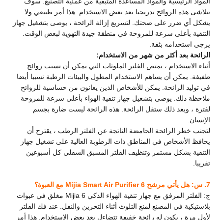
المواد الرئيسية والمواد المساعدة المتبقية من عملية التصنيع. سوف
تتلاشى هذه الروائح تدريجيا بعد بعض الاستخدام. هذا أمر طبيعي ولا
يشكل أي ضرر على صحتك. لتسريع إزالة الرائحة ، يوصى بتشغيل جهاز
التنقية بأعلى سرعة للمروحة في منطقة جيدة التهوية لبعض الوقت.
يرجى استخدامه بثقة.
الرائحة بعد أكثر من شهر من الاستخدام:
أثناء الاستخدام ، يمتص الفلتر الملوثات التي يمكن أن تسبب روائح
طفيفة. يمكن أن يساهم الاستخدام المطول والبيئات الرطبة نسبيا أيضا
في توليد الرائحة. يمكن للأشخاص الذين يعانون من حساسية للروائح
ملاحظة ذلك. يوصى بتشغيل جهاز تنقية الهواء بأعلى سرعة للمروحة
لفترة ، وبعد ذلك ستقل الرائحة. هذه الرائحة ليست ضارة بجسم
الإنسان.
لتجنب خطر الرائحة الحامضة الناتجة عن الفلتر الرطب ، يقترح أن
يحافظ الأشخاص في المناطق ذات الرطوبة العالية على تشغيل جهاز
التنقية بشكل مستمر وتنظيف الفلتر المسبق السفلي كل أسبوعين
تقريبا.
7. س: هل يأتي مرشح Mijia Smart Air Purifier 6 مع العبوة؟
ج: الفلتر المرفق مع جهاز تنقية الهواء الذكي Mijia 6 مغلق في عبوات
بلاستيكية في المصنع لمنع التلوث أثناء التخزين والنقل. عند فك الفلتر
لأول مرة ، يكون له رائحة خفيفة تتضاءل بعد بعض الاستخدام. هذا أمر