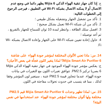
ج:
إذا كان جهاز تنقية الهواء الذكي Mijia 6 يظهر دائما في وضع عدم
الاتصال أو لا يمكنه الاتصال بشبكة Wi-Fi في التطبيق ، فيرجى الرجوع
إلى الخطوات التالية:
1. تأكد من تشغيل الجهاز وتشغيله بشكل طبيعي ؛
2. تأكد من أن شبكة Wi-Fi تعمل بشكل صحيح ؛
3. افصل سلك الطاقة ، وانتظر لمدة 10 ثوان للسماح للجهاز بالتفريغ ،
ثم أعد توصيله ؛
4. حاول إعادة تعيين شبكة Wi-Fi على الجهاز وإعادة الاتصال بشبكة Wi-
Fi.
14. س: ماذا تعني الألوان المختلفة لمؤشر جودة الهواء
على شاشة
Mijia Smart Air Purifier 6؟ لماذا يتغير اللون فجأة في بعض الأحيان؟
ج: يعكس مؤشر جودة الهواء
الموجود في جهاز تنقية الهواء الذكي Mijia
6 بصريا تركيز PM2.5. تتوافق تغيرات اللون مع التغيرات في بيانات
جودة الهواء. عندما تتجاوز قيمة PM2.5 عتبة ،
سيتغير لون المؤشر وفقا
لذلك ، مما قد يتسبب في حدوث تحولات مفاجئة في اللون.
15. س: لماذا تظهر وحدات Mijia Smart Air Purifier 6 قيم PM2.5
مختلفة ولها ألوان مختلفة لمؤشر جودة الهواء
عند استخدامها في نفس
البيئة؟