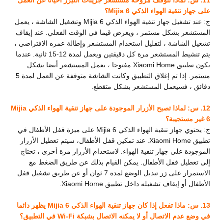
11. س: لماذا تتوقف مروحة مستشعر جزيئات الليزر أحيانا عن العمل
على جهاز تنقية الهواء الذكي Mijia 6؟
ج: عند تشغيل جهاز تنقية الهواء الذكي Mijia 6 وتشغيل الشاشة ، يعمل
المستشعر بشكل مستمر ، ويعرض قيما في الوقت الفعلي. عند إيقاف
تشغيل الشاشة ، لتقليل استخدام المستشعر وإطالة عمره الافتراضي ،
يتم تنشيط المستشعر مرة كل دقيقتين ويعمل لمدة 12-15 ثانية. عندما
يكون تطبيق Xiaomi Home مفتوحا ، يعمل المستشعر أيضا بشكل
مستمر. إذا تم إغلاق التطبيق وكانت الشاشة متوقفة عن العمل لمدة 5
دقائق ، فسيعمل المستشعر بشكل متقطع.
12. س: لماذا تصبح الأزرار الموجودة على جهاز تنقية الهواء الذكي Mijia
6 غير مستجيبة؟
ج: يحتوي جهاز تنقية الهواء الذكي Mijia 6 على ميزة قفل الأطفال في
تطبيق Xiaomi Home. عند تمكين قفل الأطفال، سيتم تعطيل الأزرار
الموجودة على جهاز تنقية الهواء. لاستخدام الأزرار مرة أخرى ، تحتاج
إلى تعطيل قفل الأطفال. يمكن القيام بذلك عن طريق الضغط مع
الاستمرار على زر تبديل الوضع لمدة 7 ثوان أو عن طريق تشغيل قفل
الأطفال أو إيقاف تشغيله داخل تطبيق Xiaomi Home.
13. س: ماذا تفعل إذا كان جهاز تنقية الهواء الذكي Mijia 6 يظهر دائما
في وضع عدم الاتصال أو لا يمكنه الاتصال بشبكة Wi-Fi في التطبيق؟