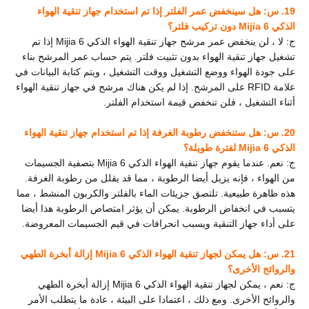
19. س: هل سينخفض عمر الفلتر إذا تم استخدام جهاز تنقية الهواء
الذكي Mijia 6 دون تركيب فلتر؟
ج: لا ، لن ينخفض عمر مرشح جهاز تنقية الهواء الذكي Mijia 6
إذا تم
تشغيل جهاز تنقية الهواء بدون تثبيت فلتر. يتم حساب عمر المرشح بناء
على جودة الهواء ووضع التشغيل ووقت التشغيل ، ويتم كتابة البيانات في
علامة RFID على المرشح. إذا لم يكن هناك مرشح في جهاز تنقية الهواء
أثناء التشغيل ، فلن تنخفض قيمة استخدام الفلتر.
20. س: هل ستنخفض رطوبة الغرفة إذا تم استخدام جهاز تنقية الهواء
الذكي Mijia 6 لفترة طويلة؟
ج: نعم. عندما يقوم جهاز تنقية الهواء الذكي Mijia 6 بتصفية الجسيمات
من الهواء ، فإنه يزيل أيضا الرطوبة ، مما قد يقلل من رطوبة الغرفة.
هذه ظاهرة طبيعية. تلتصق جزيئات الماء بالفلتر والكربون المنشط ، مما
يتسبب في انخفاض الرطوبة. يمكن أن يؤثر امتصاص الرطوبة هذا أيضا
على أداء جهاز التنقية ويسبب انحرافات في قيم الجسيمات المعروضة.
21. س: هل يمكن لجهاز تنقية الهواء الذكي Mijia 6 إزالة أبخرة الطهي
والروائح الأخرى؟
ج: نعم ، يمكن لجهاز تنقية الهواء الذكي Mijia 6 إزالة أبخرة الطهي
والروائح الأخرى. ومع ذلك ، اعتمادا على البيئة ، عادة ما يتطلب الأمر