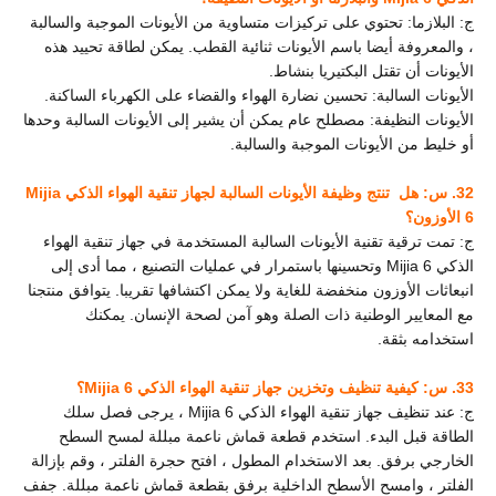
ج:
البلازما: تحتوي على تركيزات متساوية من الأيونات الموجبة والسالبة
، والمعروفة أيضا باسم الأيونات ثنائية القطب. يمكن لطاقة تحييد هذه
الأيونات أن تقتل البكتيريا بنشاط.
الأيونات السالبة: تحسين نضارة الهواء والقضاء على الكهرباء الساكنة.
الأيونات النظيفة: مصطلح عام يمكن أن يشير إلى الأيونات السالبة وحدها
أو خليط من الأيونات الموجبة والسالبة.
32. س: هل
تنتج وظيفة الأيونات السالبة لجهاز تنقية الهواء الذكي Mijia
6 الأوزون؟
ج: تمت ترقية
تقنية الأيونات السالبة المستخدمة في جهاز تنقية الهواء
الذكي Mijia 6 وتحسينها باستمرار في عمليات التصنيع ، مما أدى إلى
انبعاثات الأوزون منخفضة للغاية ولا يمكن اكتشافها تقريبا. يتوافق منتجنا
مع المعايير الوطنية ذات الصلة وهو آمن لصحة الإنسان. يمكنك
استخدامه بثقة.
33. س: كيفية تنظيف وتخزين جهاز تنقية الهواء الذكي Mijia 6؟
ج: عند تنظيف جهاز تنقية الهواء الذكي Mijia 6 ، يرجى فصل سلك
الطاقة قبل البدء. استخدم قطعة قماش ناعمة مبللة لمسح السطح
الخارجي برفق. بعد الاستخدام المطول ، افتح حجرة الفلتر ، وقم بإزالة
الفلتر ، وامسح الأسطح الداخلية برفق بقطعة قماش ناعمة مبللة. جفف