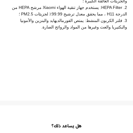
والجزيئات العالقة الكبيرة ؛
2. HEPA Filter: يستخدم جهاز تنقية الهواء Xiaomi مرشح HEPA من
الدرجة H11 ، مما يحقق معدل ترشيح 99.99٪ لجزيئات PM2.5 ؛
3. فلتر الكربون المنشط: يمتص الفورمالديهايد والبنزين والأمونيا
والبكتيريا والعث وغيرها من المواد والروائح الضارة.
هل يساعد ذلك؟