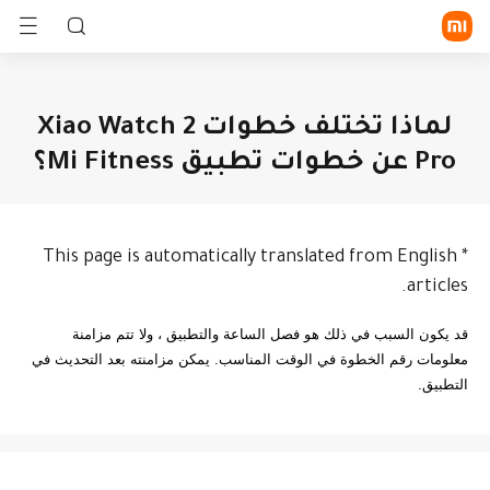
تسجيل الدخول/الاشتراك
لماذا تختلف خطوات Xiao Watch 2
Pro عن خطوات تطبيق Mi Fitness؟
الموبايلات
الأجهزة القابلة للارتداء
المنزل الذكي
This page is automatically translated from English
*
سلسلة Xiaomi
سلسلة
الجهاز
Redmi
اللوحي
articles.
أسلوب الحياة
الساعة
السوار
سماعة أذن
الذكية
الذكي
TWS
POCO
كل المنتجات
قد يكون السبب في ذلك هو فصل الساعة والتطبيق ، ولا تتم مزامنة
التليفزيونات
أجهزة
أجهزة
معلومات رقم الخطوة في الوقت المناسب. يمكن مزامنته بعد التحديث في
و الأجهزة
الطهي
خاصة
اكتشف
كل المنتجات
المنزلية
بالبيئة
التطبيق.
في الخارج
المكتب
الصحة
واللياقة
الدعم
البدنية
أجهزة
حماية
المنزل