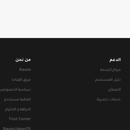
الدعم
من نحن
مراكز الخدمة
Xiaomi
دليل المستخدم
فريق القيادة
الضمان
سياسة الخصوصية
خدمات حصرية
اتفاقية مستخدم
النزاهة و الالتزام
Trust Center
Xiaomi HyperOS