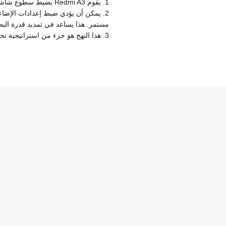
1. يقوم Redmi A3 بضبط سطوع شاشة LCD فقط عندما يستيقظ النظام لتوفير موارد النظام ؛
مستمر. هذا يساعد في تمديد قدرة البط
3. هذا النهج هو جزء من استراتيجية تحسين البرامج الأوسع نطاقا لتبسيط العمليات وتقليل نشاط الخلفية غير الضروري.