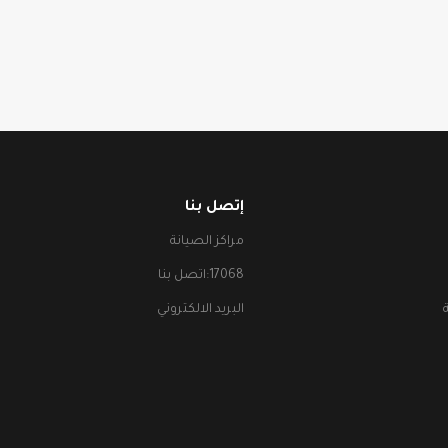
إتصل بنا
مراكز الصيانة
17068:اتصل بنا
البريد الالكتروني