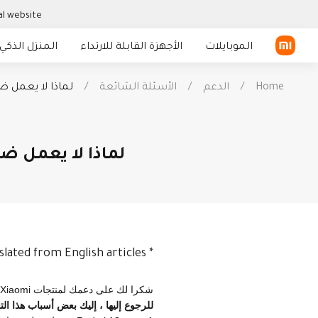
l website?
الموبايلات
الأجهزة القابلة للارتداء
المنزل الذكي
Home
/
الدعم
/
الأسئلة الشائعة
/
لماذا لا يعمل ضبط الإضاءة ال
سلسلة Xiaomi
الساعة الذكية
سلسلة Redmi
السوار الذكي
في الخارج
التليفزيونات و ا
المنزلية
لماذا لا يعمل ضبط الإضاءة الم
سماعة أذن TWS
الجهاز اللوحي
slated from English articles.
*
شكرا لك على دعمك لمنتجات Xiaomi. تم تصميم ضبط الإضاءة المحيطة على Redmi A3 ليتم ضبطه فقط عند إضاءة شاشة LCD.
للرجوع إليها ، إليك بعض أسباب هذا التغ