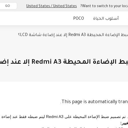
United States / United States
Want to switch to your loca
GO
أسلوب الحياة
POCO
محيطة Redmi A3 إلا عند إضاءة شاشة LCD؟
لأجهزة
سلسلة Xiaomi
المكتب
الساعة الذكية
أجهزة الطهي
سلسلة Redmi
السوار الذكي
الصحة واللياقة البدنية
أجهزة خاصة بالبيئة
سماعة أذن TWS
الشحن
الجهاز اللوحي
أجهزة
حيطة Redmi A3 إلا عند إضاءة شاشة LCD؟
This page is automatically tran
يير: