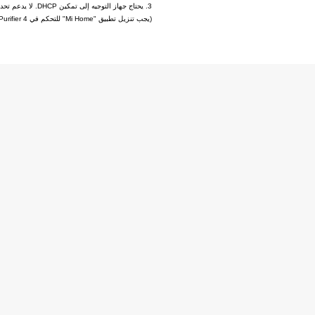
3. يحتاج جهاز التوجيه إلى تمكين DHCP. لا يدعم تحديد IP ثابت ومصادقة الويب و 802.1X للمؤسسات.
(يجب تنزيل تطبيق "Mi Home" للتحكم في Xiaomi Smart Air Purifier 4)