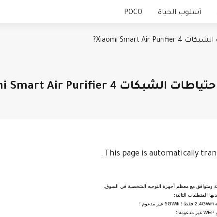
أسلوب الحياة
POCO
Xiaomi Smart Air Pu?
لأجهزة
سلسلة Xiaomi
المكتب
الساعة الذكية
أجهزة الطهي
سلسلة Redmi
السوار الذكي
الصحة واللياقة البدنية
أجهزة خاصة بالبيئة
سماعة أذن TWS
الشحن
الجهاز اللوحي
أجهزة
 الشبكات Xiaomi Smart Air Purifier 4?
This page is automatically tran
ها المتطلبات التالية: