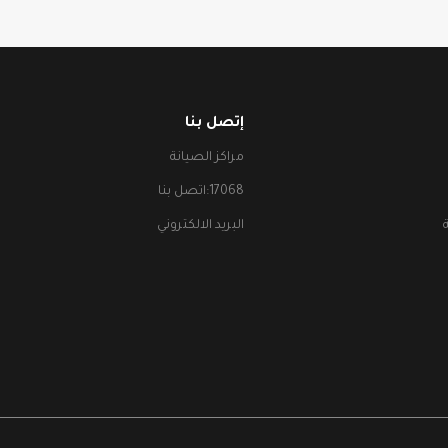
إتصل بنا
مراكز الصيانة
17068:اتصل بنا
البريد الالكتروني