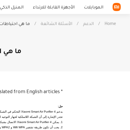
الموبايلات
الأجهزة القابلة للارتداء
المنزل الذكي
Home
/
الدعم
/
الأسئلة الشائعة
/
ما هي احتياطات الشبكات rifier 4
سلسلة Xiaomi
الساعة الذكية
سلسلة Redmi
السوار الذكي
في الخارج
التليفزيونات و ا
المنزلية
ما هي احتياطات
سماعة أذن TWS
الجهاز اللوحي
slated from English articles.
*
حل:
يدعم Xiaomi Smart Air Purifier 4 التحكم في الشبكة ومتوافق مع معظم أجهزة التوجيه الشخصية في السوق.
تجدر الإشارة إلى أن الشبكة اللاسلكية لجهاز التوجيه لدي
1. يمكن Xiaomi Smart Air Purifier 4 الاتصال بشبكة 2.4GWifi فقط ؛ 5GWifi غير مدعوم ؛
2. يجب أن تكون طريقة تشفير Wifi WPA و WPA2 و WEP غير مدعومة ؛