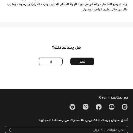
الدعم
الشحن
الأدوات
وتبديل وضع التشغيل ، والتحقق من جودة الهواء الداخلي الحالي ، ودرجة الحرارة والرطوبة ، وما إلى
ذلك من خلال تطبيق الهاتف المحمول.
مراكز الخدمة
من نحن
كل المنتجات
كل المنتجات
دليل المستخدم
Xiaomi
إتصل بنا
الضمان
فريق القيادة
مراكز الصيانة
خدمات حصرية
سياسة الخصوصية
17068:اتصل بنا
هل يساعد ذلك؟
اتفاقية مستخدم
البريد الالكتروني
النزاهة و الالتزام
نعم
لا
Trust Center
Xiaomi HyperOS
قم بمتابعة Xiaomi
أدخل عنوان بريدك الإلكتروني للاشتراك في رسائلنا الإخبارية