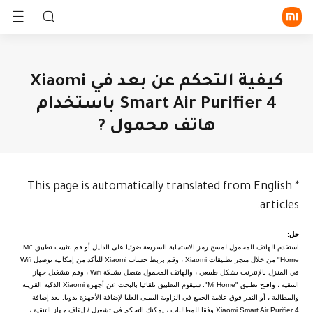
تسجيل الدخول/الاشتراك
كيفية التحكم عن بعد في Xiaomi
Smart Air Purifier 4 باستخدام
الموبايلات
هاتف محمول ?
الأجهزة القابلة للارتداء
المنزل الذكي
سلسلة Xiaomi
سلسلة
الجهاز
Redmi
اللوحي
This page is automatically translated from English
*
أسلوب الحياة
الساعة
السوار
سماعة أذن
articles.
الذكية
الذكي
TWS
POCO
كل المنتجات
التليفزيونات
أجهزة
أجهزة
و الأجهزة
الطهي
خاصة
حل:
اكتشف
كل المنتجات
المنزلية
بالبيئة
استخدم الهاتف المحمول لمسح رمز الاستجابة السريعة ضوئيا على الدليل أو قم بتثبيت تطبيق "Mi
في الخارج
المكتب
الصحة
واللياقة
Home" من خلال متجر تطبيقات Xiaomi ، وقم بربط حساب Xiaomi للتأكد من إمكانية توصيل Wifi
الدعم
البدنية
في المنزل بالإنترنت بشكل طبيعي ، والهاتف المحمول متصل بشبكة Wifi ، وقم بتشغيل جهاز
التنقية ، وافتح تطبيق "Mi Home". سيقوم التطبيق تلقائيا بالبحث عن أجهزة Xiaomi الذكية القريبة
أجهزة
والمطالبة ، أو النقر فوق علامة الجمع في الزاوية اليمنى العليا لإضافة الأجهزة يدويا. بعد إضافة
حماية
المنزل
Xiaomi Smart Air Purifier 4 وفقا للمطالبات ، يمكنك التحكم في تشغيل / إيقاف جهاز التنقية ،