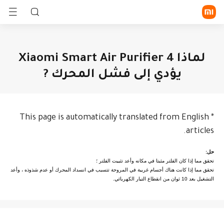
تسجيل الدخول/الاشتراك
لماذا Xiaomi Smart Air Purifier 4
يؤدي إلى فشل المحرك ?
الموبايلات
الأجهزة القابلة للارتداء
المنزل الذكي
This page is automatically translated from English
*
سلسلة Xiaomi
سلسلة
الجهاز
Redmi
اللوحي
articles.
أسلوب الحياة
الساعة
السوار
سماعة أذن
الذكية
الذكي
TWS
POCO
كل المنتجات
حل:
التليفزيونات
أجهزة
أجهزة
تحقق مما إذا كان الفلتر مثبتا في مكانه وأعد تثبيت الفلتر ؛
و الأجهزة
الطهي
خاصة
اكتشف
تحقق مما إذا كانت هناك أجسام غريبة في المروحة تتسبب في انسداد المحرك أو عدم شذوذه ، وأعد
كل المنتجات
المنزلية
بالبيئة
في الخارج
المكتب
الصحة
التشغيل بعد 10 ثوان من انقطاع التيار الكهربائي.
واللياقة
الدعم
البدنية
أجهزة
حماية
المنزل