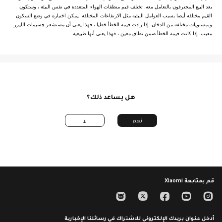
الدعم
الشحن
الأدوات
بعد البيع المحترفون بالتعامل معه. تختلف قيم منظفات الهواء المتعددة في نفس البيئة ، وستكون
القيم مختلفة أيضا بسبب العوامل البيئية مثل الارتفاعات المختلفة. يمكن اختباره في وضع السكون
مراكز الخدمة
من نحن
كل المنتجات
وبمستويات مختلفة من الدخان. إذا زادت قيمة الخطأ خطيا ، فهذا يعني أن مستشعر جسيمات الليزر
كل المنتجات
دليل المستخدم
Xiaomi
معيب. إذا كانت قيمة الخطأ ضمن نطاق معين ، فهذا يعني أنها طبيعية.
إتصل بنا
الضمان
فريق القيادة
مراكز الصيانة
خدمات حصرية
سياسة الخصوصية
17068:اتصل بنا
اتفاقية مستخدم
البريد الالكتروني
النزاهة و الالتزام
هل يساعد ذلك؟
Trust Center
نعم
لا
Xiaomi HyperOS
قم بمتابعة Xiaomi
أدخل عنوان بريدك الإلكتروني للاشتراك في رسائلنا الإخبارية