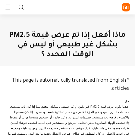
تسجيل الدخول/الاشتراك
ماذا أفعل إذا تم عرض قيمة PM2.5
بشكل غير طبيعي أو ليس في
الموبايلات
الوقت المحدد ؟
الأجهزة القابلة للارتداء
المنزل الذكي
سلسلة Xiaomi
سلسلة
الجهاز
Redmi
اللوحي
This page is automatically translated from English
*
أسلوب الحياة
الساعة
السوار
سماعة أذن
articles.
الذكية
الذكي
TWS
POCO
كل المنتجات
التليفزيونات
أجهزة
أجهزة
و الأجهزة
الطهي
خاصة
حل:
اكتشف
كل المنتجات
المنزلية
بالبيئة
عندما يكون عرض قيمة PM2.5 غير دقيق أو غير طبيعي ، يمكنك التحقق مما إذا كان باب مستشعر
في الخارج
المكتب
الصحة
واللياقة
جسيمات الليزر الموجود في الجزء الخلفي من جسم الطائرة متسخا ومسدودا. إذا كان مسدودا
الدعم
البدنية
بالأوساخ ، فافتح باب مستشعر جسيمات الليزر بأداة غير حادة ، أو استخدم مسدسا هوائيا أو منفاخا
(لا تستخدم الهواء الساخن.) يمكن تنظيف المرشح والمستشعر على الباب. استخدم فرشاة أسنان
أجهزة
نفايات مغموسة في ماء نظيف لفرك مرشح باب مستشعر جسيمات الليزر برفق وتنظيفه وتجفيفه
حماية
المنزل
قبل إعادته للاختبار. إذا كان التنظيف غير صالح ، فيرجى الاتصال بخدمة ما بعد البيع ، وسيقوم فنيو ما