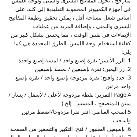
متأرجح ، يحول المفاتيح اليسرى واليمنى ولوحة اللمس
في أجهزة الكمبيوتر المحمولة التقليدية إلى كله. على
أساس شغل مساحة أقل ، يمكن تحقيق وظيفة المفاتيح
اليسرى واليمنى ، وإضافة المزيد من عمليات
الإيماءات في نفس الوقت ، مما يحسن بشكل كبير من
كفاءة استخدام لوحة اللمس. الطرق المحددة هي كما
يلي:
1. الزر الأيسر: نقرة إصبع واحد / لمسة إصبع واحدة
2. زر اليمين: نقرة بإصبعين / لمسة بإصبعين
3. حدد وافتح: نقرة مزدوجة بإصبع واحد / نقرة بإصبع
واحد مرتين
4.Page التمرير: نقطة مزدوجة لأعلى / لأسفل / يسار /
يمين (للمتصفح ، المستند ، إلخ.)
5.اسحب العناصر: انقر نقرا مزدوجا/اضغط مرتين
واسحب
6. بإصبعين الصنبور / فتح: التكبير والتصغير من الصفحة