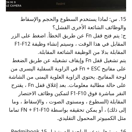
15. س: لماذا يستخدم السطوع والحجم والإسقاط
والوظائف الشائعة الأخرى الفشل؟
ج: يتم فتح قفل Fn عن طريق الخطأ. اضغط على الزر
المقابل في هذا الوقت ، وسيتم إنشاء وظيفة F1-F12
المقابلة بدلا من الوظيفة الشائعة المقابلة.
يتم تشغيل قفل Fn وإيقاف تشغيله عن طريق الضغط
على مفاتيح Fn + ESC في الزاوية السفلية اليسرى من
لوحة المفاتيح. يحتوي الزاوية العلوية اليمنى من الشاشة
على حالة مطالبة معلومات. بعد إغلاق قفل Fn ، يقترح
النقر مباشرة فوق F1-F10 لتمكين وظائف الاختصار
المقابلة (السطوع ، ومستوى الصوت ، والإسقاط ، وما
إلى ذلك) ، أو يمكن تحقيقه بواسطة FN + F1-F10 تماما
مثل الكمبيوتر المحمول التقليدي.
16. س: هل تدعم الواجهة الصوتية ل Redmibook 15