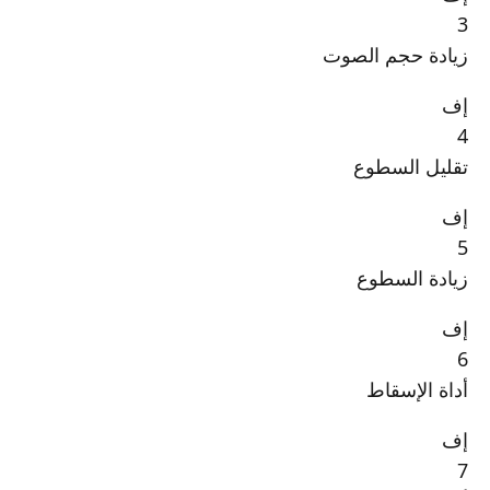
3
زيادة حجم الصوت
إف
4
تقليل السطوع
إف
5
زيادة السطوع
إف
6
أداة الإسقاط
إف
7