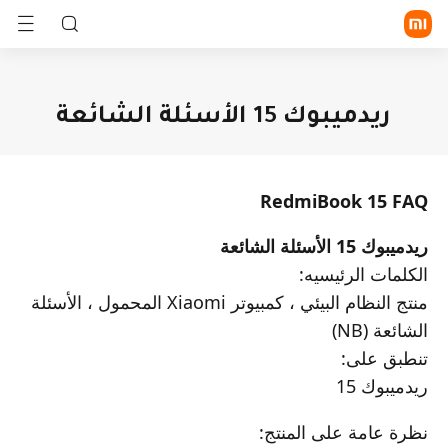
تسجيل الدخول/الاشتراك
ريدميبوك 15 الأسئلة الشائعة
الموبايلات
الأجهزة القابلة للارتداء
RedmiBook 15 FAQ
المنزل الذكي
سلسلة Xiaomi
سلسلة
الجهاز
ريدميبوك 15 الأسئلة الشائعة
Redmi
اللوحي
أسلوب الحياة
الكلمات الرئيسيه:
الساعة
السوار
سماعة أذن
الذكية
الذكي
TWS
منتج النظام البيئي ، كمبيوتر Xiaomi المحمول ، الأسئلة
POCO
كل المنتجات
التليفزيونات
أجهزة
أجهزة
الشائعة (NB)
و الأجهزة
الطهي
خاصة
اكتشف
كل المنتجات
المنزلية
بالبيئة
تنطبق على:
في الخارج
المكتب
الصحة
واللياقة
الدعم
ريدميبوك 15
البدنية
أجهزة
نظرة عامة على المنتج:
حماية
المنزل