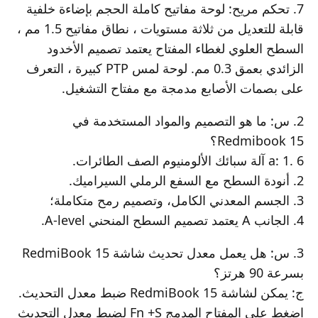
7. تحكم مريح: لوحة مفاتيح كاملة الحجم بإضاءة خلفية
قابلة للتعديل من ثلاثة مستويات ، نطاق مفاتيح 1.5 مم ،
السطح العلوي لغطاء المفتاح يعتمد تصميم الأخدود
الزائدي بعمق 0.3 مم. لوحة لمس PTP كبيرة ، التعرف
على بصمات الأصابع مدمجة مع مفتاح التشغيل.
2. س: ما هو التصميم والمواد المستخدمة في
Redmibook 15؟
a: 1. 6 آلة سبائك الألومنيوم الصف الطائرات.
2. أنودة السطح مع السفع الرملي السيراميك.
3. الجسم المعدني الكامل، وتصميم رمح متكاملة؛
4. الجانب A يعتمد تصميم السطح المنحني A-level.
3. س: هل يعمل معدل تحديث شاشة RedmiBook 15
بسرعة 90 هرتز؟
ج: يمكن لشاشة RedmiBook 15 ضبط معدل التحديث.
اضغط على المفتاح المدمج Fn +S لضبط معدل التحديث