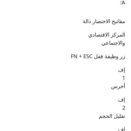
A:
مفاتيح الاختصار دالة
المركز الاقتصادي
والاجتماعي
زر وظيفة قفل FN + ESC
إف
1
أخرس
إف
2
تقليل الحجم
إف