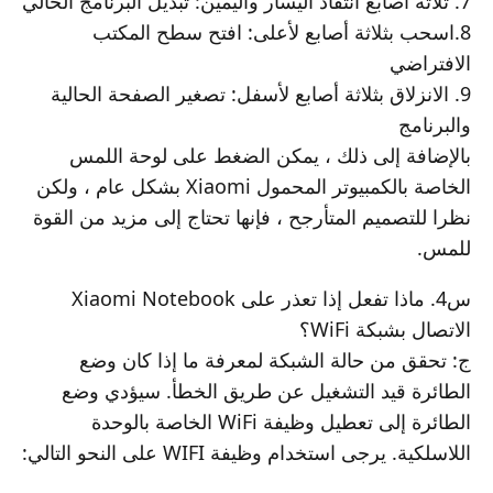
7. ثلاثة أصابع انتقاد اليسار واليمين: تبديل البرنامج الحالي
8.اسحب بثلاثة أصابع لأعلى: افتح سطح المكتب
الافتراضي
9. الانزلاق بثلاثة أصابع لأسفل: تصغير الصفحة الحالية
والبرنامج
بالإضافة إلى ذلك ، يمكن الضغط على لوحة اللمس
الخاصة بالكمبيوتر المحمول Xiaomi بشكل عام ، ولكن
نظرا للتصميم المتأرجح ، فإنها تحتاج إلى مزيد من القوة
للمس.
س4. ماذا تفعل إذا تعذر على Xiaomi Notebook
الاتصال بشبكة WiFi؟
ج: تحقق من حالة الشبكة لمعرفة ما إذا كان وضع
الطائرة قيد التشغيل عن طريق الخطأ. سيؤدي وضع
الطائرة إلى تعطيل وظيفة WiFi الخاصة بالوحدة
اللاسلكية. يرجى استخدام وظيفة WIFI على النحو التالي: