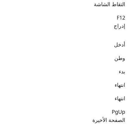
التقاط الشاشة
F12
إدراج
أدخل
وطن
بدء
انتهاء
انتهاء
PgUp
الصفحة الأخيرة