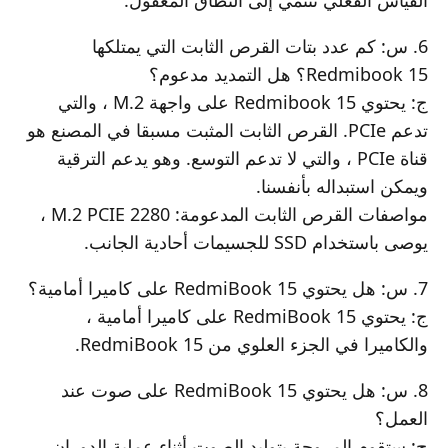
القياس الفعلي تنتمي إلى النطاق المعقول.
6. س: كم عدد بتات القرص الثابت التي يمتلكها
Redmibook 15؟ هل التمديد مدعوم؟
ج: يحتوي Redmibook 15 على واجهة M.2 ، والتي
تدعم PCIe. القرص الثابت المثبت مسبقا في المصنع هو
قناة PCIe ، والتي لا تدعم التوسع. وهو يدعم الترقية
ويمكن استبداله بأنفسنا.
مواصفات القرص الثابت المدعومة: M.2 PCIE 2280 ،
يوصى باستخدام SSD للجسيمات أحادية الجانب.
7. س: هل يحتوي RedmiBook 15 على كاميرا أمامية؟
ج: يحتوي RedmiBook 15 على كاميرا أمامية ،
والكاميرا في الجزء العلوي من RedmiBook 15.
8. س: هل يحتوي RedmiBook 15 على صوت عند
العمل؟
ج: ستقوم المروحة بتوليد الصوت أثناء عملية الدوران