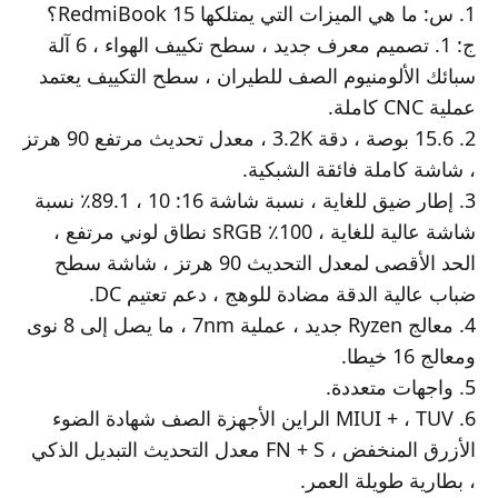
الدعم
الشحن
الأدوات
1. س: ما هي الميزات التي يمتلكها RedmiBook 15؟
مراكز الخدمة
ج: 1. تصميم معرف جديد ، سطح تكييف الهواء ، 6 آلة
من نحن
كل المنتجات
كل المنتجات
سبائك الألومنيوم الصف للطيران ، سطح التكييف يعتمد
دليل المستخدم
Xiaomi
إتصل بنا
عملية CNC كاملة.
الضمان
فريق القيادة
مراكز الصيانة
2. 15.6 بوصة ، دقة 3.2K ، معدل تحديث مرتفع 90 هرتز
خدمات حصرية
سياسة الخصوصية
17068:اتصل بنا
، شاشة كاملة فائقة الشبكية.
اتفاقية مستخدم
البريد الالكتروني
3. إطار ضيق للغاية ، نسبة شاشة 16: 10 ، 89.1٪ نسبة
النزاهة و الالتزام
شاشة عالية للغاية ، 100٪ sRGB نطاق لوني مرتفع ،
Trust Center
الحد الأقصى لمعدل التحديث 90 هرتز ، شاشة سطح
Xiaomi HyperOS
ضباب عالية الدقة مضادة للوهج ، دعم تعتيم DC.
4. معالج Ryzen جديد ، عملية 7nm ، ما يصل إلى 8 نوى
ومعالج 16 خيطا.
5. واجهات متعددة.
6. MIUI + ، TUV الراين الأجهزة الصف شهادة الضوء
الأزرق المنخفض ، FN + S معدل التحديث التبديل الذكي
، بطارية طويلة العمر.