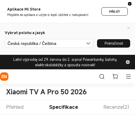
Aplikace Mi Store
PŘEJÍT
Přejděte do aplikace a užijte si lepší zážitek z nakupování.
Vybrat polohu a jazyk
Česká republika / Čeština
Pokračovat
Letní výprodej od 29. června do 2. srpna! Powerbanky, batohy,
elektrokoloběžky a spousta novinek!
Xiaomi TV A Pro 50 2026
Přehled
Specifikace
Recenze(2)