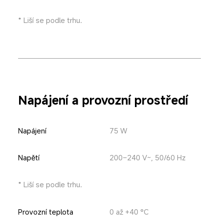
* Liší se podle trhu.
Napájení a provozní prostředí
Napájení
75 W
Napětí
200–240 V~, 50/60 Hz
* Liší se podle trhu.
Provozní teplota
0 až +40 °C