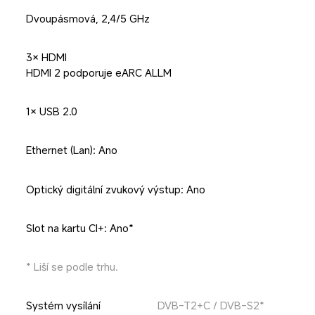
Dvoupásmová, 2,4/5 GHz
3× HDMI

HDMI 2 podporuje eARC ALLM
1× USB 2.0
Ethernet (Lan): Ano
Optický digitální zvukový výstup: Ano
Slot na kartu CI+: Ano*
* Liší se podle trhu.
Systém vysílání
DVB-T2+C / DVB-S2*