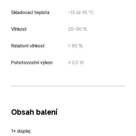
Skladovací teplota
-15 až 45 °C
Vlhkost
20–80 %
Relativní vlhkost
< 80 %
Pohotovostní výkon
≤ 0,5 W
Obsah balení
1× displej