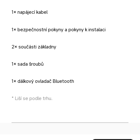
1× napájecí kabel
1× bezpečnostní pokyny a pokyny k instalaci
2× součásti základny
1× sada šroubů
1× dálkový ovladač Bluetooth
* Liší se podle trhu.
Drag down to fresh