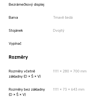
Bezrámečkový displej
Barva
Tmavě šedá
Stojánek
Dvojitý
Vypínač
Rozměry
Rozměry včetně 
1111 × 280 × 700 mm
základny (D × Š × V)
Rozměry bez základny 
1111 × 73 × 643 mm
(D × Š × V)