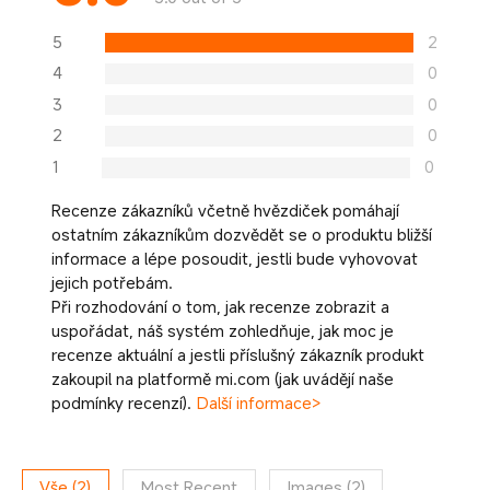
5
2
4
0
3
0
2
0
1
0
Recenze zákazníků včetně hvězdiček pomáhají
ostatním zákazníkům dozvědět se o produktu bližší
informace a lépe posoudit, jestli bude vyhovovat
jejich potřebám.
Při rozhodování o tom, jak recenze zobrazit a
uspořádat, náš systém zohledňuje, jak moc je
recenze aktuální a jestli příslušný zákazník produkt
zakoupil na platformě mi.com (jak uvádějí naše
podmínky recenzí).
Další informace>
Vše
(
2
)
Most Recent
Images
(
2
)