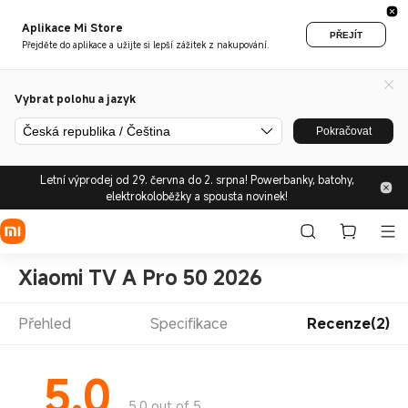
Aplikace Mi Store
PŘEJÍT
Přejděte do aplikace a užijte si lepší zážitek z nakupování.
Vybrat polohu a jazyk
Česká republika / Čeština
Pokračovat
Letní výprodej od 29. června do 2. srpna! Powerbanky, batohy,
elektrokoloběžky a spousta novinek!
Xiaomi TV A Pro 50 2026
Přehled
Specifikace
Recenze(2)
5.0
5.0 out of 5