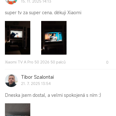
15. 11. 2025 14:13
super tv za super cena. děkuji Xiaomi
Xiaomi TV A Pro 50 2026 50 palců
0
Tibor Szalontai
21. 7. 2025 13:54
Dneska jsem dostal, a velmi spokojená s ním :)