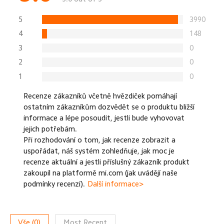
5
3990
4
148
3
0
2
0
1
0
Recenze zákazníků včetně hvězdiček pomáhají
ostatním zákazníkům dozvědět se o produktu bližší
informace a lépe posoudit, jestli bude vyhovovat
jejich potřebám.
Při rozhodování o tom, jak recenze zobrazit a
uspořádat, náš systém zohledňuje, jak moc je
recenze aktuální a jestli příslušný zákazník produkt
zakoupil na platformě mi.com (jak uvádějí naše
podmínky recenzí).
Další informace>
Vše
(
0
)
Most Recent