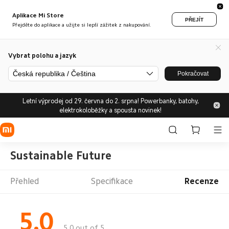
Aplikace Mi Store
PŘEJÍT
Přejděte do aplikace a užijte si lepší zážitek z nakupování.
Vybrat polohu a jazyk
Česká republika / Čeština
Pokračovat
Letní výprodej od 29. června do 2. srpna! Powerbanky, batohy,
elektrokoloběžky a spousta novinek!
Sustainable Future
Přehled
Specifikace
Recenze
5.0
5.0 out of 5