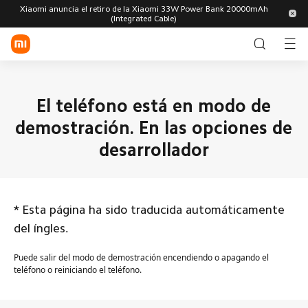
Xiaomi anuncia el retiro de la Xiaomi 33W Power Bank 20000mAh
(Integrated Cable)
Iniciar sesión/Registrarse
Tienda
El teléfono está en modo de
demostración. En las opciones de
Dispositivos móviles
desarrollador
Wearables
Smart Home
Serie Xiaomi
Serie REDMI
Celulares
POCO
Estilo de vida
*
Esta página ha sido traducida automáticamente
Smart
Accesorios
Smart Bands
del íngles.
Watches
para
POCO
relojes
TV y
Robot
Aspiradoras
Tabletas
Accesorios
Accesorios
electrodomésticos
Vacuums
Puede salir del modo de demostración encendiendo o apagando el
para
para
Explorar
teléfono o reiniciando el teléfono.
celulares
tabletas
Movilidad y
Salud y
Oficina
exteriores
bienestar
Accesorios
Audífonos
Smart Audio
Soporte
para
Glasses
Todos los productos
Electrodomésticos
Utensilios
Seguridad
bandas