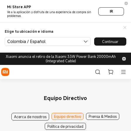
Mi Store APP
IR
Ve a la aplicación y disfruta de una experiencia de compra sin
problemas.
Elige tu ubicación e idioma
Colombia / Español
Continuar
Xiaomi anuncia el retiro de la Xiaomi 33W Power Bank 20000mAh
(Integrated Cable)
Equipo Directivo
Equipo directivo
Prensa & Medios
Acerca de nosotros
Política de privacidad