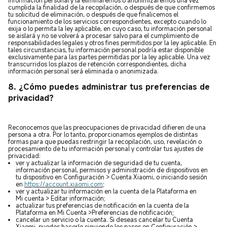
cumplida la finalidad de la recopilación, o después de que confirmemos
tu solicitud de eliminación, o después de que finalicemos el
funcionamiento de los servicios correspondientes, excepto cuando lo
exija o lo permita la ley aplicable, en cuyo caso, tu información personal
se aislará y no se volverá a procesar salvo para el cumplimiento de
responsabilidades legales y otros fines permitidos por la ley aplicable. En
tales circunstancias, tu información personal podría estar disponible
exclusivamente para las partes permitidas por la ley aplicable. Una vez
transcurridos los plazos de retención correspondientes, dicha
información personal será eliminada o anonimizada.
8. ¿Cómo puedes administrar tus preferencias de
privacidad?
Reconocemos que las preocupaciones de privacidad difieren de una
persona a otra. Por lo tanto, proporcionamos ejemplos de distintas
formas para que puedas restringir la recopilación, uso, revelación o
procesamiento de tu información personal y controlar tus ajustes de
privacidad:
ver y actualizar la información de seguridad de tu cuenta,
información personal, permisos y administración de dispositivos en
tu dispositivo en Configuración > Cuenta Xiaomi, o iniciando sesión
en
https://account.xiaomi.com
;
ver y actualizar tu información en la cuenta de la Plataforma en
Mi cuenta > Editar información;
actualizar tus preferencias de notificación en la cuenta de la
Plataforma en Mi Cuenta >Preferencias de notificación;
cancelar un servicio o la cuenta. Si deseas cancelar tu Cuenta
Xiaomi, puedes hacerlo siguiendo los pasos en Configuración >