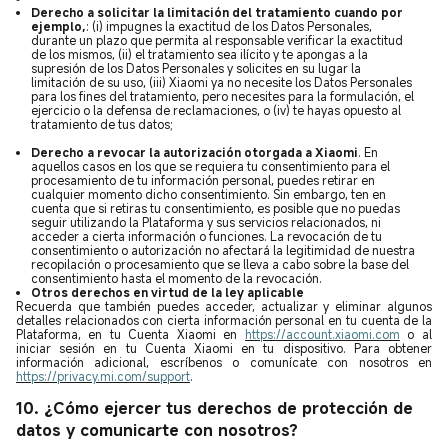
Derecho a solicitar la limitación del tratamiento cuando por
ejemplo,
: (i) impugnes la exactitud de los Datos Personales,
durante un plazo que permita al responsable verificar la exactitud
de los mismos, (ii) el tratamiento sea ilícito y te apongas a la
supresión de los Datos Personales y solicites en su lugar la
limitación de su uso, (iii) Xiaomi ya no necesite los Datos Personales
para los fines del tratamiento, pero necesites para la formulación, el
ejercicio o la defensa de reclamaciones, o (iv) te hayas opuesto al
tratamiento de tus datos;
Derecho a revocar la autorización otorgada a Xiaomi
. En
aquellos casos en los que se requiera tu consentimiento para el
procesamiento de tu información personal, puedes retirar en
cualquier momento dicho consentimiento. Sin embargo, ten en
cuenta que si retiras tu consentimiento, es posible que no puedas
seguir utilizando la Plataforma y sus servicios relacionados, ni
acceder a cierta información o funciones. La revocación de tu
consentimiento o autorización no afectará la legitimidad de nuestra
recopilación o procesamiento que se lleva a cabo sobre la base del
consentimiento hasta el momento de la revocación.
Otros derechos en virtud de la ley aplicable
Recuerda que también puedes acceder, actualizar y eliminar algunos
detalles relacionados con cierta información personal en tu cuenta de la
Plataforma, en tu Cuenta Xiaomi en
https://account.xiaomi.com
o al
iniciar sesión en tu Cuenta Xiaomi en tu dispositivo. Para obtener
información adicional, escríbenos o comunícate con nosotros en
https://privacy.mi.com/support
.
10. ¿Cómo ejercer tus derechos de protección de
datos y comunicarte con nosotros?