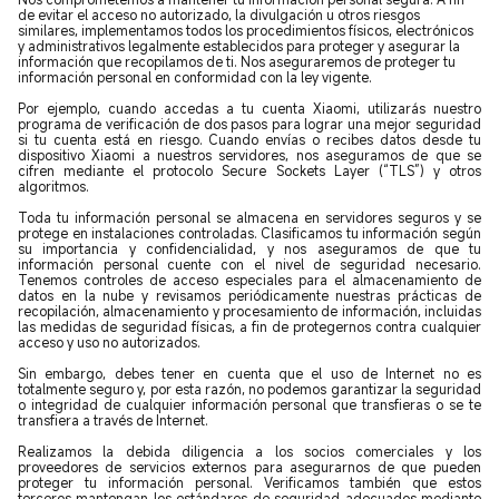
de evitar el acceso no autorizado, la divulgación u otros riesgos
similares, implementamos todos los procedimientos físicos, electrónicos
y administrativos legalmente establecidos para proteger y asegurar la
información que recopilamos de ti. Nos aseguraremos de proteger tu
información personal en conformidad con la ley vigente.
Por ejemplo, cuando accedas a tu cuenta Xiaomi, utilizarás nuestro
programa de verificación de dos pasos para lograr una mejor seguridad
si tu cuenta está en riesgo. Cuando envías o recibes datos desde tu
dispositivo Xiaomi a nuestros servidores, nos aseguramos de que se
cifren mediante el protocolo Secure Sockets Layer (“TLS”) y otros
algoritmos.
Toda tu información personal se almacena en servidores seguros y se
protege en instalaciones controladas. Clasificamos tu información según
su importancia y confidencialidad, y nos aseguramos de que tu
información personal cuente con el nivel de seguridad necesario.
Tenemos controles de acceso especiales para el almacenamiento de
datos en la nube y revisamos periódicamente nuestras prácticas de
recopilación, almacenamiento y procesamiento de información, incluidas
las medidas de seguridad físicas, a fin de protegernos contra cualquier
acceso y uso no autorizados.
Sin embargo, debes tener en cuenta que el uso de Internet no es
totalmente seguro y, por esta razón, no podemos garantizar la seguridad
o integridad de cualquier información personal que transfieras o se te
transfiera a través de Internet.
Realizamos la debida diligencia a los socios comerciales y los
proveedores de servicios externos para asegurarnos de que pueden
proteger tu información personal. Verificamos también que estos
terceros mantengan los estándares de seguridad adecuados mediante