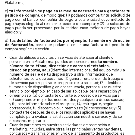
Plataforma;
c)
tu información de pago en la medida necesaria para gestionar tu
pedido de compra
, de modo que: (1) podamos compartir tu solicitud de
pago con el banco, compañía de pago u otra entidad cuyo método de
pago hayas elegido al realizar el pedido de compra; y (2) tu solicitud de
pago pueda ser procesada por la entidad cuyo método de pago hayas
elegido; y
d)
tus detalles de facturación, por ejemplo, tu nombre y dirección
de facturación,
para que podamos emitir una factura del pedido de
compra según tu elección.
Cuando utilices o solicites un servicio de atención al cliente o
posventa en la Plataforma, puedes proporcionarnos
tu nombre,
número de teléfono, dirección de correo electrónico,
dirección postal, IMEI
(identidad internacional del equipo móvil)
o
número de serie de tu dispositivo
u otra información que
solicitemos, para que podamos: (1) generar una orden de trabajo o
de servicio para registrar el progreso de tu solicitud; (2) identificar
tu modelo de dispositivo y, en consecuencia, personalizar nuestro
servicio, por ejemplo, en caso de ser aplicable, para reparación y/
o reemplazo; (3) contactarte durante el proceso de servicio para:
(a) comprender mejor tus necesidades y cualquiera de sus causas;
y (b) para informarte sobre el progreso; (4) entregarte, según
corresponda, tu dispositivo o un reemplazo (si corresponde); y (5)
contactarte después de que los requisitos aplicables se hayan
cumplido para evaluar la satisfacción con nuestro servicio y, de ser
necesario, mejorarlo.
Cuando participes en nuestras actividades de promoción o
marketing, incluidas, entre otras, las principales ventas navideñas,
concursos y transmisiones en vivo de lanzamiento de productos, es