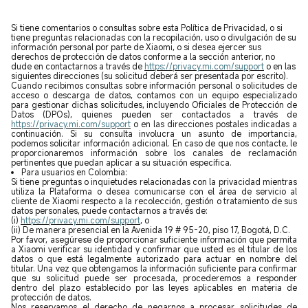
Si tiene comentarios o consultas sobre esta Política de Privacidad, o si
tiene preguntas relacionadas con la recopilación, uso o divulgación de su
información personal por parte de Xiaomi, o si desea ejercer sus
derechos de protección de datos conforme a la sección anterior, no
dude en contactarnos a través de
https://privacy.mi.com/support
o en las
siguientes direcciones (su solicitud deberá ser presentada por escrito).
Cuando recibimos consultas sobre información personal o solicitudes de
acceso o descarga de datos, contamos con un equipo especializado
para gestionar dichas solicitudes, incluyendo Oficiales de Protección de
Datos (DPOs), quienes pueden ser contactados a través de
https://privacy.mi.com/support
o en las direcciones postales indicadas a
continuación. Si su consulta involucra un asunto de importancia,
podemos solicitar información adicional. En caso de que nos contacte, le
proporcionaremos información sobre los canales de reclamación
pertinentes que puedan aplicar a su situación específica.
Para usuarios en Colombia:
Si tiene preguntas o inquietudes relacionadas con la privacidad mientras
utiliza la Plataforma o desea comunicarse con el área de servicio al
cliente de Xiaomi respecto a la recolección, gestión o tratamiento de sus
datos personales, puede contactarnos a través de:
(i)
https://privacy.mi.com/support
, o
(ii) De manera presencial en la Avenida 19 # 95-20, piso 17, Bogotá, D.C.
Por favor, asegúrese de proporcionar suficiente información que permita
a Xiaomi verificar su identidad y confirmar que usted es el titular de los
datos o que está legalmente autorizado para actuar en nombre del
titular. Una vez que obtengamos la información suficiente para confirmar
que su solicitud puede ser procesada, procederemos a responder
dentro del plazo establecido por las leyes aplicables en materia de
protección de datos.
Nos reservamos el derecho de negarnos a procesar solicitudes de