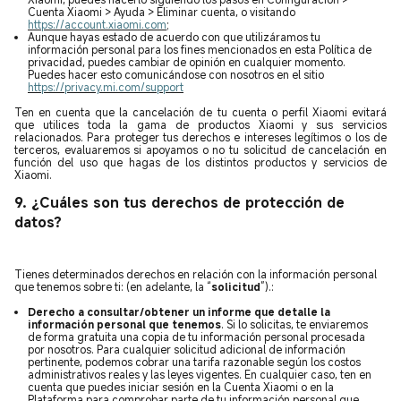
Cuenta Xiaomi > Ayuda > Eliminar cuenta, o visitando
https://account.xiaomi.com
;
Aunque hayas estado de acuerdo con que utilizáramos tu
información personal para los fines mencionados en esta Política de
privacidad, puedes cambiar de opinión en cualquier momento.
Puedes hacer esto comunicándose con nosotros en el sitio
https://privacy.mi.com/support
Ten en cuenta que la cancelación de tu cuenta o perfil Xiaomi evitará
que utilices toda la gama de productos Xiaomi y sus servicios
relacionados. Para proteger tus derechos e intereses legítimos o los de
terceros, evaluaremos si apoyamos o no tu solicitud de cancelación en
función del uso que hagas de los distintos productos y servicios de
Xiaomi.
9. ¿Cuáles son tus derechos de protección de
datos?
Tienes determinados derechos en relación con la información personal
que tenemos sobre ti: (en adelante, la “
solicitud
”).:
Derecho a consultar/obtener un informe que detalle la
información personal que tenemos
. Si lo solicitas, te enviaremos
de forma gratuita una copia de tu información personal procesada
por nosotros. Para cualquier solicitud adicional de información
pertinente, podemos cobrar una tarifa razonable según los costos
administrativos reales y las leyes vigentes. En cualquier caso, ten en
cuenta que puedes iniciar sesión en la Cuenta Xiaomi o en la
Plataforma para comprobar parte de tu información personal que