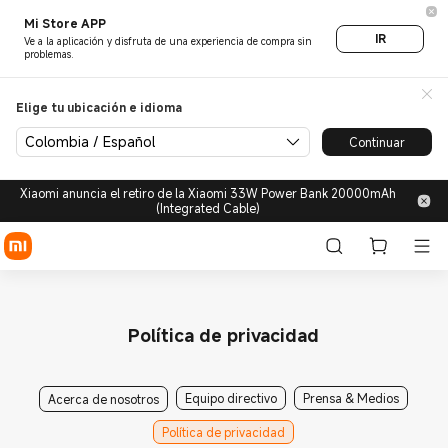
Mi Store APP
IR
Ve a la aplicación y disfruta de una experiencia de compra sin
problemas.
Elige tu ubicación e idioma
Colombia / Español
Continuar
Xiaomi anuncia el retiro de la Xiaomi 33W Power Bank 20000mAh
(Integrated Cable)
Política de privacidad
Equipo directivo
Prensa & Medios
Acerca de nosotros
Política de privacidad