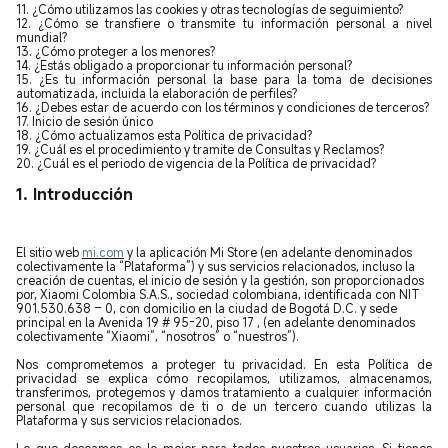
11. ¿Cómo utilizamos las cookies y otras tecnologías de seguimiento?
12. ¿Cómo se transfiere o transmite tu información personal a nivel
mundial?
13. ¿Cómo proteger a los menores?
14. ¿Estás obligado a proporcionar tu información personal?
15. ¿Es tu información personal la base para la toma de decisiones
automatizada, incluida la elaboración de perfiles?
16. ¿Debes estar de acuerdo con los términos y condiciones de terceros?
17. Inicio de sesión único
18. ¿Cómo actualizamos esta Política de privacidad?
19. ¿Cuál es el procedimiento y tramite de Consultas y Reclamos?
20. ¿Cuál es el periodo de vigencia de la Política de privacidad?
1. Introducción
El sitio web
mi.com
y la aplicación Mi Store (en adelante denominados
colectivamente la “Plataforma”) y sus servicios relacionados, incluso la
creación de cuentas, el inicio de sesión y la gestión, son proporcionados
por, Xiaomi Colombia S.A.S., sociedad colombiana, identificada con NIT
901.530.638 – 0, con domicilio en la ciudad de Bogotá D.C. y sede
principal en la Avenida 19 # 95-20, piso 17
, (en adelante denominados
colectivamente “Xiaomi”, “nosotros” o “nuestros”).
Nos comprometemos a proteger tu privacidad. En esta Política de
privacidad se explica cómo recopilamos, utilizamos, almacenamos,
transferimos, protegemos y damos tratamiento a cualquier información
personal que recopilamos de ti o de un tercero cuando utilizas la
Plataforma y sus servicios relacionados.
Lo que deseamos es lo mejor para todos nuestros usuarios. Si tienes