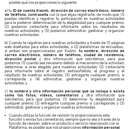
posible que nos proporciones lo siguiente:
a) tu
ID de cuenta Xiaomi, dirección de correo electrónico, número
de teléfono, contraseña
con la que elijas registrarte, de modo que: (1)
puedas identificar y registrar tu participación en nuestras actividades
para la posterior determinación de tu elegibilidad para cualquier premio;
(2) podamos contactarte para informarte sobre los resultados de
nuestras actividades; y (3) podamos administrar, gestionar y organizar
nuestras actividades;
b) Cuando te registres para nuestras actividades a través de (1) páginas
web diseñadas para estas actividades, o (2) plataformas de encuestas,
si ambas son proporcionadas por Xiaomi,
tu nombre, dirección de
correo electrónico, número de teléfono, ciudad de residencia,
dirección postal
y otra información que solicitemos, para que
podamos: (1) cuando sea necesario debido al mecanismo de la actividad,
determinar si eres elegible para nuestras actividades; (2) contactarte
para informarte sobre el registro exitoso/fallido, el progreso y el
resultado de nuestras actividades; (3) entregarte cualquier premio, si
corresponde; y (4) administrar, gestionar y organizar nuestras
actividades; y
c)
tu nombre y otra información personal que se incluya o exista
como tus fotos, videos, comentarios
y otra información que
solicitemos, para que podamos: (1) determinar tu elegibilidad para
cualquier premio; (2) entregarte cualquier premio si corresponde; y (3)
administrar, gestionar y organizar nuestras actividades.
Cuando utilizas la función de revisión (si proporcionamos esta
función) o envías tus comentarios, siempre que no sea a través de la
función de revisión, sobre un producto o servicio relacionado con la
Plataforma, es posible que nos proporciones
información personal