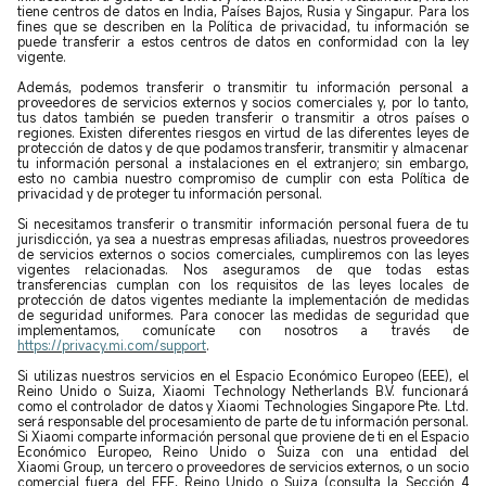
tiene centros de datos en India, Países Bajos, Rusia y Singapur. Para los
fines que se describen en la Política de privacidad, tu información se
puede transferir a estos centros de datos en conformidad con la ley
vigente.
Además, podemos transferir o transmitir tu información personal a
proveedores de servicios externos y socios comerciales y, por lo tanto,
tus datos también se pueden transferir o transmitir a otros países o
regiones. Existen diferentes riesgos en virtud de las diferentes leyes de
protección de datos y de que podamos transferir, transmitir y almacenar
tu información personal a instalaciones en el extranjero; sin embargo,
esto no cambia nuestro compromiso de cumplir con esta Política de
privacidad y de proteger tu información personal.
Si necesitamos transferir o transmitir información personal fuera de tu
jurisdicción, ya sea a nuestras empresas afiliadas, nuestros proveedores
de servicios externos o socios comerciales, cumpliremos con las leyes
vigentes relacionadas. Nos aseguramos de que todas estas
transferencias cumplan con los requisitos de las leyes locales de
protección de datos vigentes mediante la implementación de medidas
de seguridad uniformes. Para conocer las medidas de seguridad que
implementamos, comunícate con nosotros a través de
https://privacy.mi.com/support
.
Si utilizas nuestros servicios en el Espacio Económico Europeo (EEE), el
Reino Unido o Suiza, Xiaomi Technology Netherlands B.V. funcionará
como el controlador de datos y Xiaomi Technologies Singapore Pte. Ltd.
será responsable del procesamiento de parte de tu información personal.
Si Xiaomi comparte información personal que proviene de ti en el Espacio
Económico Europeo, Reino Unido o Suiza con una entidad del
Xiaomi Group, un tercero o proveedores de servicios externos, o un socio
comercial fuera del EEE, Reino Unido o Suiza (consulta la Sección 4