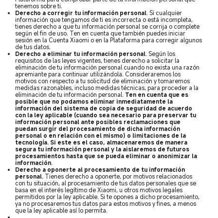
tenemos sobre ti.
Derecho a corregir tu información personal
.
Si cualquier
información que tengamos de ti es incorrecta o está incompleta,
tienes derecho a que tu información personal se corrija o complete
según el fin de uso. Ten en cuenta que también puedes iniciar
sesión en la Cuenta Xiaomi o en la Plataforma para corregir algunos
de tus datos.
Derecho a eliminar tu información personal
. Según los
requisitos de las leyes vigentes, tienes derecho a solicitar la
eliminación de tu información personal cuando no exista una razón
apremiante para continuar utilizándola. Consideraremos los
motivos con respecto a tu solicitud de eliminación y tomaremos
medidas razonables, incluso medidas técnicas, para proceder a la
eliminación de tu información personal.
Ten en cuenta que es
posible que no podamos eliminar inmediatamente la
información del sistema de copia de seguridad de acuerdo
con la ley aplicable (cuando sea necesario para preservar tu
información personal ante posibles reclamaciones que
puedan surgir del procesamiento de dicha información
personal o en relación con el mismo) o limitaciones de la
tecnología. Si este es el caso, almacenaremos de manera
segura tu información personal y la aislaremos de futuros
procesamientos hasta que se pueda eliminar o anonimizar la
información
.
Derecho a oponerte al procesamiento de tu información
personal.
Tienes derecho a oponerte, por motivos relacionados
con tu situación, al procesamiento de tus datos personales que se
basa en el interés legítimo de Xiaomi, u otros motivos legales
permitidos por la ley aplicable. Si te opones a dicho procesamiento,
ya no procesaremos tus datos para estos motivos y fines, a menos
que la ley aplicable así lo permita.