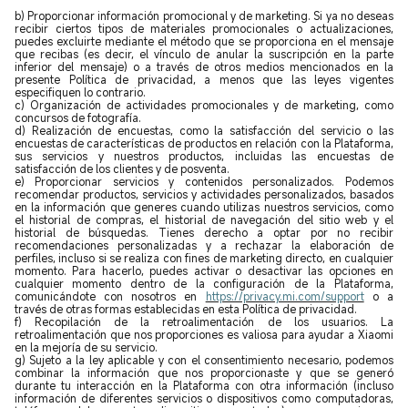
b) Proporcionar información promocional y de marketing. Si ya no deseas
recibir ciertos tipos de materiales promocionales o actualizaciones,
puedes excluirte mediante el método que se proporciona en el mensaje
que recibas (es decir, el vínculo de anular la suscripción en la parte
inferior del mensaje) o a través de otros medios mencionados en la
presente Política de privacidad, a menos que las leyes vigentes
especifiquen lo contrario.
c) Organización de actividades promocionales y de marketing, como
concursos de fotografía.
d) Realización de encuestas, como la satisfacción del servicio o las
encuestas de características de productos en relación con la Plataforma,
sus servicios y nuestros productos, incluidas las encuestas de
satisfacción de los clientes y de posventa.
e) Proporcionar servicios y contenidos personalizados. Podemos
recomendar productos, servicios y actividades personalizados, basados
en la información que generes cuando utilizas nuestros servicios, como
el historial de compras, el historial de navegación del sitio web y el
historial de búsquedas. Tienes derecho a optar por no recibir
recomendaciones personalizadas y a rechazar la elaboración de
perfiles, incluso si se realiza con fines de marketing directo, en cualquier
momento. Para hacerlo, puedes activar o desactivar las opciones en
cualquier momento dentro de la configuración de la Plataforma,
comunicándote con nosotros en
https://privacy.mi.com/support
o a
través de otras formas establecidas en esta Política de privacidad.
f) Recopilación de la retroalimentación de los usuarios. La
retroalimentación que nos proporciones es valiosa para ayudar a Xiaomi
en la mejoría de su servicio.
g) Sujeto a la ley aplicable y con el consentimiento necesario, podemos
combinar la información que nos proporcionaste y que se generó
durante tu interacción en la Plataforma con otra información (incluso
información de diferentes servicios o dispositivos como computadoras,