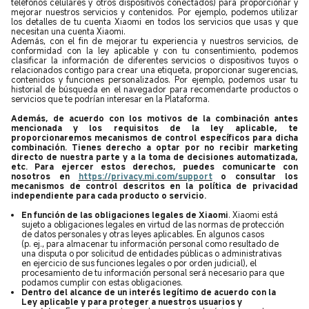
teléfonos celulares y otros dispositivos conectados) para proporcionar y
mejorar nuestros servicios y contenidos. Por ejemplo, podemos utilizar
los detalles de tu cuenta Xiaomi en todos los servicios que usas y que
necesitan una cuenta Xiaomi.
Además, con el fin de mejorar tu experiencia y nuestros servicios, de
conformidad con la ley aplicable y con tu consentimiento, podemos
clasificar la información de diferentes servicios o dispositivos tuyos o
relacionados contigo para crear una etiqueta, proporcionar sugerencias,
contenidos y funciones personalizados. Por ejemplo, podemos usar tu
historial de búsqueda en el navegador para recomendarte productos o
servicios que te podrían interesar en la Plataforma.
Además, de acuerdo con los motivos de la combinación antes
mencionada y los requisitos de la ley aplicable, te
proporcionaremos mecanismos de control específicos para dicha
combinación. Tienes derecho a optar por no recibir marketing
directo de nuestra parte y a la toma de decisiones automatizada,
etc. Para ejercer estos derechos, puedes comunicarte con
nosotros en
https://privacy.mi.com/support
o consultar los
mecanismos de control descritos en la política de privacidad
independiente para cada producto o servicio.
En función de las obligaciones legales de Xiaomi
. Xiaomi está
sujeto a obligaciones legales en virtud de las normas de protección
de datos personales y otras leyes aplicables. En algunos casos
(p. ej., para almacenar tu información personal como resultado de
una disputa o por solicitud de entidades públicas o administrativas
en ejercicio de sus funciones legales o por orden judicial), el
procesamiento de tu información personal será necesario para que
podamos cumplir con estas obligaciones.
Dentro del alcance de un interés legítimo de acuerdo con la
Ley aplicable y para proteger a nuestros usuarios y