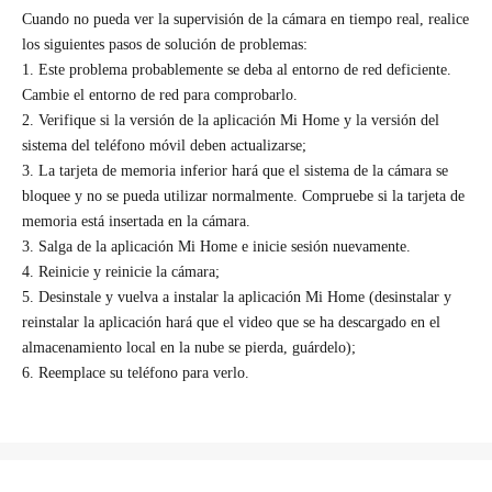
ambientales
de cocina
para el
Cuando no pueda ver la supervisión de la cámara en tiempo real, realice
hogar
Energía y
Cuidado
Herramientas
los siguientes pasos de solución de problemas:
Compra y aprende
cargadores
personal
1. Este problema probablemente se deba al entorno de red deficiente.
Tag
Todos los productos
Socio
Soporte
Cambie el entorno de red para comprobarlo.
Todos los productos
Operador
2. Verifique si la versión de la aplicación Mi Home y la versión del
Dónde comprar
Acerca de nosotros
Todos los productos
sistema del teléfono móvil deben actualizarse;
Serie Xiaomi
Centro de servicio
Xiaomi
CONTACTO
3. La tarjeta de memoria inferior hará que el sistema de la cámara se
Serie REDMI
Guía de usuario
Equipo Directivo
Correo electrónico
bloquee y no se pueda utilizar normalmente. Compruebe si la tarjeta de
Celulares POCO
Términos y condiciones
memoria está insertada en la cámara.
Prensa & Medios
Servicio de Soporte
3. Salga de la aplicación Mi Home e inicie sesión nuevamente.
Wearables
Youtube premium
Política de privacidad
4. Reinicie y reinicie la cámara;
Smart Home
Google one premium
Integridad y conformidad
5. Desinstale y vuelva a instalar la aplicación Mi Home (desinstalar y
Estilo de vida
Spotify premium
reinstalar la aplicación hará que el video que se ha descargado en el
Trust Center
almacenamiento local en la nube se pierda, guárdelo);
Llámanos: 018005191116
Sustentabilidad
6. Reemplace su teléfono para verlo.
Xiaomi HyperOS