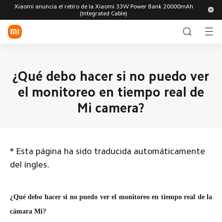
Xiaomi anuncia el retiro de la Xiaomi 33W Power Bank 20000mAh
(Integrated Cable)
Iniciar sesión/Registrarse
Tienda
¿Qué debo hacer si no puedo ver
el monitoreo en tiempo real de
Dispositivos móviles
Mi camera?
Wearables
Smart Home
Serie Xiaomi
Serie REDMI
Celulares
POCO
Estilo de vida
*
Esta página ha sido traducida automáticamente
Smart
Accesorios
Smart Bands
del íngles.
Watches
para
POCO
relojes
TV y
Robot
Aspiradoras
Tabletas
Accesorios
Accesorios
electrodomésticos
Vacuums
para
para
Explorar
celulares
tabletas
¿Qué debo hacer si no puedo ver el monitoreo en tiempo real de la
Movilidad y
Salud y
Oficina
exteriores
bienestar
Accesorios
Audífonos
Smart Audio
Soporte
cámara Mi?
para
Glasses
Todos los productos
Electrodomésticos
Utensilios
Seguridad
bandas