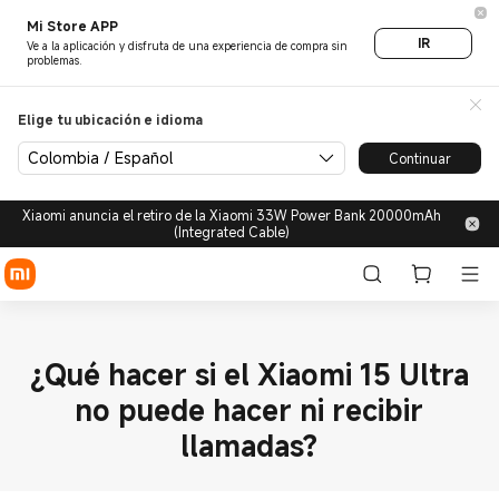
Mi Store APP
IR
Ve a la aplicación y disfruta de una experiencia de compra sin
problemas.
Elige tu ubicación e idioma
Colombia / Español
Continuar
Xiaomi anuncia el retiro de la Xiaomi 33W Power Bank 20000mAh
(Integrated Cable)
¿Qué hacer si el Xiaomi 15 Ultra
no puede hacer ni recibir
llamadas?