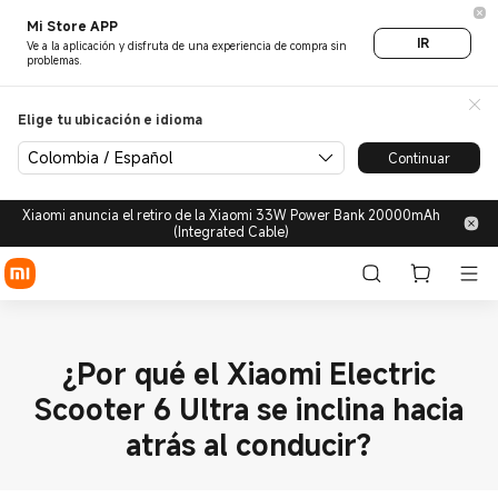
Mi Store APP
IR
Ve a la aplicación y disfruta de una experiencia de compra sin
problemas.
Elige tu ubicación e idioma
Colombia / Español
Continuar
Xiaomi anuncia el retiro de la Xiaomi 33W Power Bank 20000mAh
(Integrated Cable)
¿Por qué el Xiaomi Electric
Scooter 6 Ultra se inclina hacia
atrás al conducir?