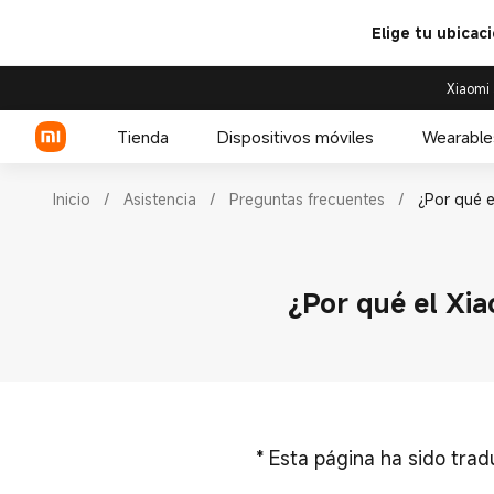
Elige tu ubicac
Xiaomi 
Tienda
Dispositivos móviles
Wearable
Inicio
/
Asistencia
/
Preguntas frecuentes
/
¿Por qué e
Serie Xiaomi
Relojes
¿Por qué el Xia
Serie REDMI
Accesorios para relojes
Celulares POCO
*
Esta página ha sido tra