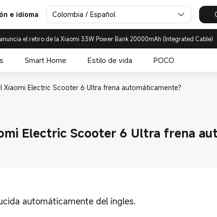
Colombia / Español
ión e idioma
anuncia el retiro de la Xiaomi 33W Power Bank 20000mAh (Integrated Cable)
s
Smart Home
Estilo de vida
POCO
l Xiaomi Electric Scooter 6 Ultra frena automáticamente?
omi Electric Scooter 6 Ultra frena 
ducida automáticamente del íngles.