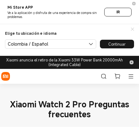
Mi Store APP
IR
Ve a la aplicación y disfruta de una experiencia de compra sin
problemas.
Elige tu ubicación e idioma
Colombia / Español
Continuar
Xiaomi anuncia el retiro de la Xiaomi 33W Power Bank 20000mAh
(Integrated Cable)
Xiaomi Watch 2 Pro Preguntas
frecuentes