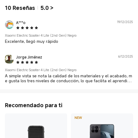
10
Reseñas
5.0
>
A***o
19/12/2025
5 Star
Xiaomi Electric Scooter 4 Lite (2nd Gen) Negro
Excelente, llegó muy rápido
Jorge Jiménez
6/12/2025
5 Star
Xiaomi Electric Scooter 4 Lite (2nd Gen) Negro
A simple vista se nota la calidad de los materiales y el acabado, m
e gusta los tres niveles de conducción, lo que facilita el aprendizaj
e de los más inexpertos. El que pueda monitorear desde la aplicac
ión es bueno para hacer seguimiento al estado de algunos compo
nentes. Un excelente regalo.
Recomendado para ti
NEW