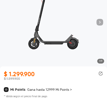
1/9
$
1.299.900
Current Price $ 1299900.00
$ 1.399.900
Mi Points
Gana hasta 12999 Mi Points
>
*
Válido según el precio final de pago.