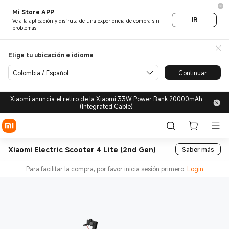
Mi Store APP
IR
Ve a la aplicación y disfruta de una experiencia de compra sin
problemas.
Elige tu ubicación e idioma
Colombia / Español
Continuar
Xiaomi anuncia el retiro de la Xiaomi 33W Power Bank 20000mAh
(Integrated Cable)
Xiaomi Electric Scooter 4 Lite (2nd Gen)
Saber más
Para facilitar la compra, por favor inicia sesión primero.
Login