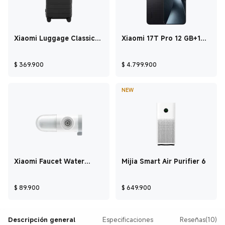
Xiaomi Luggage Classic
Xiaomi 17T Pro 12 GB+1
Pro 24" Negro
TB Negro
Current Price $ 369.900
Current Price $ 4
$
369.900
$
4.799.900
NEW
Xiaomi Faucet Water
Mijia Smart Air Purifier 6
Purifier
Current Price $ 89.900
Current Price $ 64
$
89.900
$
649.900
Descripción general
Especificaciones
Reseñas(10)