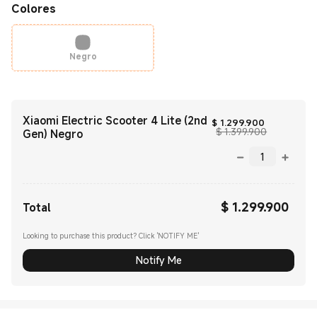
Colores
Negro
Xiaomi Electric Scooter 4 Lite (2nd
Current Pri
$
1.299.900
Precio de c
$ 1.399.900
Gen) Negro
$
1.299.900
Current Price $ 1299900.00
Total
Looking to purchase this product? Click 'NOTIFY ME'
Notify Me