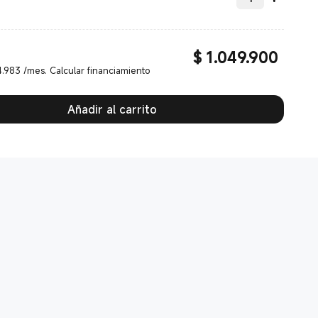
$
1.049.900
Current Price $ 1049900.00
.983 /mes. Calcular financiamiento
Añadir al carrito