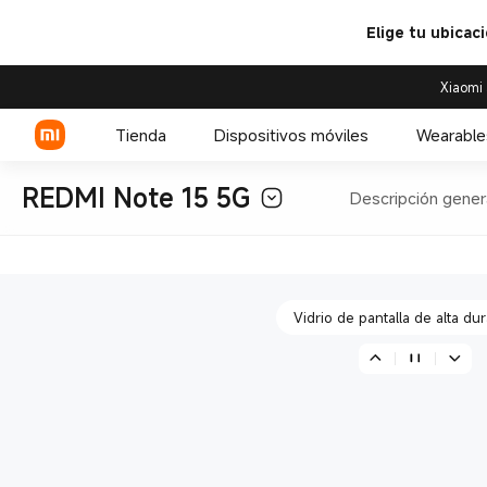
Elige tu ubicac
Xiaomi 
Resistencia al polvo y al ag
Tienda
Dispositivos móviles
Wearable
REDMI Note 15 5G
Descripción gener
Batería de 5520mAh con diseñ
Serie Xiaomi
Relojes
Serie REDMI
Accesorios para relojes
Vidrio de pantalla de alta dur
Celulares POCO
Resistencia al polvo y al ag