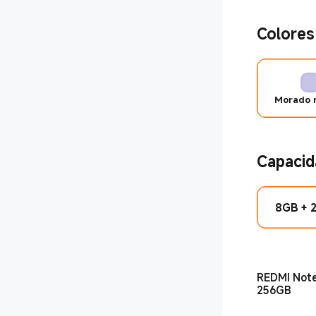
Colores
o delgado
Morado n
Capacid
8GB + 
REDMI Note
256GB