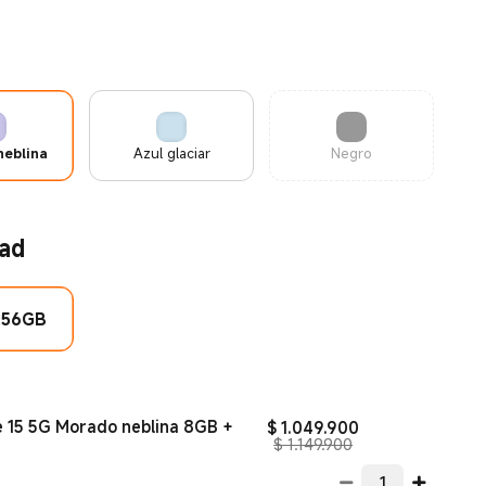
eblina
Azul glaciar
Negro
ad
256GB
 15 5G Morado neblina 8GB +
Current Price $ 
$
1.049.900
Precio de comercia
$ 1.149.900