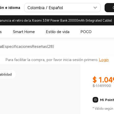
Colombia / Español
ión e idioma
anuncia el retiro de la Xiaomi 33W Power Bank 20000mAh (Integrated Cable)
ua IP66
s
Smart Home
Estilo de vida
POCO
al
Especificaciones
Reseñas(28)
o delgado
Para facilitar la compra, por favor inicia sesión primero.
Login
abilidad
$
1.04
Current Pr
$ 1.149.900
Mi Poin
ua IP66
*
Válido según 