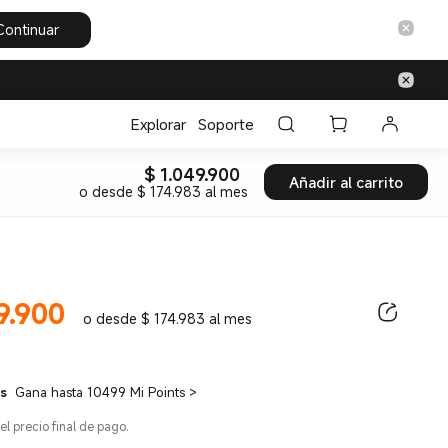
Continuar
Explorar
Soporte
$
1.049.900
Current Price $ 1049900
Añadir al carrito
o desde $ 174.983 al mes
9.900
ice $ 1049900.00
o desde $ 174.983 al mes
ts
Gana hasta 10499 Mi Points
>
el precio final de pago.