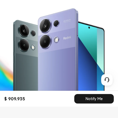
$
909.935
Notify Me
Current Price $ 909935