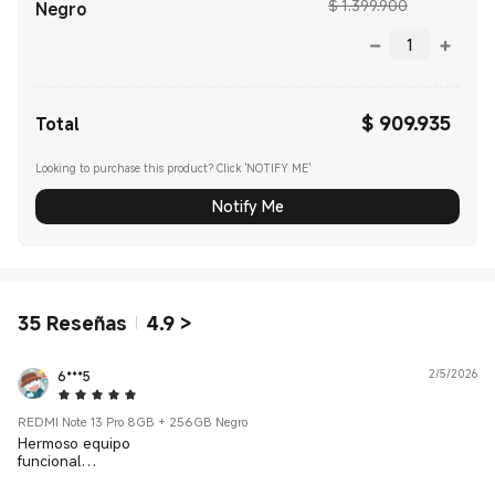
Precio de co
$ 1.399.900
Negro
$
909.935
Current Price $ 909935.00
Total
Looking to purchase this product? Click 'NOTIFY ME'
Notify Me
35
Reseñas
4.9
>
6***5
2/5/2026
5 Star
REDMI Note 13 Pro 8GB + 256GB Negro
Hermoso equipo
funcional
carga rápida 67 watts