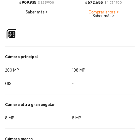
Current Price $ 909935
Precio de comercialización $ 1.399.9
Current Price 
Precio 
909.935
672.685
$ 1.399.900
$ 1.034.900
$
$
Saber más
>
Comprar ahora
>
Saber más
>
Cámara principal
200 MP
108 MP
OIS
-
Cámara ultra gran angular
8 MP
8 MP
Cámara macro