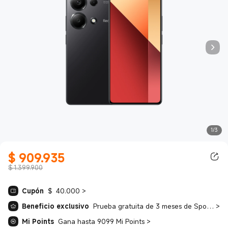
1/3
$
909.935
Current Price $ 909935.00
$ 1.399.900
Cupón
$ 40.000
>
Beneficio exclusivo
Prueba gratuita de 3 meses de Spotify Premium
>
Mi Points
Gana hasta 9099 Mi Points
>