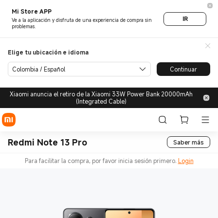
Mi Store APP
IR
Ve a la aplicación y disfruta de una experiencia de compra sin
problemas.
Elige tu ubicación e idioma
Colombia / Español
Continuar
Xiaomi anuncia el retiro de la Xiaomi 33W Power Bank 20000mAh
(Integrated Cable)
Redmi Note 13 Pro
Saber más
Para facilitar la compra, por favor inicia sesión primero.
Login