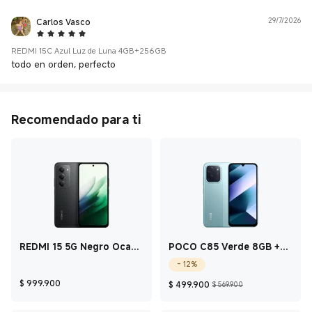
Carlos Vasco
29/7/2026
5 Star
REDMI 15C Azul Luz de Luna 4GB+256GB
todo en orden, perfecto
Recomendado para ti
REDMI 15 5G Negro Ocaso
POCO C85 Verde 8GB +
8GB + 256GB
256GB
- 12%
Current Price $ 999.900
Current Price $ 49
Precio de co
$
999.900
$
499.900
$ 569.900