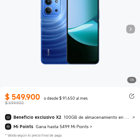
1/6
$
549.900
Current Price $ 549900.00
o desde $ 91.650 al mes
$ 599.900
Beneficio exclusivo X2
100GB de almacenamiento en Google One gratis por 3 meses. + Prueba gratuita de 2 meses de Spotify Premium
>
Mi Points
Gana hasta 5499 Mi Points
>
*
Válido según el precio final de pago.