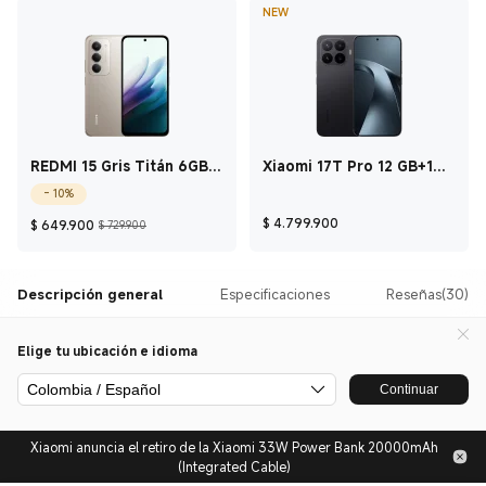
NEW
REDMI 15 Gris Titán 6GB +
Xiaomi 17T Pro 12 GB+1
128GB
TB Negro
- 10%
Current Price $ 649.900
Precio de comercialización $ 729.900
Current Price $ 4
$
4.799.900
$
649.900
$ 729.900
Descripción general
Especificaciones
Reseñas(30)