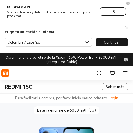
Mi Store APP
IR
Ve a la aplicación y disfruta de una experiencia de compra sin
problemas.
Elige tu ubicación e idioma
Colombia / Español
Continuar
Xiaomi anuncia el retiro de la Xiaomi 33W Power Bank 20000mAh
(Integrated Cable)
REDMI 15C
Saber más
Para facilitar la compra, por favor inicia sesión primero.
Login
Batería enorme de 6000 mAh (típ.)