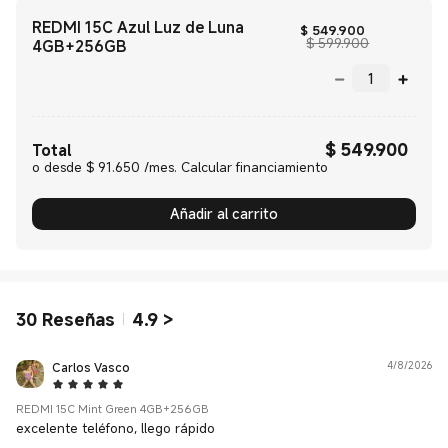
REDMI 15C Azul Luz de Luna
Current Pric
$
549.900
Precio de co
$ 599.900
4GB+256GB
$
549.900
Current Price $ 549900.00
Total
o desde $ 91.650 /mes. Calcular financiamiento
Añadir al carrito
30
Reseñas
4.9
>
Carlos Vasco
4/8/2026
5 Star
REDMI 15C Mint Green 4GB+256GB
excelente teléfono, llego rápido