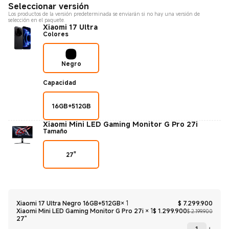
Seleccionar versión
Los productos de la versión predeterminada se enviarán si no hay una versión de
selección en el paquete.
Xiaomi 17 Ultra
Colores
Negro
Capacidad
16GB+512GB
Xiaomi Mini LED Gaming Monitor G Pro 27i
Tamaño
27"
Curre
Xiaomi 17 Ultra Negro 16GB+512GB
×
1
$
7.299.900
Curre
Preci
Xiaomi Mini LED Gaming Monitor G Pro 27i
×
1
$
1.299.900
$ 2.199.900
27"