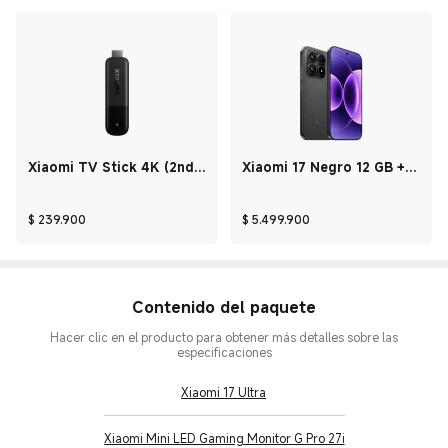
Xiaomi TV Stick 4K (2nd
Xiaomi 17 Negro 12 GB +
Gen)
512 GB
Current Price $ 239.900
Current Price $ 5
$
239.900
$
5.499.900
Contenido del paquete
Hacer clic en el producto para obtener más detalles sobre las
especificaciones
Xiaomi 17 Ultra
Xiaomi Mini LED Gaming Monitor G Pro 27i