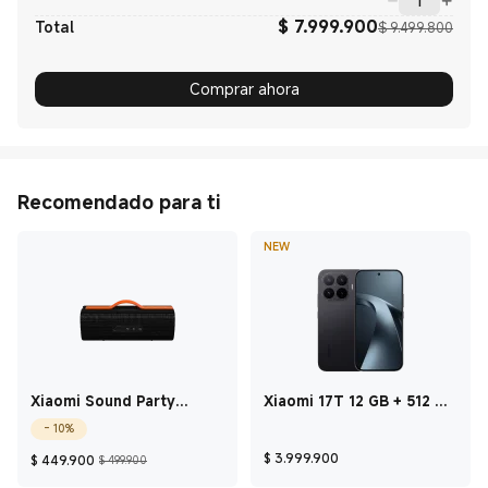
$
7.999.900
Curre
Preci
Total
$ 9.499.800
Comprar ahora
Recomendado para ti
NEW
Xiaomi Sound Party
Xiaomi 17T 12 GB + 512 GB
Negro
Negro
- 10%
Current Price $ 449.900
Precio de comercialización $ 499.900
Current Price $ 3
$
3.999.900
$
449.900
$ 499.900