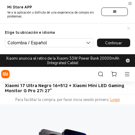
Mi Store APP
IR
Ve a la aplicación y disfruta de una experiencia de compra sin
problemas.
Elige tu ubicación e idioma
Colombia / Español
Continuar
Xiaomi anuncia el retiro de la Xiaomi 33W Power Bank 20000mAh
(Integrated Cable)
Xiaomi 17 Ultra Negro 16+512 + Xiaomi Mini LED Gaming
Monitor G Pro 27i 27"
Para facilitar la compra, por favor inicia sesión primero.
Login