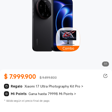
1/1
$
7.999.900
Current Price $ 7999900
$ 9.499.800
Regalo
Xiaomi 17 Ultra Photography Kit Pro
>
Mi Points
Gana hasta 79998 Mi Points
>
*
Válido según el precio final de pago.