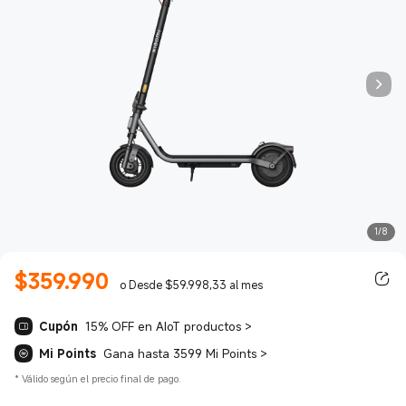
1/8
$
359.990
Current Price $359990.00
o Desde $59.998,33 al mes
Cupón
15% OFF en AIoT productos
>
Mi Points
Gana hasta 3599 Mi Points
>
*
Válido según el precio final de pago.