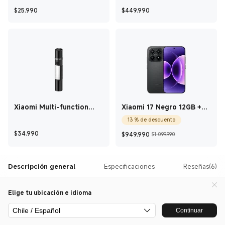
Current Price $25.990
Current Price $449
$
25.990
$
449.990
Xiaomi Multi-function
Xiaomi 17 Negro 12GB +
Flashlight
256GB
13 % de descuento
Current Price $34.990
Current Price $949
Precio de com
$
34.990
$
949.990
$1.099.990
Descripción general
Especificaciones
Reseñas(6)