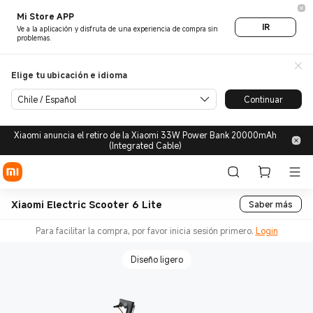
Mi Store APP
IR
Ve a la aplicación y disfruta de una experiencia de compra sin
problemas.
Elige tu ubicación e idioma
Chile / Español
Continuar
Xiaomi anuncia el retiro de la Xiaomi 33W Power Bank 20000mAh
(Integrated Cable)
Xiaomi Electric Scooter 6 Lite
Saber más
Para facilitar la compra, por favor inicia sesión primero.
Login
Diseño ligero