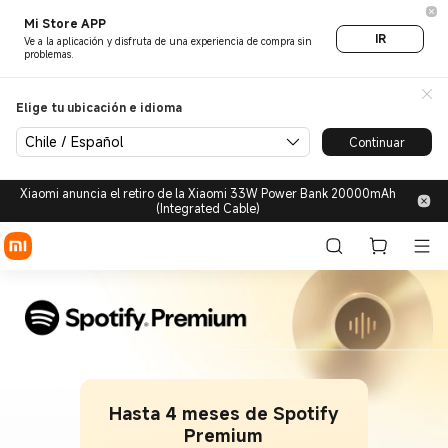
Mi Store APP
IR
Ve a la aplicación y disfruta de una experiencia de compra sin
problemas.
Elige tu ubicación e idioma
Chile / Español
Continuar
Xiaomi anuncia el retiro de la Xiaomi 33W Power Bank 20000mAh
(Integrated Cable)
Hasta 4 meses de Spotify
Premium