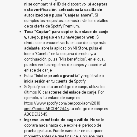
ni se compartirá el ID de dispositivo.
Si aceptas
esta verificación, selecciona la casilla de
autorización y pulsa “Canjear ahora”
. Si
cumples los requisitos, se mostrarán los detalles
de tu oferta de Spotify Premium.
Toca “Copiar” para copiar tu enlace de canje
y, luego, pégalo en tu navegador web.
Si
olvidas o no encuentras tu enlace de canje más
adelante, abre la aplicación Mi Store, pulsa el
ícono “Cuenta” en la esquina derecha y, a
continuación, pulsa “Mis beneficios”, en el cual
puedes ver tus registros de canjes y acceder al
enlace de canje.
Pulsa “
Iniciar prueba gratuita
” y regístrate o
inicia sesión en tu cuenta de Spotify
Si Spotify solicita un código de canje, utiliza los
últimos 10 caracteres del enlace de canje. Por
ejemplo, si tu enlace de canje es
https://www.spotify.com/pe/ppt/xiaomi2010-
xmft/?code=ABCDE12345
, tu código de canje es
ABCDE12345.
Ingrese un método de pago válido.
No se le
cobrará nada hasta que expire el período de
prueba gratuito. Puede cancelar en cualquier
momento antes de que finalice la prueba para