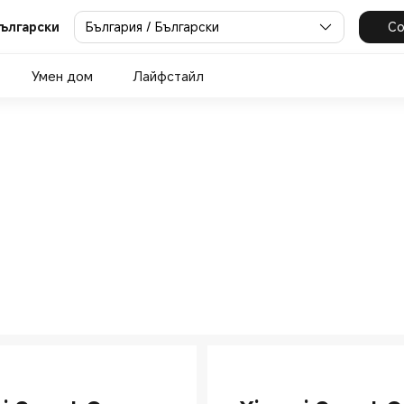
България / Български
Co
Български
Умен дом
Лайфстайл