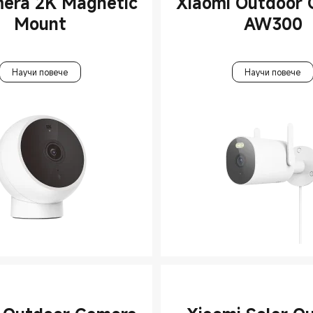
era 2K Magnetic
Xiaomi Outdoor
Mount
AW300
Научи повече
Научи повече