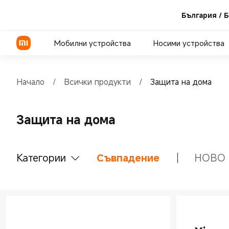
България / 
Мобилни устройства
Носими устройства
Начало
/
Всички продукти
/
Защита на дома
Серия Xiaomi
Защита на дома
Серия REDMI
Серия POCO
Категории
Съвпадение
НОВО