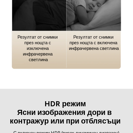
Резултат от снимки 
Резултат от снимки 
през нощта с 
през нощта с включена 
изключена 
инфрачервена светлина
инфрачервена 
светлина
HDR режим

Ясни изображения дори в 
контражур или при отблясъци
С включен режим HDR (висок динамичен диапазон) 