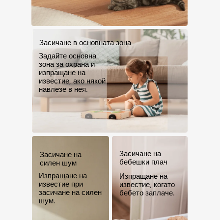
Засичане в основната зона
Задайте основна 
зона за охрана и 
изпращане на 
известие, ако някой 
навлезе в нея.
Засичане на 
Засичане на 
бебешки плач
силен шум
Изпращане на 
Изпращане на 
известие при 
известие, когато 
засичане на силен 
бебето заплаче.
шум.