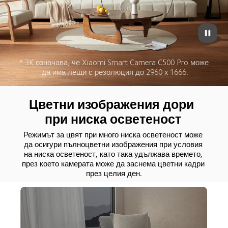
* 3K означава, че Xiaomi Smart Camera C500 Pro може 
да има лещи с резолюция до 2960 x 1666.
Цветни изображения дори 
при ниска осветеност
Режимът за цвят при много ниска осветеност може 
да осигури пълноцветни изображения при условия 
на ниска осветеност, като така удължава времето, 
през което камерата може да заснема цветни кадри 
през целия ден.