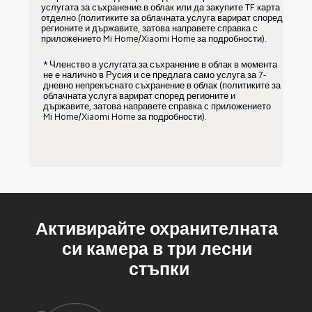
услугата за съхранение в облак или да закупите TF карта 
отделно (политиките за облачната услуга варират според 
регионите и държавите, затова направете справка с 
приложението Mi Home/Xiaomi Home за подробности).
* Членство в услугата за съхранение в облак в момента 
не е налично в Русия и се предлага само услуга за 7-
дневно непрекъснато съхранение в облак (политиките за 
облачната услуга варират според регионите и 
държавите, затова направете справка с приложението 
Mi Home/Xiaomi Home за подробности).
Активирайте охранителната 
си камера в три лесни 
стъпки