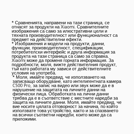
* Сравненията, направени на тази страница, се 
отнасят за продукти на Xiaomi. Сравнителните 
изображения са само за илюстративни цели и 
тяхната производителност или функционалност са 
предмет на действителни ефекти.
* Изображения и модели на продукти, данни, 
функции, производителност, спецификации, 
потребителски интерфейс и друга информация за 
продукта на тази страница са само за справка. 
Xiaomi може да променя горната информация. За 
подробности, моля, вижте действителния продукт, 
тъй като работата му зависи от действителните 
условия на употреба.
* Моля, имайте предвид, че използването на 
записващо оборудване, като интелигентната камера 
C500 Pro, за запис на видео или звук може да е в 
нарушение на защитата на личните данни на 
физически лица. Обработката на лични данни 
трябва да е в съответствие с местните наредби за 
защита на личните данни. Моля, имайте предвид, че 
вие носите цялата отговорност за начина, по който 
използвате това устройство, както и за спазването 
на всички съответни наредби, които може да са 
приложими.