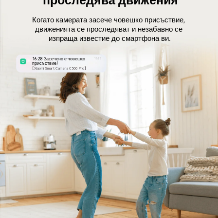
проследява движения
Когато камерата засече човешко присъствие, 
движенията се проследяват и незабавно се 
изпраща известие до смартфона ви.
16:28 Засечено е човешко 
16:28
присъствие!
【Xiaomi Smart Camera C500 Pro】