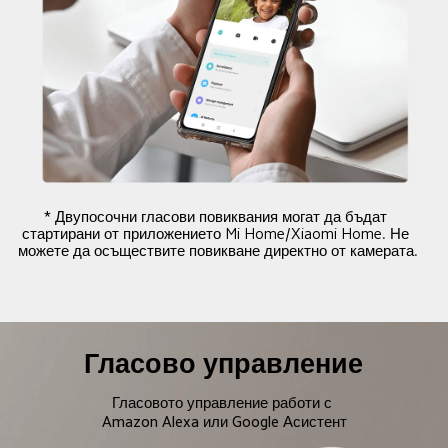
* Двупосочни гласови повиквания могат да бъдат 
стартирани от приложението Mi Home/Xiaomi Home. Не 
можете да осъществите повикване директно от камерата.
Гласово управление
Гласовото управление работи с 
Amazon Alexa или Google Асистент