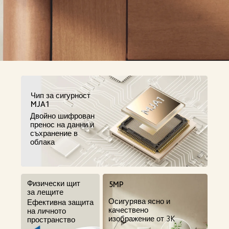
Чип за сигурност 
MJA1
Двойно шифрован 
пренос на данни и 
съхранение в 
облака
Физически щит 
5MP
за лещите
Осигурява ясно и 
Ефективна защита 
качествено 
на личното 
изображение от 3K
пространство