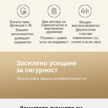
Два мотора за 
Богата гама 
Мощен 
хоризонтално и 
високоговорител
вертикално 
Двупосочни 
Вашият 
движение
гласови 
интелигентен 
повиквания със 
Охрана с широк 
домашен 
силен и ясен звук
ъгъл на видимост
охранител
Засилено усещане 
за сигурност
Многослойна защита на поверителността