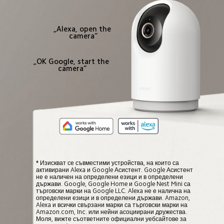
„Alexa, open the 
camera“
„OK Google, start the 
camera“
* Изискват се съвместими устройства, на които са 
активирани Alexa и Google Асистент. Google Асистент 
не е наличен на определени езици и в определени 
държави. Google, Google Home и Google Nest Mini са 
търговски марки на Google LLC. Alexa не е налична на 
определени езици и в определени държави. Amazon, 
Alexa и всички свързани марки са търговски марки на 
Amazon.com, Inc. или нейни асоциирани дружества. 
Моля, вижте съответните официални уебсайтове за 