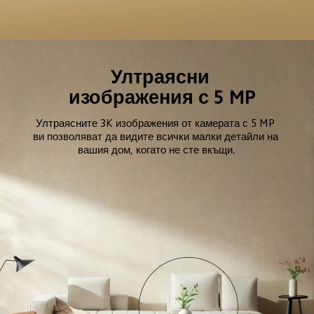
Ултраясни 
изображения с 5 MP
Ултраясните 3K изображения от камерата с 5 MP 
ви позволяват да видите всички малки детайли на 
вашия дом, когато не сте вкъщи.