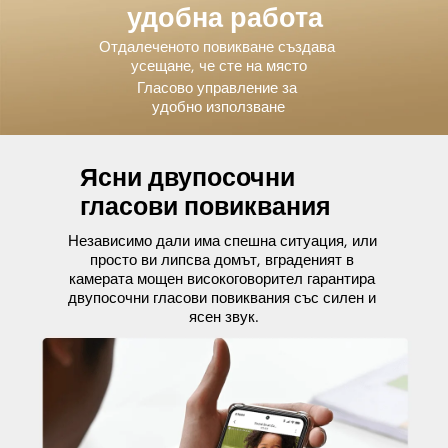
удобна работа
Отдалеченото повикване създава 
усещане, че сте на място
Гласово управление за 
удобно използване
Ясни двупосочни 
гласови повиквания
Независимо дали има спешна ситуация, или 
просто ви липсва домът, вграденият в 
камерата мощен високоговорител гарантира 
двупосочни гласови повиквания със силен и 
ясен звук.