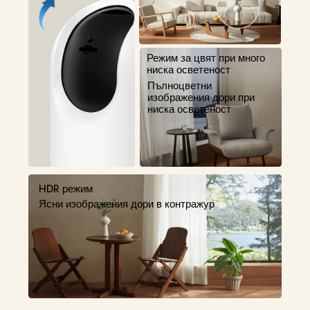
Режим за цвят при много 
ниска осветеност
Пълноцветни 
изображения дори при 
ниска осветеност
HDR режим
Ясни изображения дори в контражур