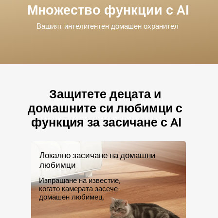
Вашият интелигентен домашен охранител
Защитете децата и 
домашните си любимци с 
Локално засичане на домашни 
любимци
Изпращане на известие, 
когато камерата засече 
домашен любимец.