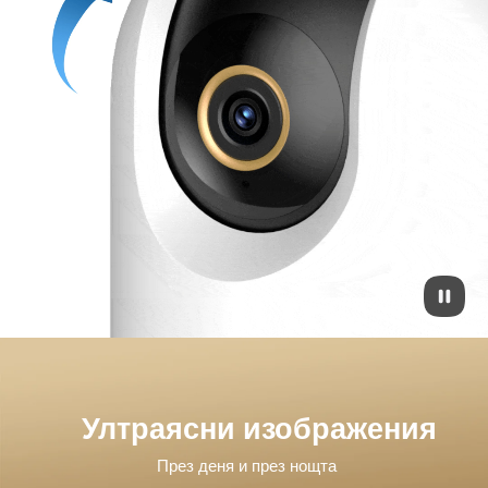
Ултраясни изображения
През деня и през нощта