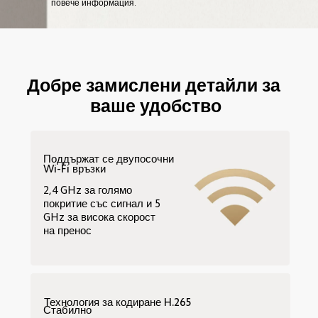
повече информация.
Добре замислени детайли за 
ваше удобство
Поддържат се двупосочни 
Wi-Fi връзки
2,4 GHz за голямо 
покритие със сигнал и 5 
GHz за висока скорост 
на пренос
Технология за кодиране H.265
Стабилно 