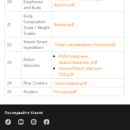
20
Earphones
Xiaomi.pdf
and Buds
Body
Composition
Везни.pdf
21
Scale / Weight
Scales
Xiaomi Smart
Смарт овлажнител Xiaomi.pdf
22
Humidifiers
Роботизирана
Robot
прахосмукачка .pdf
23
Vacuums
Xiaomi Robot Vacuum
S20.pdf
Оризоварки.pdf
24
Rice Cookers
Рутери.pdf
25
Routers
Последвайте Xiaomi