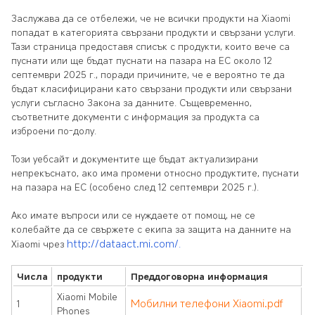
Заслужава да се отбележи, че не всички продукти на Xiaomi
попадат в категорията свързани продукти и свързани услуги.
Тази страница предоставя списък с продукти, които вече са
пуснати или ще бъдат пуснати на пазара на ЕС около 12
септември 2025 г., поради причините, че е вероятно те да
бъдат класифицирани като свързани продукти или свързани
услуги съгласно Закона за данните. Същевременно,
съответните документи с информация за продукта са
изброени по-долу.
Този уебсайт и документите ще бъдат актуализирани
непрекъснато, ако има промени относно продуктите, пуснати
на пазара на ЕС (особено след 12 септември 2025 г.).
Ако имате въпроси или се нуждаете от помощ, не се
колебайте да се свържете с екипа за защита на данните на
http://dataact.mi.com/
Xiaomi чрез
.
Числа
продукти
Преддоговорна информация
Xiaomi Mobile
Мобилни телефони Xiaomi.pdf
1
Phones