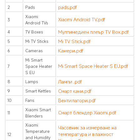
pads.pdf
2
Pads
Xiaomi
Xiaomi Android TV.pdf
3
Android TVs
Мултимедиен плеър TV Box.pdf
4
TV Boxes
Mi TV Stick.pdf
5
Mi TV Sticks
Камери.pdf
6
Cameras
Mi Smart
Mi Smart Space Heater S EU.pdf
7
Space Heater
S EU
Лампи .pdf
8
Lamps
Смарт кани.pdf
9
Smart Kettles
Вентилатори.pdf
10
Fans
Xiaomi Smart
Смарт блендер Xiaomi.pdf
11
Blenders
Xiaomi
Часовник за измерване на
Temperature
температура и влажност
12
and Humidity