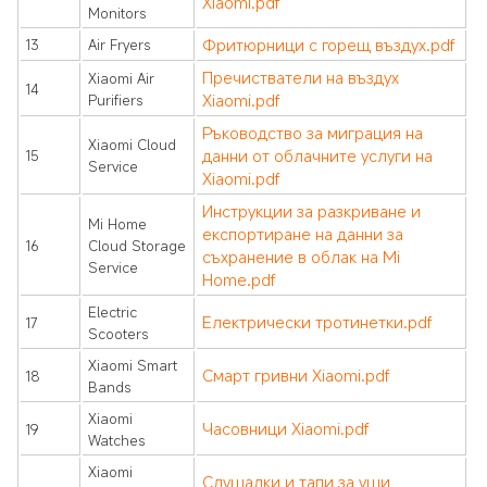
Xiaomi.pdf
Monitors
Фритюрници с горещ въздух.pdf
13
Air Fryers
Пречистватели на въздух
Xiaomi Air
14
Xiaomi.pdf
Purifiers
Ръководство за миграция на
Xiaomi Cloud
данни от облачните услуги на
15
Service
Xiaomi.pdf
Инструкции за разкриване и
Mi Home
експортиране на данни за
16
Cloud Storage
съхранение в облак на Mi
Service
Home.pdf
Electric
Електрически тротинетки.pdf
17
Scooters
Xiaomi Smart
Смарт гривни Xiaomi.pdf
18
Bands
Xiaomi
Часовници Xiaomi.pdf
19
Watches
Xiaomi
Слушалки и тапи за уши