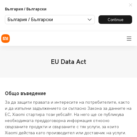
България / Български
България / Български
Continue
EU Data Act
Общо въведение
За да защити правата и интересите на потребителите, както
и да изпълни задължението си съгласно Закона за данните на
ЕС, Xiaomi стартира този уебсайт. На него ще се публикува
необходимата преддоговорна информация относно
свързаните продукти и свързаните с тях услуги, за които
Xiaomi действа като производител или доставчик на услуги.