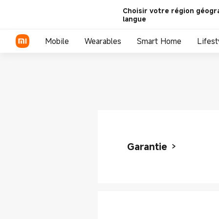
Choisir votre région géogr
langue
Mobile
Wearables
Smart Home
Lifest
Smartphones
Smart Watches
Série Xiaomi
Smart Watch
Smart Bands
Série REDMI
Smart Band
Écouteurs TWS
Smartphones POCO
Écouteurs
Garantie
Tablettes
Pad