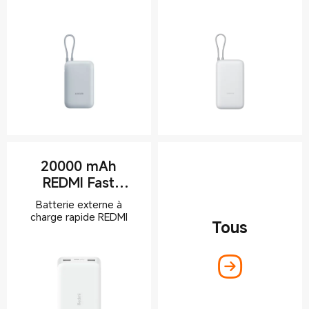
Xiaomi
Leadership
Politique de confidentialité
Accord Utilisateur
Xiaomi HyperOS
20000 mAh
REDMI Fast
Charge Power
Batterie externe à
Bank
charge rapide REDMI
Tous