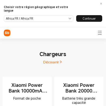
Choisir votre région géographique et votre
langue
Se connecter / S'enregistrer
Continuer
Africa FR / Africa FR
Mobile
Wearables
Chargeurs
Smart Home
Découvrir
Lifestyle
Découvrir
Assistance
Xiaomi Power
Xiaomi Power
Bank 10000mAh
Bank 20000
(Integrated Cable)
(Integrated Cable)
Batterie très grande
À PROPOS DE NOUS