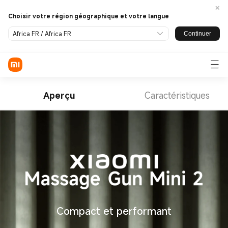
Choisir votre région géographique et votre langue
Africa FR / Africa FR
Continuer
Connexion / Inscription
Mobile
Aperçu
Caractéristiques
Wearables
Smart Home
Lifestyle
Découvrir
Assistance
Compact et performant
À PROPOS DE NOUS