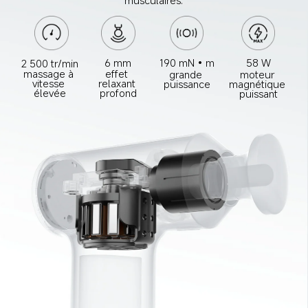
6 mm
190 mN•m
58 W
2 500 tr/min
effet 
massage à 
grande 
moteur 
relaxant 
vitesse 
puissance
magnétique 
profond
élevée
puissant