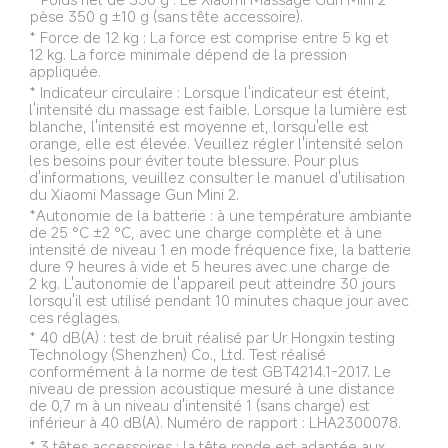
pèse 350 g ±10 g (sans tête accessoire).
* Force de 12 kg : La force est comprise entre 5 kg et 
12 kg. La force minimale dépend de la pression 
appliquée.
* Indicateur circulaire : Lorsque l'indicateur est éteint, 
l'intensité du massage est faible. Lorsque la lumière est 
blanche, l'intensité est moyenne et, lorsqu'elle est 
orange, elle est élevée. Veuillez régler l'intensité selon 
les besoins pour éviter toute blessure. Pour plus 
d'informations, veuillez consulter le manuel d'utilisation 
du Xiaomi Massage Gun Mini 2.
*Autonomie de la batterie : à une température ambiante 
de 25 °C ±2 °C, avec une charge complète et à une 
intensité de niveau 1 en mode fréquence fixe, la batterie 
dure 9 heures à vide et 5 heures avec une charge de 
2 kg. L'autonomie de l'appareil peut atteindre 30 jours 
lorsqu'il est utilisé pendant 10 minutes chaque jour avec 
ces réglages.
* 40 dB(A) : test de bruit réalisé par Ur Hongxin testing 
Technology (Shenzhen) Co., Ltd. Test réalisé 
conformément à la norme de test GBT4214.1-2017. Le 
niveau de pression acoustique mesuré à une distance 
de 0,7 m à un niveau d'intensité 1 (sans charge) est 
inférieur à 40 dB(A). Numéro de rapport : LHA2300078.
* 3 têtes accessoires : la tête ronde est adaptée aux 